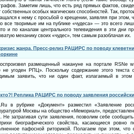
рафов. Заметим лишь, что есть ряд прямых фактов, свиде
 собственных особых магических способностей. Так, про
ащался к нему с просьбой о крещении, заявляя при этом, чт
то все творимые им на публике «чудеса» — это всего лиш
что и по каналам центрального телевидения в эти дни п
ватую механику своих «чудес», тем самым разоблачая их.
кризис жанра. Пресс-релиз РАЦИРС по поводу клеветни
воркине
воспроизвел размещенный накануне на портале RSNe ws
 не угоден РПЦ». Поскольку содержание этого текста 
димым заявить, что ни один факт, излагаемый в этом 
кто?! Реплика РАЦИРС по поводу заявления российск
.Ru в рубрике «Документ» разместил «Заявление росс
куратурой Москвы на общество «Мемориал», предоставлен
. Не затрагивая сути заявления, позволим себе сообщить
трихи биографического свойства, касающиеся ровно п
полненное пафосной риторикой. Полагаем при этом, что