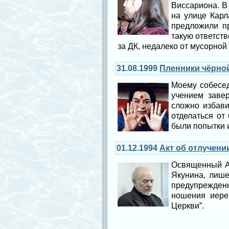
Виссариона. В
на улице Карл
предложили пр
такую ответст
за ДК, недалеко от мусорной 
31.08.1999
Пленники чёрно
Моему собесед
учением заве
сложно избави
отделаться от
были попытки и
01.12.1994
Акт об отлучени
Освященный А
Якунина, лише
предупрежденн
ношения иерей
Церкви”.