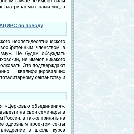
данном случае не имеют силы
рассматриваемых нами лиц, а
РАЦИРС по поводу
кого неопятидесятнического
овообретенным членством в
изму». Не будем обсуждать
ховский, не имеют никакого
 толковать. Это подтверждают
нно квалифицировавших
тоталитарному сектантству и
бя «Церковью объединения»,
ь вывезти на свои семинары в
м России, а также принять на
ее одиозным проектом секты
 внедрение в школы курса