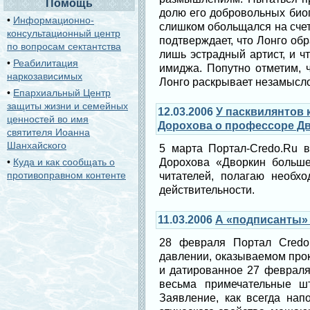
Помощь
долю его добровольных биог
•
Информационно-
слишком обольщался на счет
консультационный центр
подтверждает, что Лонго обр
по вопросам сектантства
лишь эстрадный артист, и ч
•
Реабилитация
имиджа. Попутно отметим, 
наркозависимых
Лонго раскрывает незамысло
•
Епархиальный Центр
защиты жизни и семейных
12.03.2006
У пасквилянтов 
ценностей во имя
Дорохова о профессоре Д
святителя Иоанна
Шанхайского
5 марта Портал-Credo.Ru 
•
Куда и как сообщать о
Дорохова «Дворкин больше
противоправном контенте
читателей, полагаю необхо
действительности.
11.03.2006
А «подписанты» 
28 февраля Портал Credo
давлении, оказываемом про
и датированное 27 февраля
весьма примечательные ш
Заявление, как всегда на