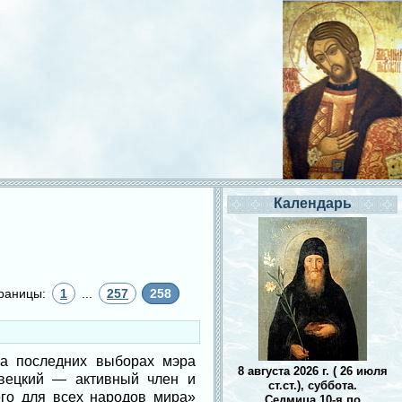
Календарь
раницы:
1
...
257
258
на последних выборах мэра
8 августа 2026 г. ( 26 июля
овецкий — активный член и
ст.ст.), суббота.
его для всех народов мира»
Седмица 10-я по