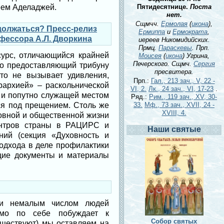
еем Аделаджей.
Пятидесятнице.
Поста
нет.
Сщмчч.
Ермолая
(
икона
),
должаться? Пресс-релиз
Ермиппа
и
Ермократа
,
фессора А.Л. Дворкина
иереев Никомидийских.
Прмц.
Параскевы
. Прп.
сурс, отличающийся крайней
Моисея
(
икона
) Угрина,
Печерского. Сщмч.
Сергия
но предоставляющий трибуну
пресвитера.
то не вызывает удивления,
Прп.:
Гал., 213 зач., V, 22 -
рархией» – раскольнической
VI, 2.
Лк., 24 зач., VI, 17-23
.
 и попутно служащей местом
Ряд.:
Рим., 119 зач., XV, 30-
ся под прещением. Столь же
33.
Мф., 73 зач., XVII, 24 -
XVIII, 4.
ковной и общественной жизни
ентров страны в РАЦИРС и
Наши святые
ний (секция «Духовность и
подхода в деле профилактики
ющие документы и материалы
 и немалым числом людей
амо по себе побуждает к
Собор святых
уществуют) мы оставляем на