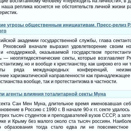
щие воспитанному человеку «переходить на личности», в 
 наша реплика коснется не обстоятельств личной жизни 
еристик.
кие угрозы общественным инициативам. Пресс-релиз 
ого
ийской академии государственной службы, глава сектантс
 Ряховский вначале выразил удовлетворение своим н
 «поддержкой, оказываемой государством протестант
ь — неопятидесятнические секты, которые возглавляет Ря
стантизму, но и вообще к христианству, как широко его ни
енты ряда международных конференций, неизме
ние харизматической направленности как принадлежащее 
стианства вообще, так и протестантизма в частности.
и агенты влияния тоталитарной секты Муна
 секта Сан Мен Муна, длительное время именовавшая се
новение в Россию с 1990 г. В начале 90-х гг. секте удалос
рех тысяч студентов и преподавателей вузов СССР, а зате
ике и Крыму без малого около ста тысяч россиян. Наибол
о образования тогда стало едва ли не повсеместное