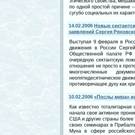
этического свойства, мешаю
по одной простой причине –
сугубо социальных их характ
14.02.2006
Новые сектантс
заявлений Сергея Ряховск
Выступая 9 февраля в Росс
движения в России Сергей
Общественной палате РФ и
очередную сектантскую лож
отношения не просто к проте
многочисленные докум
неопятидесятническое движе
противоречащее духу как хри
10.02.2006
«Послы мира» ил
Как известно тоталитарная
начала свое активное проник
США и другие страны более т
своих семинарах в Прибалт
Муна в сфере российског