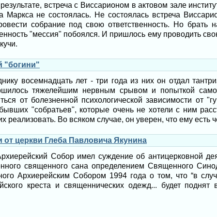
 результате, встреча с Виссарионом в актовом зале инстит
а Маркса не состоялась. Не состоялась встреча Виссарио
овести собрание под свою ответственность. Но брать 
венность "мессия" побоялся. И пришлось ему проводить сво
кучи.
й "богини"
нику восемнадцать лет - три года из них он отдал тантри
ршилось тяжелейшим нервным срывом и попыткой само
ться от болезненной психологической зависимости от "г
 бывших "собратьев", которые очень не хотели с ним расс
х реализовать. Во всяком случае, он уверен, что ему есть ч
и от церкви Глеба Павловича Якунина
рхиерейский Собор имел суждение об антицерковной дея
нного священного сана определением Священного Синод
ого Архиерейским Собором 1994 года о том, что “в слу
ского креста и священнических одежд... будет поднят 