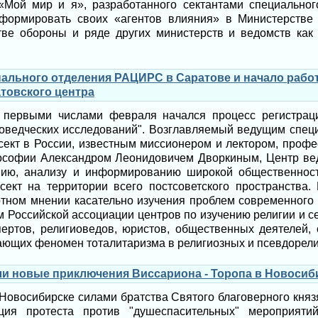
«Мой мир и я», разработанного сектантами специальног
сформировать своих «агентов влияния» в Министерстве 
тве обороны и ряде других министерств и ведомств как
нального отделения РАЦИРС в Саратове и начало раб
атовского центра
 первыми числами февраля начался процесс регистраци
оведческих исследований". Возглавляемый ведущим специ
сект в России, известным миссионером и лектором, проф
софии Александром Леонидовичем Дворкиным, Центр вед
нию, анализу и информированию широкой общественност
сект на территории всего постсоветского пространства
ртном мнении касательно изучения проблем современного 
 Российской ассоциации центров по изучению религии и се
ертов, религиоведов, юристов, общественных деятелей,
ающих феномен тоталитаризма в религиозных и псевдорели
ли новые приключения Виссариона - Торопа в Новосиб
 Новосибирске силами братства Святого благоверного кня
ция протеста против "душеспасительных" мероприяти