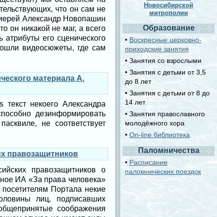
Новосибирской
тельствующих, что он сам не
митрополии
тоиерей Александр Новопашин
Образование
о он никакой не маг, а всего
ь атрибуты его сценического
•
Воскресные церковно-
рошли видеосюжеты, где сам
приходские занятия
• Занятия со взрослыми
• Занятия с детьми от 3,5
ческого материала А.
до 8 лет
• Занятия с детьми от 8 до
14 лет
 текст некоего Александра
способно дезинформировать
• Занятия православного
пасквиле, не соответствует
молодёжного хора
•
On-line библиотека
Паломничества
их правозащитников
•
Расписание
ийских правозащитников о
паломнических поездок
ное ИА «За права человека»
 посетителям Портала некие
оловины лиц, подписавших
 общепринятые соображения