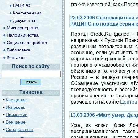
(также известной, как «Пос
●
РАЦИРС
●
Конференции
23.03.2006
Сектозащитная и
●
Документы
РАЦИРС по поводу серии к
●
Миссионерство
Портал Credo.Ru (далее – 
●
Паломничества
неприязнью к Русской Прав
●
Социальная работа
различным тоталитарным с
●
Библиотека
особенно, если учитывать 
●
Контакты
маргинальной группкой, об
повторного «самообретения
Поиск по сайту
объяснимо и то, что испуг 
России – в первую очере
Обращение участников XIV
псевдодуховность в российс
Таинства
проникновения тоталитарны
•
Крещение
размешены на сайте
Центра 
•
Исповедь
•
Причастие
13.03.2006
«Маг» умер. Да 
•
Венчание
Уход из жизни Юрия Лон
•
Соборование
воспринимавшегося тако
размышлениям. Пытаться пр