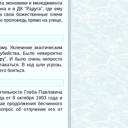
ута экономики и менеджмента
на и в ДК "Радуга", где ему
на свои божественные плечи
ю проповедь прямо на улице,
зму. Увлечение экзотическим
убийства. Было невероятно
уру". И было очень непросто
таваться. В ход шли угрозы,
его бояться.
тельности Глеба Павловича
а от 8 октября 1993 года и
чае продолжения бесчинного
вопрос об отлучении его от