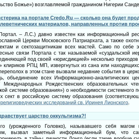
ольство Божье») возглавляемой гражданином Нигерии Санд
стерика на портале Credo.Ru — сколько она будет про
леветнических материалов, направленных против про
Портал. – Л.С.) давно известен как информационный ре
ославной Церкви Московского Патриархата, а также охот
ектам и сектозащитникам всех мастей. Само по себе э
тесные связи Портала с так называемой «суздальской ие
ъединяющей под своей «юрисдикцией» несколько приходов
» клириков РПЦ МП, извергнутых из сана или находящих
и переполох в этом стане вызвали недавние события в цер
дь, объединение всех Информационно-аналитических ц
 Международных Рождественских образовательных чте
кой системе образования») о необходимости системного 
х сект в российскую систему образования (соответсву
религиоведческих исследований св. Иринея Лионского
.
здравствует царство оккультизма?!
го (урожденного Головко), называвшего себя магом
вым, вызвал заметный информационный бум, что с
оникнуть в тайны личности Лонго (если такие вообще с