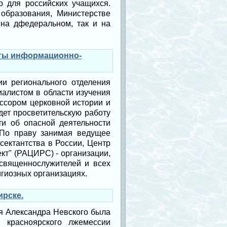
о для российских учащихся.
образования, Министерстве
 на дфедеральном, так и на
оты информационно-
и регионального отделения
алистом в области изучения
ессором церковной истории и
ет просветительскую работу
и об опасной деятельности
. По праву занимая ведущее
сектантства в России, Центр
кт" (РАЦИРС) - организации,
 священнослужителей и всех
гиозных организациях.
ирске.
зя Александра Невского была
й красноярского лжемессии