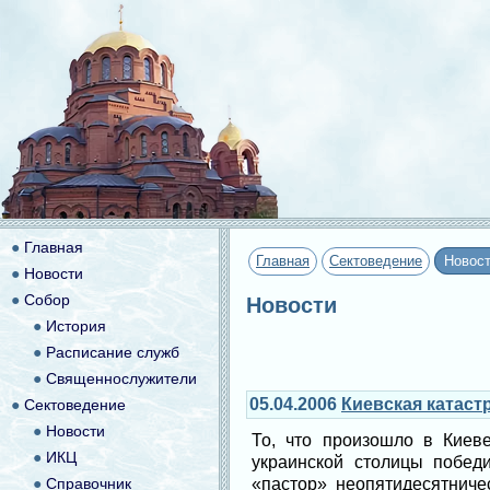
●
Главная
Главная
Сектоведение
Новос
●
Новости
●
Собор
Новости
●
История
●
Расписание служб
●
Священнослужители
05.04.2006
Киевская катаст
●
Сектоведение
●
Новости
То, что произошло в Киев
●
ИКЦ
украинской столицы побед
●
Справочник
«пастор» неопятидесятниче