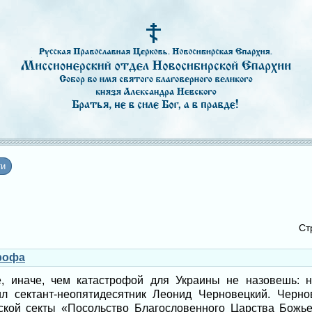
ти
Ст
рофа
е, иначе, чем катастрофой для Украины не назовешь: 
ил сектант-неопятидесятник Леонид Черновецкий. Черн
ской секты «Посольство Благословенного Царства Божь