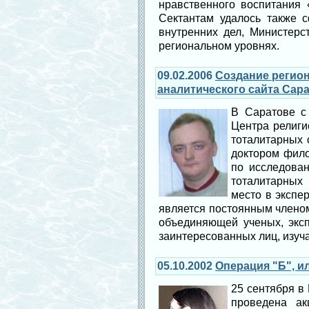
нравственного воспитания 
Сектантам удалось также 
внутренних дел, Министерс
региональном уровнях.
09.02.2006
Создание регио
аналитического сайта Сар
В Саратове с
Центра религи
тоталитарных 
доктором фило
по исследова
тоталитарных 
место в экспе
является постоянным членом
объединяющей ученых, эксп
заинтересованных лиц, изуч
05.10.2002
Операция "Б", и
25 сентября в
проведена ак