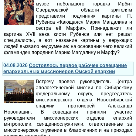
музее небольшого городка Ирбит
Свердловской области зрителям
представили подлинник картины П.
Рубенса «Кающаяся Мария Магдалина и
сестра её Марфа». Принадлежит ли
картина XVII века кисти Рубенса или нет, решат
специалисты, а вот название картины у верующих
людей вызвало недоумение: на основании чего великий
фламандец породнил Марию Магдалину и Марфу?
04.08.2026
Состоялось первое рабочее совещание
епархиальных миссионеров Омской епархии
Встречу провел руководитель Центра
апологетической миссии по Сибирскому
федеральному округу, председатель
миссионерского отдела Новосибирской
епархии протоиерей Александр
Новопашин. В совещании приняли участие
руководители миссионерских отделов епархий
митрополии, священнослужители, ответственные за
миссионерское служение в благочиниях и на приходах