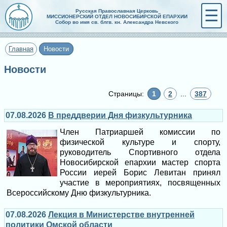
☰
Русская Православная Церковь
МИССИОНЕРСКИЙ ОТДЕЛ НОВОСИБИРСКОЙ ЕПАРХИИ
Собор во имя св. блгв. кн. Александра Невского
Главная
Новости
Новости
Страницы:
1
2
...
387
07.08.2026
В преддверии Дня физкультурника
Член Патриаршей комиссии по
физической культуре и спорту,
руководитель Спортивного отдела
Новосибирской епархии мастер спорта
России иерей Борис Левитан принял
участие в мероприятиях, посвященных
Всероссийскому Дню физкультурника.
07.08.2026
Лекция в Министерстве внутренней
политики Омской области