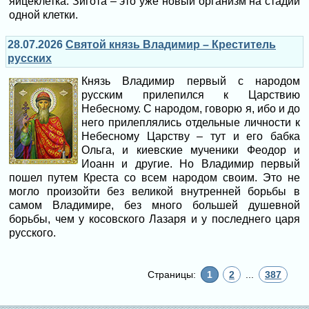
яйцеклетка. Зигота – это уже новый организм на стадии
одной клетки.
28.07.2026
Святой князь Владимир – Креститель
русских
Князь Владимир первый с народом
русским прилепился к Царствию
Небесному. С народом, говорю я, ибо и до
него прилеплялись отдельные личности к
Небесному Царству – тут и его бабка
Ольга, и киевские мученики Феодор и
Иоанн и другие. Но Владимир первый
пошел путем Креста со всем народом своим. Это не
могло произойти без великой внутренней борьбы в
самом Владимире, без много большей душевной
борьбы, чем у косовского Лазаря и у последнего царя
русского.
Страницы:
1
2
...
387