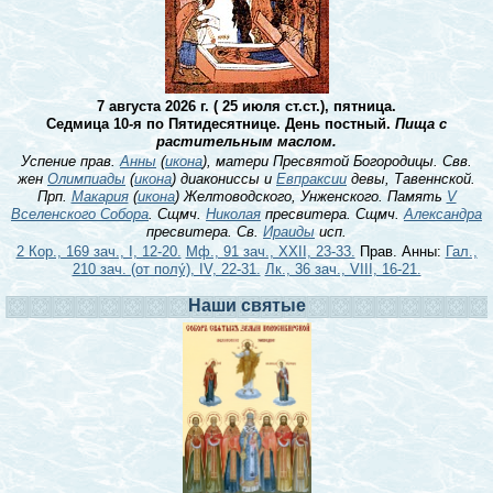
7 августа 2026 г. ( 25 июля ст.ст.), пятница.
Седмица 10-я по Пятидесятнице. День постный.
Пища с
растительным маслом.
Успение прав.
Анны
(
икона
), матери Пресвятой Богородицы. Свв.
жен
Олимпиады
(
икона
) диакониссы и
Евпраксии
девы, Тавеннской.
Прп.
Макария
(
икона
) Желтоводского, Унженского. Память
V
Вселенского Собора
. Сщмч.
Николая
пресвитера. Сщмч.
Александра
пресвитера. Св.
Ираиды
исп.
2 Кор., 169 зач., I, 12-20.
Мф., 91 зач., XXII, 23-33.
Прав. Анны:
Гал.,
210 зач. (от полу́), IV, 22-31.
Лк., 36 зач., VIII, 16-21.
Наши святые