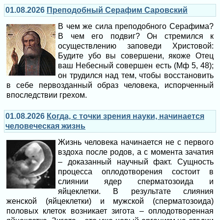
01.08.2026
Преподобный Серафим Саровский
В чем же сила преподобного Серафима?
В чем его подвиг? Он стремился к
осуществлению заповеди Христовой:
Будите убо вы совершени, якоже Отец
ваш Небесный совершен есть (Мф 5, 48);
он трудился над тем, чтобы восстановить
в себе первозданный образ человека, испорченный
впоследствии грехом.
01.08.2026
Когда, с точки зрения науки, начинается
человеческая жизнь
Жизнь человека начинается не с первого
вздоха после родов, а с момента зачатия
– доказанный научный факт. Сущность
процесса оплодотворения состоит в
слиянии ядер сперматозоида и
яйцеклетки. В результате слияния
женской (яйцеклетки) и мужской (сперматозоида)
половых клеток возникает зигота – оплодотворенная