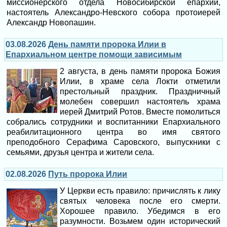
миссионерского отдела Новосибирской епархии,
настоятель Александро-Невского собора протоиерей
Александр Новопашин.
03.08.2026
День памяти пророка Илии в
Епархиальном центре помощи зависимым
2 августа, в день памяти пророка Божия
Илии, в храме села Локти отметили
престольный праздник. Праздничный
молебен совершил настоятель храма
иерей Дмитрий Ротов. Вместе помолиться
собрались сотрудники и воспитанники Епархиального
реабилитационного центра во имя святого
преподобного Серафима Саровского, выпускники с
семьями, друзья центра и жители села.
02.08.2026
Путь пророка Илии
У Церкви есть правило: причислять к лику
святых человека после его смерти.
Хорошее правило. Убедимся в его
разумности. Возьмем один исторический