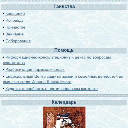
Таинства
•
Крещение
•
Исповедь
•
Причастие
•
Венчание
•
Соборование
Помощь
•
Информационно-консультационный центр по вопросам
сектантства
•
Реабилитация наркозависимых
•
Епархиальный Центр защиты жизни и семейных ценностей во
имя святителя Иоанна Шанхайского
•
Куда и как сообщать о противоправном контенте
Календарь