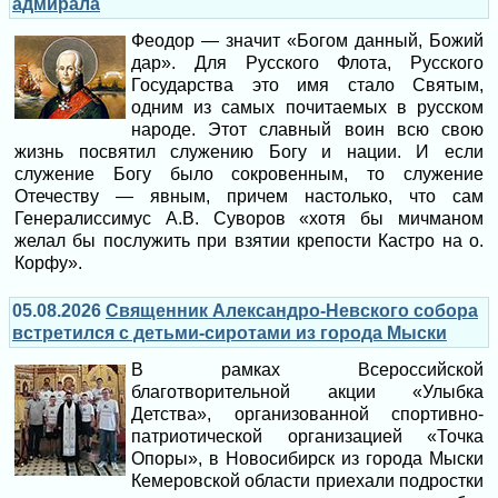
адмирала
Феодор — значит «Богом данный, Божий
дар». Для Русского Флота, Русского
Государства это имя стало Святым,
одним из самых почитаемых в русском
народе. Этот славный воин всю свою
жизнь посвятил служению Богу и нации. И если
служение Богу было сокровенным, то служение
Отечеству — явным, причем настолько, что сам
Генералиссимус А.В. Суворов «хотя бы мичманом
желал бы послужить при взятии крепости Кастро на о.
Корфу».
05.08.2026
Священник Александро-Невского собора
встретился с детьми-сиротами из города Мыски
В рамках Всероссийской
благотворительной акции «Улыбка
Детства», организованной спортивно-
патриотической организацией «Точка
Опоры», в Новосибирск из города Мыски
Кемеровской области приехали подростки