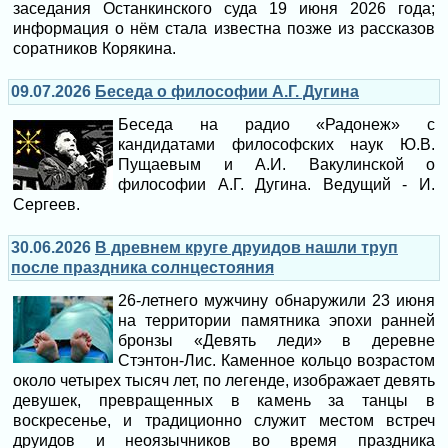
заседания Останкинского суда 19 июня 2026 года;
информация о нём стала известна позже из рассказов
соратников Корякина.
09.07.2026
Беседа о философии А.Г. Дугина
Беседа на радио «Радонеж» с
кандидатами философских наук Ю.В.
Пущаевым и А.И. Вакулинской о
философии А.Г. Дугина. Ведущий - И.
Сергеев.
30.06.2026
В древнем круге друидов нашли труп
после праздника солнцестояния
26-летнего мужчину обнаружили 23 июня
на территории памятника эпохи ранней
бронзы «Девять леди» в деревне
Стэнтон-Лис. Каменное кольцо возрастом
около четырех тысяч лет, по легенде, изображает девять
девушек, превращенных в камень за танцы в
воскресенье, и традиционно служит местом встреч
друидов и неоязычников во время праздника