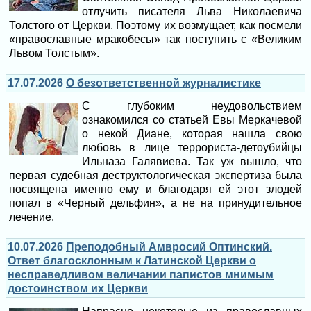
отлучить писателя Льва Николаевича
Толстого от Церкви. Поэтому их возмущает, как посмели
«православные мракобесы» так поступить с «Великим
Львом Толстым».
17.07.2026
О безответственной журналистике
С глубоким неудовольствием
ознакомился со статьей Евы Меркачевой
о некой Диане, которая нашла свою
любовь в лице террориста-детоубийцы
Ильназа Галявиева. Так уж вышло, что
первая судебная деструктологическая экспертиза была
посвящена именно ему и благодаря ей этот злодей
попал в «Черный дельфин», а не на принудительное
лечение.
10.07.2026
Преподобный Амвросий Оптинский.
Ответ благосклонным к Латинской Церкви о
несправедливом величании папистов мнимым
достоинством их Церкви