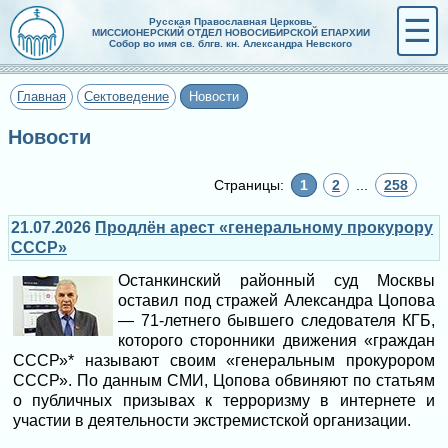
☰
Русская Православная Церковь
МИССИОНЕРСКИЙ ОТДЕЛ НОВОСИБИРСКОЙ ЕПАРХИИ
Собор во имя св. блгв. кн. Александра Невского
Главная
Сектоведение
Новости
Новости
Страницы:
1
2
...
258
21.07.2026
Продлён арест «генеральному прокурору
СССР»
Останкинский районный суд Москвы
оставил под стражей Александра Цопова
— 71-летнего бывшего следователя КГБ,
которого сторонники движения «граждан
СССР»* называют своим «генеральным прокурором
СССР». По данным СМИ, Цопова обвиняют по статьям
о публичных призывах к терроризму в интернете и
участии в деятельности экстремистской организации.