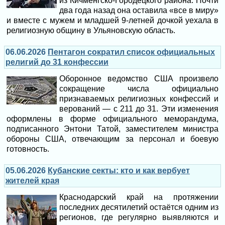
из Кичменгско-Городецкого района. Почти
два года назад она оставила «все в миру»
и вместе с мужем и младшей 9-летней дочкой уехала в
религиозную общину в Ульяновскую область.
06.06.2026
Пентагон сократил список официальных
религий до 31 конфессии
Оборонное ведомство США произвело
сокращение числа официально
признаваемых религиозных конфессий и
верований — с 211 до 31. Эти изменения
оформлены в форме официального меморандума,
подписанного Энтони Татой, заместителем министра
обороны США, отвечающим за персонал и боевую
готовность.
05.06.2026
Кубанские секты: кто и как вербует
жителей края
Краснодарский край на протяжении
последних десятилетий остаётся одним из
регионов, где регулярно выявляются и