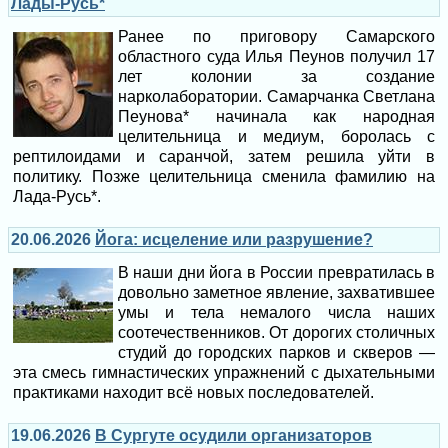
Лады-Русь*
Ранее по приговору Самарского
областного суда Илья Пеунов получил 17
лет колонии за создание
нарколаборатории. Самарчанка Светлана
Пеунова* начинала как народная
целительница и медиум, боролась с
рептилоидами и саранчой, затем решила уйти в
политику. Позже целительница сменила фамилию на
Лада-Русь*.
20.06.2026
Йога: исцеление или разрушение?
В наши дни йога в России превратилась в
довольно заметное явление, захватившее
умы и тела немалого числа наших
соотечественников. От дорогих столичных
студий до городских парков и скверов —
эта смесь гимнастических упражнений с дыхательными
практиками находит всё новых последователей.
19.06.2026
В Сургуте осудили организаторов