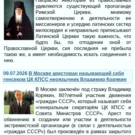
Напрасно некоторые из православных
удивляются существующей пропаганде
Римской Церкви, мнимому
самоотвержению и деятельности ее
миссионеров и усердию латинских сестер
милосердия и неправильно приписывают
Латинской Церкви такую важность, что
будто бы, по отпадении оной от
Православной Церкви, сия последняя не пребыла
такою же, а имеет необходимость искать соединения с
нею.
09.07.2026
В Москве арестован называющий себя
генсеком ЦК КПСС неоязычник Владимир Корякин
В Москве заключён под стражу Владимир
Корякин, 80?летний участник движения
«граждан СССР», который называет себя
«генеральным секретарём ЦК КПСС и
Совета Министров СССР». Арест по
обвинению в создании или участии в деятельности
экстремистской организации (в связи с деятельностью
«граждан СССР») был произведён в рамках закрытого