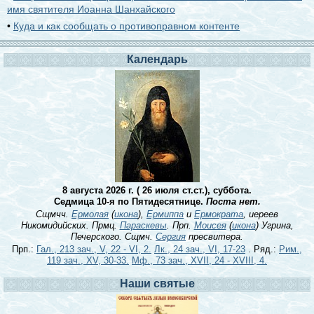
имя святителя Иоанна Шанхайского
•
Куда и как сообщать о противоправном контенте
Календарь
8 августа 2026 г. ( 26 июля ст.ст.), суббота.
Седмица 10-я по Пятидесятнице.
Поста нет.
Сщмчч.
Ермолая
(
икона
),
Ермиппа
и
Ермократа
, иереев
Никомидийских. Прмц.
Параскевы
. Прп.
Моисея
(
икона
) Угрина,
Печерского. Сщмч.
Сергия
пресвитера.
Прп.:
Гал., 213 зач., V, 22 - VI, 2.
Лк., 24 зач., VI, 17-23
. Ряд.:
Рим.,
119 зач., XV, 30-33.
Мф., 73 зач., XVII, 24 - XVIII, 4.
Наши святые