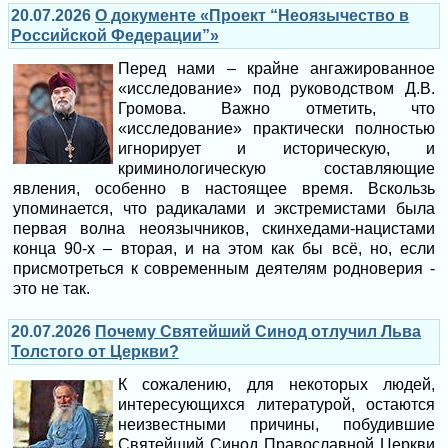
20.07.2026
О документе «Проект “Неоязычество в
Российской Федерации”»
Перед нами – крайне ангажированное
«исследование» под руководством Д.В.
Громова. Важно отметить, что
«исследование» практически полностью
игнорирует и историческую, и
криминологическую составляющие
явления, особенно в настоящее время. Вскользь
упоминается, что радикалами и экстремистами была
первая волна неоязычников, скинхедами-нацистами
конца 90-х – вторая, и на этом как бы всё, но, если
присмотреться к современным деятелям родноверия -
это не так.
20.07.2026
Почему Святейший Синод отлучил Льва
Толстого от Церкви?
К сожалению, для некоторых людей,
интересующихся литературой, остаются
неизвестными причины, побудившие
Святейший Синод Православной Церкви