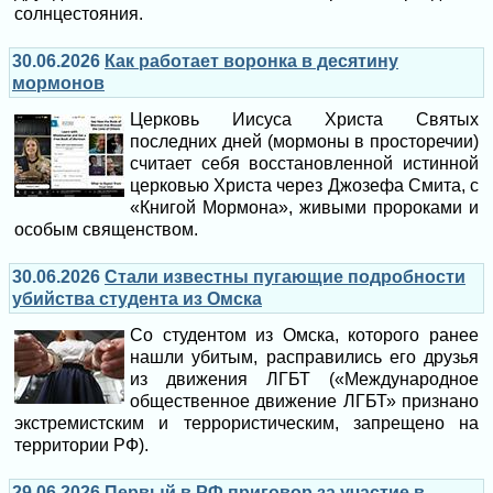
солнцестояния.
30.06.2026
Как работает воронка в десятину
мормонов
Церковь Иисуса Христа Святых
последних дней (мормоны в просторечии)
считает себя восстановленной истинной
церковью Христа через Джозефа Смита, с
«Книгой Мормона», живыми пророками и
особым священством.
30.06.2026
Стали известны пугающие подробности
убийства студента из Омска
Со студентом из Омска, которого ранее
нашли убитым, расправились его друзья
из движения ЛГБТ («Международное
общественное движение ЛГБТ» признано
экстремистским и террористическим, запрещено на
территории РФ).
29.06.2026
Первый в РФ приговор за участие в