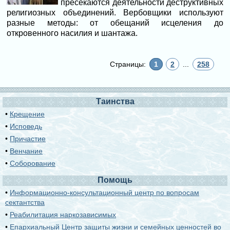
пресекаются деятельности деструктивных
религиозных объединений. Вербовщики используют
разные методы: от обещаний исцеления до
откровенного насилия и шантажа.
Страницы:
1
2
...
258
Таинства
•
Крещение
•
Исповедь
•
Причастие
•
Венчание
•
Соборование
Помощь
•
Информационно-консультационный центр по вопросам
сектантства
•
Реабилитация наркозависимых
•
Епархиальный Центр защиты жизни и семейных ценностей во