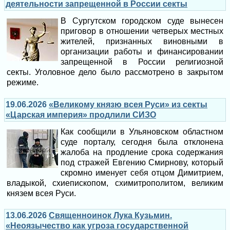
деятельности запрещенной в России секты
В Сургутском городском суде вынесен
приговор в отношении четверых местных
жителей, признанных виновными в
организации работы и финансировании
запрещенной в России религиозной
секты. Уголовное дело было рассмотрено в закрытом
режиме.
19.06.2026
«Великому князю всея Руси» из секты
«Царская империя» продлили СИЗО
Как сообщили в Ульяновском областном
суде порталу, сегодня была отклонена
жалоба на продление срока содержания
под стражей Евгению Смирнову, который
скромно именует себя отцом Димитрием,
владыкой, схиепископом, схимитрополитом, великим
князем всея Руси.
13.06.2026
Священноинок Лука Кузьмин.
«Неоязычество как угроза государственной