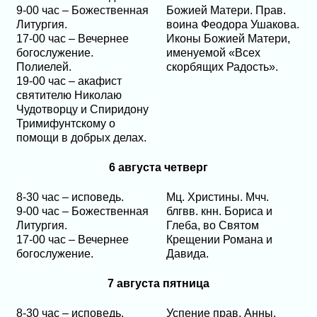
9-00 час – Божественная
Божией Матери. Прав.
Литургия.
воина Феодора Ушакова.
17-00 час – Вечернее
Иконы Божией Матери,
богослужение.
именуемой «Всех
Полиелей.
скорбящих Радость».
19-00 час – акафист
святителю Николаю
Чудотворцу и Спиридону
Тримифунтскому о
помощи в добрых делах.
6 августа четверг
8-30 час – исповедь.
Мц. Христины. Мчч.
9-00 час – Божественная
блгвв. кнн. Бориса и
Литургия.
Глеба, во Святом
17-00 час – Вечернее
Крещении Романа и
богослужение.
Давида.
7 августа пятница
8-30 час – исповедь.
Успение прав. Анны,