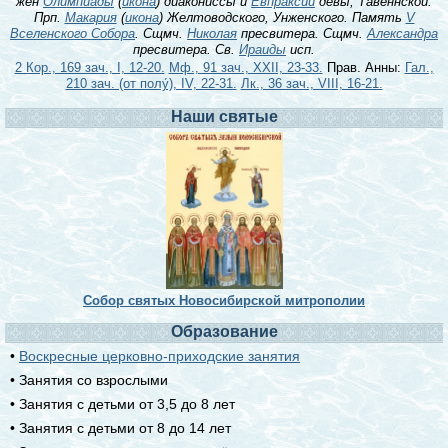
жен
Олимпиады
(
икона
) диакониссы и
Евпраксии
девы, Тавеннской.
Прп.
Макария
(
икона
) Желтоводского, Унженского. Память
V
Вселенского Собора
. Сщмч.
Николая
пресвитера. Сщмч.
Александра
пресвитера. Св.
Ираиды
исп.
2 Кор., 169 зач., I, 12-20.
Мф., 91 зач., XXII, 23-33.
Прав. Анны:
Гал.,
210 зач. (от полу́), IV, 22-31.
Лк., 36 зач., VIII, 16-21.
Наши святые
Собор святых Новосибирской митрополии
Образование
•
Воскресные церковно-приходские занятия
• Занятия со взрослыми
• Занятия с детьми от 3,5 до 8 лет
• Занятия с детьми от 8 до 14 лет