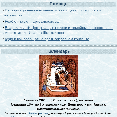
Помощь
•
Информационно-консультационный центр по вопросам
сектантства
•
Реабилитация наркозависимых
•
Епархиальный Центр защиты жизни и семейных ценностей во
имя святителя Иоанна Шанхайского
•
Куда и как сообщать о противоправном контенте
Календарь
7 августа 2026 г. ( 25 июля ст.ст.), пятница.
Седмица 10-я по Пятидесятнице. День постный.
Пища с
растительным маслом.
Успение прав.
Анны
(
икона
), матери Пресвятой Богородицы. Свв.