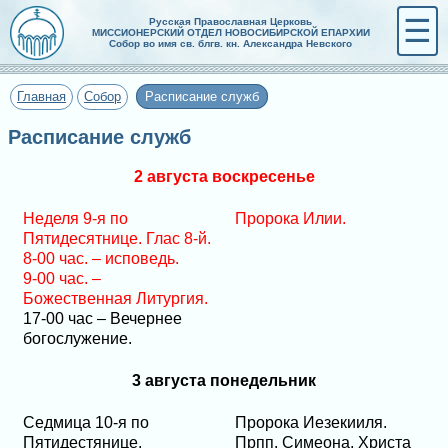
☰
Русская Православная Церковь
МИССИОНЕРСКИЙ ОТДЕЛ НОВОСИБИРСКОЙ ЕПАРХИИ
Собор во имя св. блгв. кн. Александра Невского
Главная
Собор
Расписание служб
Расписание служб
2 августа воскресенье
Неделя 9-я по
Пророка Илии.
Пятидесятнице. Глас 8-й.
8-00 час. – исповедь.
9-00 час. –
Божественная Литургия.
17-00 час – Вечернее
богослужение.
3 августа понедельник
Седмица 10-я по
Пророка Иезекииля.
Пятидестянице.
Прпп. Симеона, Христа