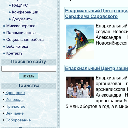
●
РАЦИРС
Епархиальный Центр социа
●
Конференции
Серафима Саровского
●
Документы
●
Миссионерство
Епархиальный 
создан Новоси
●
Паломничества
Александра 
●
Социальная работа
Новосибирског
●
Библиотека
●
Контакты
Поиск по сайту
Епархиальный Центр защит
Епархиальный 
организован 
Таинства
архиепископа 
•
Крещение
Александра Н
•
Исповедь
прерывания бе
•
Причастие
5 млн. абортов в год, а в мир
•
Венчание
•
Соборование