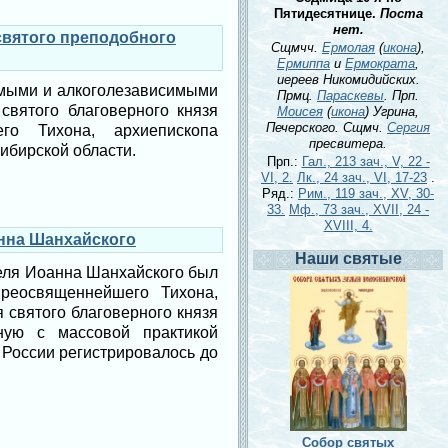
Пятидесятнице.
Поста
нет.
святого преподобного
Сщмчч.
Ермолая
(
икона
),
Ермиппа
и
Ермократа
,
иереев Никомидийских.
имыми и алкоголезависимыми
Прмц.
Параскевы
. Прп.
святого благоверного князя
Моисея
(
икона
) Угрина,
Печерского. Сщмч.
Сергия
го Тихона, архиепископа
пресвитера.
ибирской области.
Прп.:
Гал., 213 зач., V, 22 -
VI, 2.
Лк., 24 зач., VI, 17-23
.
Ряд.:
Рим., 119 зач., XV, 30-
33.
Мф., 73 зач., XVII, 24 -
XVIII, 4.
нна Шанхайского
Наши святые
еля Иоанна Шанхайского был
преосвященнейшего Тихона,
 святого благоверного князя
нную с массовой практикой
 России регистрировалось до
Собор святых