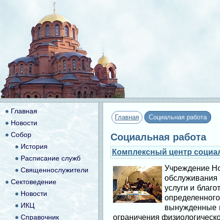
●
Главная
Главная
Социальная работа
●
Новости
●
Собор
Социальная работа
●
История
Комплексный центр социал
●
Расписание служб
Учреждение Но
●
Священнослужители
обслуживания 
●
Сектоведение
услуги и благ
●
Новости
определенного
●
ИКЦ
вынужденные п
●
Справочник
ограничения физиологическо