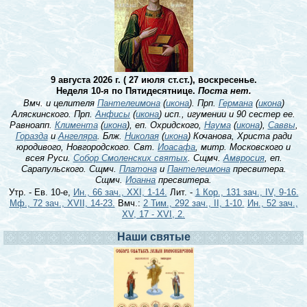
9 августа 2026 г. ( 27 июля ст.ст.), воскресенье.
Неделя 10-я по Пятидесятнице.
Поста нет.
Вмч. и целителя
Пантелеимона
(
икона
). Прп.
Германа
(
икона
)
Аляскинского. Прп.
Анфисы
(
икона
) исп., игумении и 90 сестер ее.
Равноапп.
Климента
(
икона
), еп. Охридского,
Наума
(
икона
),
Саввы
,
Горазда
и
Ангеляра
. Блж.
Николая
(
икона
) Кочанова, Христа ради
юродивого, Новгородского. Свт.
Иоасафа
, митр. Московского и
всея Руси.
Собор Смоленских святых
. Сщмч.
Амвросия
, еп.
Сарапульского. Сщмч.
Платона
и
Пантелеимона
пресвитера.
Сщмч.
Иоанна
пресвитера.
Утр. - Ев. 10-е,
Ин., 66 зач., XXI, 1-14.
Лит. -
1 Кор., 131 зач., IV, 9-16.
Мф., 72 зач., XVII, 14-23.
Вмч.:
2 Тим., 292 зач., II, 1-10.
Ин., 52 зач.,
XV, 17 - XVI, 2.
Наши святые