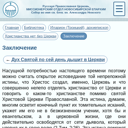
☰
Русская Православная Церковь
МИССИОНЕРСКИЙ ОТДЕЛ НОВОСИБИРСКОЙ ЕПАРХИИ
Собор во имя св. блгв. кн. Александра Невского
Главная
Библиотека
Иларион (Троицкий), архиепископ
Христианства нет без Церкви
Заключение
Заключение
←
Дух Святой по сей день дышит в Церкви
Насущной потребностью настоящего времени поэтому
можно считать открытое исповедание той непреложной
истины, что Христос создал, именно, Церковь и что
совершенно нелепо отделять христианство от Церкви и
говорить о каком-то христианстве помимо святой
Христовой Церкви Православной. Эта истина, думаем,
многим осветит конечный пункт их томительных исканий,
укажет им его не в безжизненном учении, хотя бы и
евангельском, а в церковной жизни, где они
действительно освободятся от сети дьявола, который
уловил их в свою волю (2 Тим. 2:26). Эта истина поможет