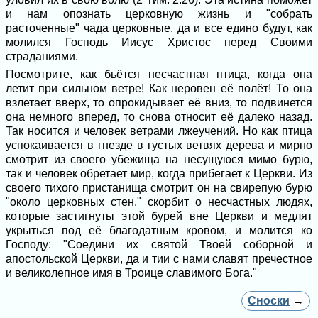
и нам опознать церковную жизнь и "собрать
расточенные" чада церковные, да и все едино будут, как
молился Господь Иисус Христос перед Своими
страданиями.
Посмотрите, как бьётся несчастная птица, когда она
летит при сильном ветре! Как неровен её полёт! То она
взлетает вверх, то опрокидывает её вниз, то подвинется
она немного вперед, то снова относит её далеко назад.
Так носится и человек ветрами лжеучений. Но как птица
успокаивается в гнезде в густых ветвях дерева и мирно
смотрит из своего убежища на несущуюся мимо бурю,
так и человек обретает мир, когда прибегает к Церкви. Из
своего тихого пристанища смотрит он на свирепую бурю
"около церковных стен," скорбит о несчастных людях,
которые застигнуты этой бурей вне Церкви и медлят
укрыться под её благодатным кровом, и молится ко
Господу: "Соедини их святой Твоей соборной и
апостольской Церкви, да и тии с нами славят пречестное
и великолепное имя в Троице славимого Бога."
Сноски
→