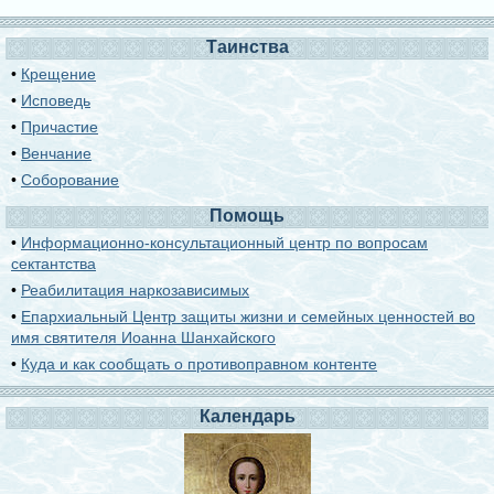
Таинства
•
Крещение
•
Исповедь
•
Причастие
•
Венчание
•
Соборование
Помощь
•
Информационно-консультационный центр по вопросам
сектантства
•
Реабилитация наркозависимых
•
Епархиальный Центр защиты жизни и семейных ценностей во
имя святителя Иоанна Шанхайского
•
Куда и как сообщать о противоправном контенте
Календарь