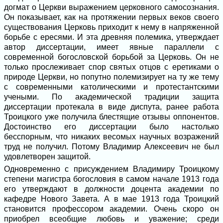
догмат о Церкви выражением церковного самосознания.
Он показывает, как на протяжении первых веков своего
существования Церковь приходит к нему в напряженной
борьбе с ересями. И эта древняя полемика, утверждает
автор диссертации, имеет явные параллели с
современной богословской борьбой за Церковь. Он не
только прослеживает спор святых отцов с еретиками о
природе Церкви, но попутно полемизирует на ту же тему
с современными католическими и протестантскими
учеными. По академической традиции защита
диссертации протекала в виде диспута, ранее работа
Троицкого уже получила блестящие отзывы оппонентов.
Достоинство его диссертации было настолько
бесспорным, что никаких весомых научных возражений
труд не получил. Потому Владимир Алексеевич не был
удовлетворен защитой.
Одновременно с присуждением Владимиру Троицкому
степени магистра богословия в самом начале 1913 года
его утверждают в должности доцента академии по
кафедре Нового Завета. А в мае 1913 года Троицкий
становится профессором академии. Очень скоро он
приобрел всеобщие любовь и уважение; среди