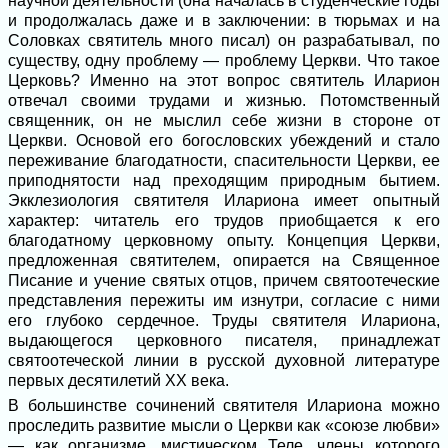
научной деятельности (она началась в студенческие годы
и продолжалась даже и в заключении: в тюрьмах и на
Соловках святитель много писал) он разрабатывал, по
существу, одну проблему — проблему Церкви. Что такое
Церковь? Именно на этот вопрос святитель Иларион
отвечал своими трудами и жизнью. Потомственный
священник, он не мыслил себе жизни в стороне от
Церкви. Основой его богословских убеждений и стало
переживание благодатности, спасительности Церкви, ее
приподнятости над преходящим природным бытием.
Экклезиология святителя Илариона имеет опытный
характер: читатель его трудов приобщается к его
благодатному церковному опыту. Концепция Церкви,
предложенная святителем, опирается на Священное
Писание и учение святых отцов, причем святоотеческие
представления пережиты им изнутри, согласие с ними
его глубоко сердечное. Труды святителя Илариона,
выдающегося церковного писателя, принадлежат
святоотеческой линии в русской духовной литературе
первых десятилетий XX века.
В большинстве сочинений святителя Илариона можно
проследить развитие мысли о Церкви как «союзе любви»
— как организме, мистическом Теле, члены которого