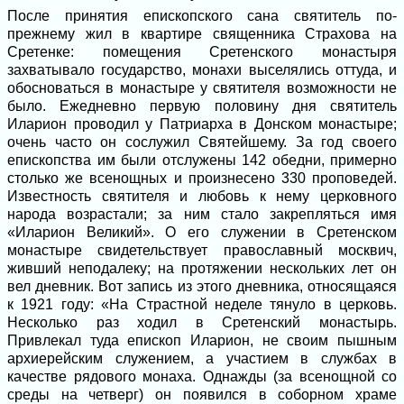
После принятия епископского сана святитель по-
прежнему жил в квартире священника Страхова на
Сретенке: помещения Сретенского монастыря
захватывало государство, монахи выселялись оттуда, и
обосноваться в монастыре у святителя возможности не
было. Ежедневно первую половину дня святитель
Иларион проводил у Патриарха в Донском монастыре;
очень часто он сослужил Святейшему. За год своего
епископства им были отслужены 142 обедни, примерно
столько же всенощных и произнесено 330 проповедей.
Известность святителя и любовь к нему церковного
народа возрастали; за ним стало закрепляться имя
«Иларион Великий». О его служении в Сретенском
монастыре свидетельствует православный москвич,
живший неподалеку; на протяжении нескольких лет он
вел дневник. Вот запись из этого дневника, относящаяся
к 1921 году: «На Страстной неделе тянуло в церковь.
Несколько раз ходил в Сретенский монастырь.
Привлекал туда епископ Иларион, не своим пышным
архиерейским служением, а участием в службах в
качестве рядового монаха. Однажды (за всенощной со
среды на четверг) он появился в соборном храме