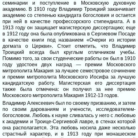
семинарии и поступление в Московскую духовную
академию. В 1910 году Владимир Троицкий заканчивает
академию со степенью кандидата богословия и остается
при ней в качестве профессорского стипендиата. А в
1913 году он защищает магистерскую диссертацию; еще
в 1912 году она была опубликована в Сергиевом Посаде
в качестве книги под названием «Очерки из истории
догмата о Церкви». Стоит отметить, что Владимир
Троицкий всегда был круглым отличником учебы.
Помимо того, за свои студенческие работы он был в 1910
году удостоен двух наград — премии Московского
митрополита Макария за лучшее семестровое сочинение
и премии митрополита Московского Иосифа за лучшую
кандидатскую работу. Магистерская его диссертация
также была отмечена: он получил за нее премию
Московского митрополита Макария 1912-13 годов.
Владимир Алексеевич был по своему призванию, и затем
по своим дарованиям и учености, исследователем-
богословом. Любовь к науке сливалась у него с любовью
к академии и Троице-Сергиевой лавре, в стенах которой
она располагается. Эта любовь носила даже несколько
страстный характер, и в 1913 году при монашеском