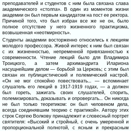
преподавателей и студентов с ним была связана слава
академического «столпа». В один из моментов жизни
академии он был первым кандидатом на пост ее ректора.
Причиной того, что был избран все же не он, было
полное отсутствие у него жизненного практицизма,
возвышенная «неотмирность».
Студенты академии восторженно относились к лекциям
молодого профессора. Живой интерес к ним был связан
с их жизненностью, непременной привязанностью к
современности. Чтение лекций было для Владимира
Троицкого, а затем архимандрита Илариона
насущнейшим делом — борьбой за Церковь; с этим был
связан их публицистический и полемический настрой.
«Он не мог спокойно повествовать... — вспоминает
слушатель его лекций в 1917-1919 годах, — а должен
был гореть, зажигать своих слушателей, спорить,
полемизировать, доказывать и опровергать... Он никогда
не был только теоретиком: он был человеком дела,
всегда соединявшим теорию с практикой». Автору этих
строк Сергею Волкову принадлежит и словесный портрет
святителя: «Высокий и стройный, с очень умеренной и
пропорциональной полнотой, с ясным и прекрасным