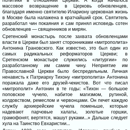
политики в отношении Церкви. А когда началось
массовое возвращение в Церковь обновленцев,
благодаря именно святителю Илариону церковная жизнь
в Москве была налажена в кратчайший срок. Святитель
разработал чин покаяния и сам принял исповедь сотен
обновленцев — священников и мирян.
Сретенский монастырь после захвата обновленцами
власти в Церкви был занят сторонниками «митрополита»
Антонина Грановского. Как известно, это был один из
самых радикальных реформаторов Церкви; в
Сретенском монастыре служились «литургии» по
разработанному им самим чину. Неприятие им
Православной Церкви было беспредельным. Личная
ненависть к Патриарху Тихону «митрополита» Антонина
поражала даже его друзей-чекистов. Вот что писал
«митрополит» Антонин в те годы: «Тихон — большое
поповское чучело, набитое магизмом, рутиной,
колдовством, ремеслом и червонцами. Он печет каждую
службу архиерейские чучела поменьше, которые
надевают парчовые халаты, золотые горшки,
грамофонят, вертятся, машут руками...» Дальше следует
хула на Таинство Евхаристии...