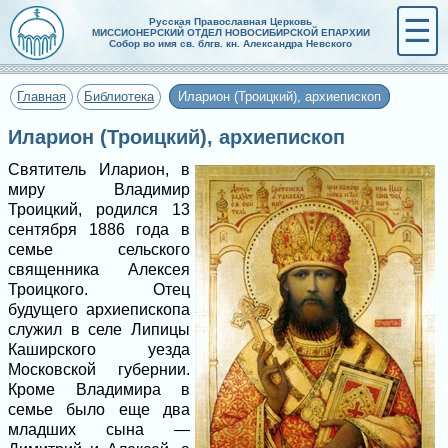
☰
Русская Православная Церковь
МИССИОНЕРСКИЙ ОТДЕЛ НОВОСИБИРСКОЙ ЕПАРХИИ
Собор во имя св. блгв. кн. Александра Невского
Главная
Библиотека
Иларион (Троицкий), архиепископ
Иларион (Троицкий), архиепископ
Святитель Иларион, в
миру Владимир
Троицкий, родился 13
сентября 1886 года в
семье сельского
священника Алексея
Троицкого. Отец
будущего архиепископа
служил в селе Липицы
Каширского уезда
Московской губернии.
Кроме Владимира в
семье было еще два
младших сына —