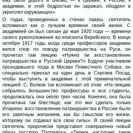
ему было дорого и близко, — к Церкви, к России, к
академии, и этой бодростью он заражал, ободрял и
укреплял окружающих».
О годах, проведенных в стенах лавры, святитель
вспоминал как о лучшем времени своей жизни. С
академией он был связан до мая 1920 года — времени
своего рукоположения во епископа Верейского. В конце
октября 1917 года, когда среди профессоров академии
велся спор по поводу патриаршества на Руси, он
прочитал там лекцию «Нужно ли восстановление
патриаршества в Русской Церкви?» Будучи участником
проходившего тогда в Москве Поместного Собора, он
специально приехал на один день в Сергиев Посад,
чтобы выступить в академии с этой примечательной
лекцией. С. Волков так вспоминает об этом: «На лекцию
собралось большинство профессуры и все студенты,
продолжалась она около трех часов. Конечно, она была
прочитана так блестяще, как это мог сделать только
Иларион: восстановление патриаршества в России было
его заветным желанием, как бы смыслом его жизни,
которому он отдавал все свои силы». В своей лекции
святитель пророчески представил совершенно новый
образ русского Патриарха: «Теперь наступает такое