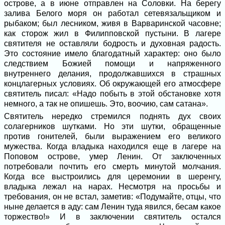
острове, а в июне отправлен на Соловки. На берегу
залива Белого моря он работал сетевязальщиком и
рыбаком; был лесником, живя в Варваринской часовне;
как сторож жил в Филипповской пустыни. В лагере
святителя не оставляли бодрость и духовная радость.
Это состояние имело благодатный характер: оно было
следствием Божией помощи и напряженного
внутреннего делания, продолжавшихся в страшных
концлагерных условиях. Об окружающей его атмосфере
святитель писал: «Надо побыть в этой обстановке хотя
немного, а так не опишешь. Это, воочию, сам сатана».
Святитель нередко стремился поднять дух своих
солагерников шутками. Но эти шутки, обращенные
против гонителей, были выражением его великого
мужества. Когда владыка находился еще в лагере на
Поповом острове, умер Ленин. От заключенных
потребовали почтить его смерть минутой молчания.
Когда все выстроились для церемонии в шеренгу,
владыка лежал на нарах. Несмотря на просьбы и
требования, он не встал, заметив: «Подумайте, отцы, что
ныне делается в аду: сам Ленин туда явился, бесам какое
торжество!» И в заключении святитель остался