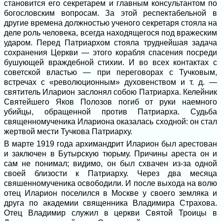
становится его секретарем и главным консультантом по
богословским вопросам. За этой респектабельной в
другие времена должностью ученого секретаря стояла на
деле роль человека, всегда находящегося под вражеским
ударом. Перед Патриархом стояла труднейшая задача
сохранения Церкви — этого корабля спасения посреди
бушующей враждебной стихии. И во всех контактах с
советской властью — при переговорах с Тучковым,
встречах с «революционным» духовенством и т. д. —
святитель Иларион заслонял собою Патриарха. Келейник
Святейшего Яков Полозов погиб от руки наемного
убийцы, обращенной против Патриарха. Судьба
священномученика Илариона оказалась сходной: он стал
жертвой мести Тучкова Патриарху.
В марте 1919 года архимандрит Иларион был арестован
и заключен в Бутырскую тюрьму. Причины ареста он и
сам не понимал; видимо, он был схвачен из-за одной
своей близости к Патриарху. Через два месяца
свяшенномученика освободили. И после выхода на волю
отец Иларион поселился в Москве у своего земляка и
друга по академии священника Владимира Страхова.
Отец Владимир служил в церкви Святой Троицы в