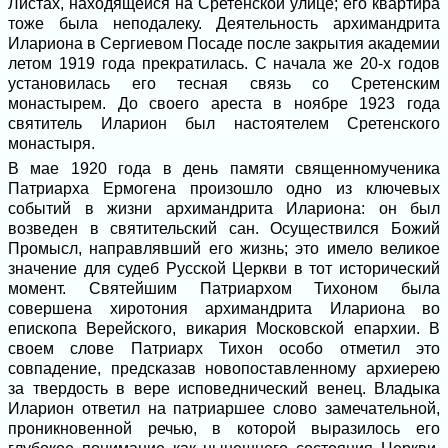
Листах, находящейся на Сретенской улице; его квартира
тоже была неподалеку. Деятельность архимандрита
Илариона в Сергиевом Посаде после закрытия академии
летом 1919 года прекратилась. С начала же 20-х годов
установилась его тесная связь со Сретенским
монастырем. До своего ареста в ноябре 1923 года
святитель Иларион был настоятелем Сретенского
монастыря.
В мае 1920 года в день памяти священномученика
Патриарха Ермогена произошло одно из ключевых
событий в жизни архимандрита Илариона: он был
возведен в святительский сан. Осуществился Божий
Промысл, направлявший его жизнь; это имело великое
значение для судеб Русской Церкви в тот исторический
момент. Святейшим Патриархом Тихоном была
совершена хиротония архимандрита Илариона во
епископа Верейского, викария Московской епархии. В
своем слове Патриарх Тихон особо отметил это
совпадение, предсказав новопоставленному архиерею
за твердость в вере исповеднический венец. Владыка
Иларион ответил на патриаршее слово замечательной,
проникновенной речью, в которой выразилось его