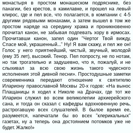
монастыря в простом монашеском подряснике, без
панагии, без крестов, в камилавке, и прошел на левый
клирос, где и пел все, что полагается, в компании с 4-5
другими рядовыми монахами, а затем вышел в том же
простом наряде на середину храма и проникновенно
прочитал канон, не забывая подпевать хору в ирмосах.
Прочитавши канон, запел один "Чертог Твой вижду,
Спасе мой, украшенный..." Ну! Я вам скажу, и пел же он!
Голос у него приятнейший, чистый, звучный, молодой
(ему 35 лет), высокий. Тенор. Пел попросту, не по нотам,
но так трогательно и задушевно, что я, пожалуй, и не
слыхивал за всю свою жизнь такого чудесного
исполнения этой дивной песни». Простодушные заметки
современника передают отношение к святителю
Илариону православной Москвы 20-х годов: «На вынос
Плащаницы я ходил к Николе на Драчах, где тот же
Иларион служил во всем великолепии архиерейского
сана, и тогда он сказал с кафедры вдохновенную речь,
растрогавшую всех слушателей. В былое время ее,
разумеется, напечатали бы во всех "клерикальных"
газетах, ну а теперь она достоянием потомков уже не
будет. Жалко!»