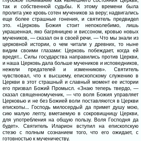
глубокое понимание как нынешнего состояния Церкви,
так и собственной судьбы. К этому времени была
пролита уже кровь сотен мучеников за веру; надвигались
еще более страшные гонения, и святитель предвидел
это. «Церковь Божия стоит непоколебимо, лишь
украшенная, яко багряницею и виссоном, кровью новых
мучеников, — сказал он в своей речи. — Что мы знали из
церковной истории, о чем читали у древних, то ныне
видим своими глазами: Церковь побеждает, когда ей
вредят... Силы государства направились против Церкви,
и наша Церковь дала больше мучеников и исповедников,
нежели предателей и изменников». Святитель
чувствовал, что к высшему, епископскому служению в
Церкви в этот страшный и славный момент ее истории
его призвал Божий Промысл. «Знаю теперь твердо, —
сказал священномученик, — что воля Божия управляет
Церковью и не без Божией воли поставляются в Церкви
епископы... Господь милосердый да примет душу мою,
сию малую лепту, вметаемую в сокровищницу Церкви,
для употребления на общую пользу. Воля Господня да
будет». Святитель Иларион вступил на епископскую
стезю с полным сознанием того, что его ожидает, с
готовностью к мученичеству.