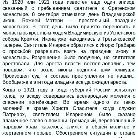
Из 1920 или 1921 года известен еще один эпизод,
связанный с пребыванием святителя в Сретенском
монастыре. 8 сентября отмечался день Владимирской
иконы Божией Матери — престольный праздник
монастыря. В этот день было принято переносить в
монастырь крестным ходом Владимирскую из Успенского
собора Кремля. Икона уже находилась в Третьяковской
галерее. Святитель Иларион обратился к Игорю Грабарю
с просьбой разрешить взять на праздник икону в
монастырь. Разрешение было получено, но святителя
арестовали. Для ареста власти воспользовались тем
поводом, что возле иконы подняли шум кликуши.
Произошел суд, и состава преступления не нашли...
Вообще же в эти годы владыка всегда ожидал ареста.
Когда в 1921 году в ряде губерний России вспыхнул
голод, то всюду совершались всенародные моления о
спасении погибающих. Во время одного из таких
молений в храме Христа Спасителя, когда служил
Патриарх, святителем Иларионом было сказано
пламенное слово о помощи. Громадный, переполненный
народом храм, казалось, слился в общей молитве и
жертвенном порыве. Обострением ситуации в стране