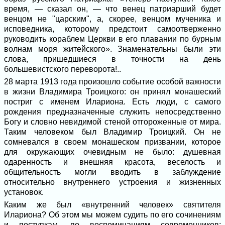
время, — сказал он, — что венец патриарший будет
венцом не "царским", а, скорее, венцом мученика и
исповедника, которому предстоит самоотверженно
руководить кораблем Церкви в его плавании по бурным
волнам моря житейского». Знаменательны были эти
слова, пришедшиеся в точности на день
большевистского переворота!..
28 марта 1913 года произошло событие особой важности
в жизни Владимира Троицкого: он принял монашеский
постриг с именем Илариона. Есть люди, с самого
рождения предназначенные служить непосредственно
Богу и словно невидимой стеной отгороженные от мира.
Таким человеком был Владимир Троицкий. Он не
сомневался в своем монашеском призвании, которое
для окружающих очевидным не было: душевная
одаренность и внешняя красота, веселость и
общительность могли вводить в заблуждение
относительно внутреннего устроения и жизненных
установок.
Каким же был «внутренний человек» святителя
Илариона? Об этом мы можем судить по его сочинениям
и поступкам, по воспоминаниям современников;