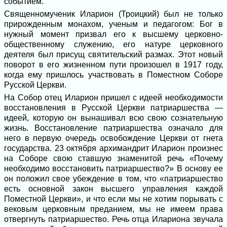
событием.
Священномученик Иларион (Троицкий) был не только
прирожденным монахом, ученым и педагогом: Бог в
нужный момент призвал его к высшему церковно-
общественному служению, его натуре церковного
деятеля был присущ святительский размах. Этот новый
поворот в его жизненном пути произошел в 1917 году,
когда ему пришлось участвовать в Поместном Соборе
Русской Церкви.
На Собор отец Иларион пришел с идеей необходимости
восстановления в Русской Церкви патриаршества —
идеей, которую он вынашивал всю свою сознательную
жизнь. Восстановление патриаршества означало для
него в первую очередь освобождение Церкви от гнета
государства. 23 октября архимандрит Иларион произнес
на Соборе свою ставшую знаменитой речь «Почему
необходимо восстановить патриаршество?» В основу ее
он положил свое убеждение в том, что «патриаршество
есть основной закон высшего управления каждой
Поместной Церкви», и что если мы не хотим порывать с
вековым церковным преданием, мы не имеем права
отвергнуть патриаршество. Речь отца Илариона звучала