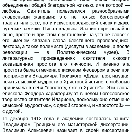
объединены общей благодатной жизнью, имя которой —
любовь. Святитель пользовался разнообразными
словесными жанрами: это не только богословский
трактат или эссе, но и искусствоведческий очерк и даже
путевые заметки. Писал владыка Иларион чрезвычайно
ясно, просто и при этом с установкой на устное слово: с
его именем связана слава блестящего проповедника,
лектора, а также полемиста (диспуты в академии, а после
революции — в Политехническом музее). В
литературных произведениях святителя сквозит
возвышенная простота его личности. И именно эта
простота была отмечена епископом Феодором в речи при
пострижении Владимира Троицкого. «Душа твоя, имущая
печать высокой мудрости о Христовой истине, с любовью
принимала в себя "простоту, яже о Христе"». Эти слова
епископа Феодора характеризуют в целом богословское
творчество святителя Илариона, поскольку оно отмечено
«высокой мудростью», с одной стороны, и «простотой» —
с другой.
11 декабря 1912 года в академии состоялась защита
Владимиром Троицким его магистерской диссертации.
Владимир Алексеевич называет в своей диссертации