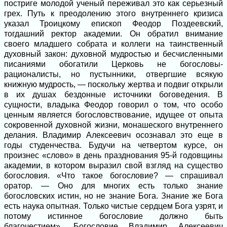
постриге молодой ученый переживал это как серьезный
грех. Путь к преодолению этого внутреннего кризиса
указал Троицкому епископ Феодор Поздеевский,
тогдашний ректор академии. Он обратил внимание
своего младшего собрата и коллеги на таинственный
духовный закон: духовной мудростью и бесчисленными
писаниями обогатили Церковь не богословы-
рационалисты, но пустынники, отвергшие всякую
книжную мудрость, — поскольку жертва и подвиг открыли
в их душах бездонные источники боговедения. В
сущности, владыка Феодор говорил о том, что особо
ценным является богословствование, идущее от опыта
сокровенной духовной жизни, монашеского внутреннего
делания. Владимир Алексеевич осознавал это еще в
годы студенчества. Будучи на четвертом курсе, он
произнес «слово» в день празднования 95-й годовщины
академии, в котором выразил свой взгляд на существо
богословия. «Что такое богословие? — спрашивал
оратор. — Оно для многих есть только знание
богословских истин, но не знание Бога. Знание же Бога
есть наука опытная. Только чистые сердцем Бога узрят, и
потому истинное богословие должно быть
благочестием». Богословие Владимир Алексеевич