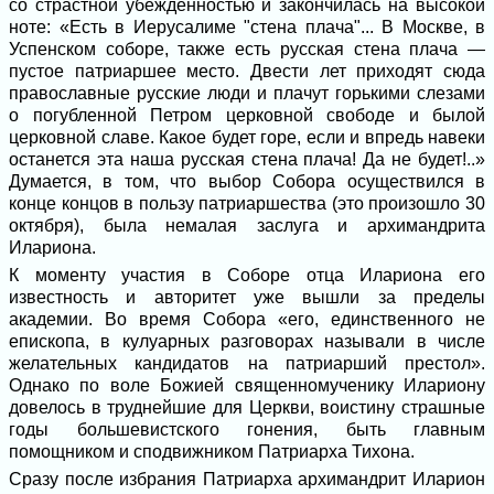
со страстной убежденностью и закончилась на высокой
ноте: «Есть в Иерусалиме "стена плача"... В Москве, в
Успенском соборе, также есть русская стена плача —
пустое патриаршее место. Двести лет приходят сюда
православные русские люди и плачут горькими слезами
о погубленной Петром церковной свободе и былой
церковной славе. Какое будет горе, если и впредь навеки
останется эта наша русская стена плача! Да не будет!..»
Думается, в том, что выбор Собора осуществился в
конце концов в пользу патриаршества (это произошло 30
октября), была немалая заслуга и архимандрита
Илариона.
К моменту участия в Соборе отца Илариона его
известность и авторитет уже вышли за пределы
академии. Во время Собора «его, единственного не
епископа, в кулуарных разговорах называли в числе
желательных кандидатов на патриарший престол».
Однако по воле Божией священномученику Илариону
довелось в труднейшие для Церкви, воистину страшные
годы большевистского гонения, быть главным
помощником и сподвижником Патриарха Тихона.
Сразу после избрания Патриарха архимандрит Иларион