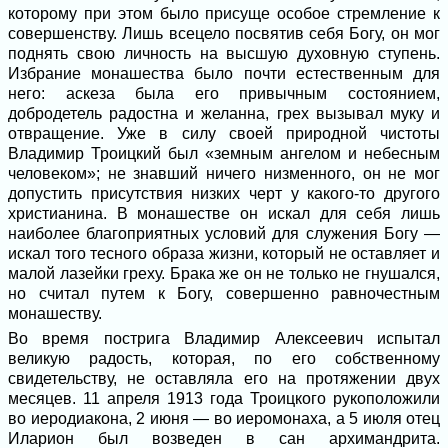
которому при этом было присуще особое стремление к
совершенству. Лишь всецело посвятив себя Богу, он мог
поднять свою личность на высшую духовную ступень.
Избрание монашества было почти естественным для
него: аскеза была его привычным состоянием,
добродетель радостна и желанна, грех вызывал муку и
отвращение. Уже в силу своей природной чистоты
Владимир Троицкий был «земным ангелом и небесным
человеком»; не знавший ничего низменного, он не мог
допустить присутствия низких черт у какого-то другого
христианина. В монашестве он искал для себя лишь
наиболее благоприятных условий для служения Богу —
искал того тесного образа жизни, который не оставляет и
малой лазейки греху. Брака же он не только не гнушался,
но считал путем к Богу, совершенно равночестным
монашеству.
Во время пострига Владимир Алексеевич испытал
великую радость, которая, по его собственному
свидетельству, не оставляла его на протяжении двух
месяцев. 11 апреля 1913 года Троицкого рукоположили
во иеродиакона, 2 июня — во иеромонаха, а 5 июля отец
Иларион был возведен в сан архимандрита.