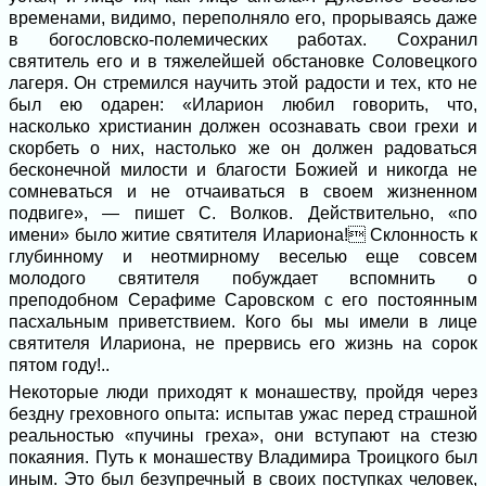
временами, видимо, переполняло его, прорываясь даже
в богословско-полемических работах. Сохранил
святитель его и в тяжелейшей обстановке Соловецкого
лагеря. Он стремился научить этой радости и тех, кто не
был ею одарен: «Иларион любил говорить, что,
насколько христианин должен осознавать свои грехи и
скорбеть о них, настолько же он должен радоваться
бесконечной милости и благости Божией и никогда не
сомневаться и не отчаиваться в своем жизненном
подвиге», — пишет С. Волков. Действительно, «по
имени» было житие святителя Илариона! Склонность к
глубинному и неотмирному веселью еще совсем
молодого святителя побуждает вспомнить о
преподобном Серафиме Саровском с его постоянным
пасхальным приветствием. Кого бы мы имели в лице
святителя Илариона, не прервись его жизнь на сорок
пятом году!..
Некоторые люди приходят к монашеству, пройдя через
бездну греховного опыта: испытав ужас перед страшной
реальностью «пучины греха», они вступают на стезю
покаяния. Путь к монашеству Владимира Троицкого был
иным. Это был безупречный в своих поступках человек,