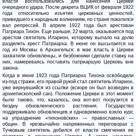
власти воспользовались для нанесения Церкви
очередного удара. После декрета ВЦИК от февраля 1922
года относительно изъятия церковных ценностей,
приведшего к народным волнениям, по стране покатился
вал репрессий. В апреле 1922 года был арестован
Патриарх Тихон. Еще раньше, 22 марта, оказывается под
арестом святитель Иларион, которому выпало на долю
разделить крест Патриарха. В июне он высылается на
год из Москвы в Архангельск: в мае власть в Церкви
захватили обновленцы, и безбожники сделали ставку на
них, намереваясь поставить патриаршую Церковь вне
закона.
Когда в июне 1923 года Патриарха Тихона освободили
из-под стражи, его правой рукой стал святитель Иларион,
уже вернувшийся из ссылки (вскоре он был возведен в
архиепископский сан). Положение Церкви в этот момент
было таково, что, казалось, она вот-вот погрузится в
бездну обновленческого растления. Государство
поддерживало обновленцев и одновременно взяло курс
на упразднение «тихоновских» — православных —
общин. В чрезвычайно напряженных переговорах с
Тучковым святитель добился от власти смягчения ее