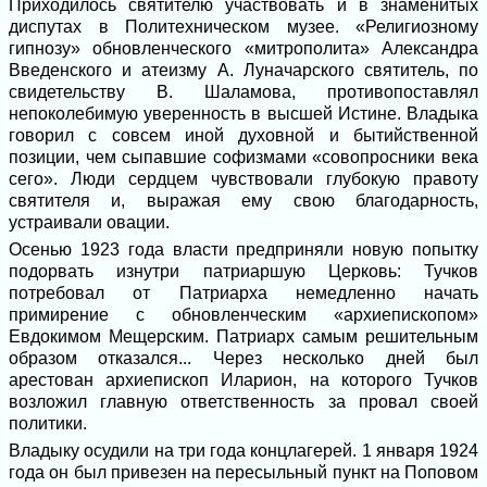
Приходилось святителю участвовать и в знаменитых
диспутах в Политехническом музее. «Религиозному
гипнозу» обновленческого «митрополита» Александра
Введенского и атеизму А. Луначарского святитель, по
свидетельству В. Шаламова, противопоставлял
непоколебимую уверенность в высшей Истине. Владыка
говорил с совсем иной духовной и бытийственной
позиции, чем сыпавшие софизмами «совопросники века
сего». Люди сердцем чувствовали глубокую правоту
святителя и, выражая ему свою благодарность,
устраивали овации.
Осенью 1923 года власти предприняли новую попытку
подорвать изнутри патриаршую Церковь: Тучков
потребовал от Патриарха немедленно начать
примирение с обновленческим «архиепископом»
Евдокимом Мещерским. Патриарх самым решительным
образом отказался... Через несколько дней был
арестован архиепископ Иларион, на которого Тучков
возложил главную ответственность за провал своей
политики.
Владыку осудили на три года концлагерей. 1 января 1924
года он был привезен на пересыльный пункт на Поповом