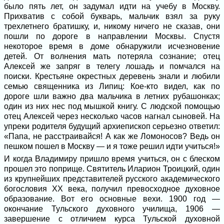
было пять лет, он задумал идти на учебу в Москву.
Прихватив с собой букварь, мальчик взял за руку
трехлетнего братишку, и, никому ничего не сказав, они
пошли по дороге в направлении Москвы. Спустя
некоторое время в доме обнаружили исчезновение
детей. От волнения мать потеряла сознание; отец
Алексей же запряг в телегу лошадь и помчался на
поиски. Крестьяне окрестных деревень знали и любили
семью священника из Липиц: Кое-кто видел, как по
дороге шли важно два мальчика в летних рубашонках;
один из них нес под мышкой книгу. С людской помощью
отец Алексей через несколько часов нагнал сыновей. На
упреки родителя будущий архиепископ серьезно ответил:
«Папа, не расстраивайся! А как же Ломоносов? Ведь он
пешком пошел в Москву — и я тоже решил идти учиться!»
И когда Владимиру пришло время учиться, он с блеском
прошел это поприще. Святитель Иларион Троицкий, один
из крупнейших представителей русского академического
богословия XX века, получил превосходное духовное
образование. Вот его основные вехи. 1900 год —
окончание Тульского духовного училища, 1906 —
завершение с отличием курса Тульской духовной