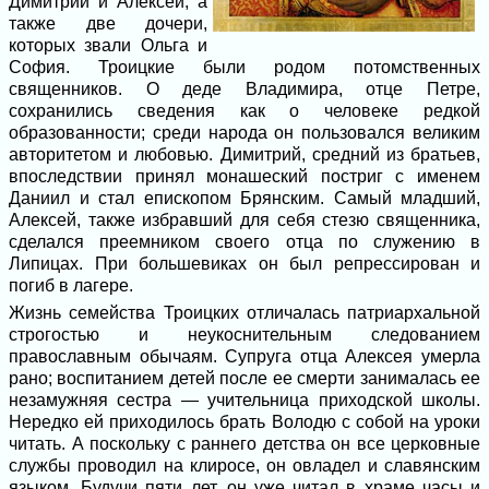
Димитрий и Алексей, а
также две дочери,
которых звали Ольга и
София. Троицкие были родом потомственных
священников. О деде Владимира, отце Петре,
сохранились сведения как о человеке редкой
образованности; среди народа он пользовался великим
авторитетом и любовью. Димитрий, средний из братьев,
впоследствии принял монашеский постриг с именем
Даниил и стал епископом Брянским. Самый младший,
Алексей, также избравший для себя стезю священника,
сделался преемником своего отца по служению в
Липицах. При большевиках он был репрессирован и
погиб в лагере.
Жизнь семейства Троицких отличалась патриархальной
строгостью и неукоснительным следованием
православным обычаям. Супруга отца Алексея умерла
рано; воспитанием детей после ее смерти занималась ее
незамужняя сестра — учительница приходской школы.
Нередко ей приходилось брать Володю с собой на уроки
читать. А поскольку с раннего детства он все церковные
службы проводил на клиросе, он овладел и славянским
языком. Будучи пяти лет, он уже читал в храме часы и