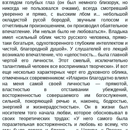
взглядом голубых глаз (он был немного близорук, но
никогда не пользовался очками), всегда смотревший
уверенно и прямо, с высоким лбом и... небольшой
окладистой русой бородой, звучным голосом и
отчетливым произношением, он производил обаятельное
впечатление. Им нельзя было не любоваться». Владыка
имел «сильный облик чисто русского человека, прямо-
таки богатыря, одухотворенного глубоким интеллектом и
чистой, благородной душой». У слушателей его лекций
возникало впечатление, что «целостность... была главной
чертой его личности. Этот смелый, исключительно
талантливый человек все воспринимал творчески». И вот
еще несколько характерных черт его духовного облика,
отмеченных современником: «Иларион благодатно влиял
на меня самой своей личностью — прямотой,
властностью в отстаивании убеждений,
восторженностью совершаемого им богослужения,
сильной, покоряющей речью и, наконец, бодростью,
энергией и жизнерадостностью». Он в жизни был
носителем того начала любви, которое обосновывал в
своих теоретических трудах: «У него самого была
поразительная восторженность и любовь ко всему, что