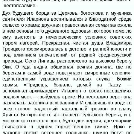
шестопсалмие.
Дух будущего борца за Церковь, богослова и мученика
святителя Илариона воспитывался в благодатной среде
сельского храма; дружная православная семья заложила
в нем основы того душевного здоровья, которое помогло
ему выстоять в нечеловеческих условиях советских
тюрем лагерей. Прекрасная, чистая душа Владимира
Троицкого формировалась в детстве и ранней юности и
под влиянием впечатлений от родной среднерусской
природы. Село Липицы расположено на высоком берегу
Оки. Оттуда видна обширная речная долина, где по
берегам к самой воде подступают смиренные селения,
единственным украшением которых служат Божии
храмы. «Придешь, бывало, домой на Пасху, —
вспоминал архимандрит Иларион о своих посещениях
родных мест, — выйдешь к реке. На несколько верст она
разлилась, затопила всю равнину. И слышишь по воде со
всех сторон радостный пасхальный трезвон во славу
Христа Воскресшего: и с нашего тульского берега, и с
московского несется звон, будто две церкви, две епархии
сливаются в одном торжественном гимне. Ярко и
ласково светит весеннее солнышко, шумно бегут по