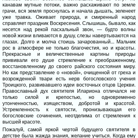
канавам мутные потоки, важно расхаживают по земле
грачи, вся земля проснулась и начала дышать, зеленеет
уже травка. Оживает природа, и смиренный народ
справляет праздник Воскресения. Слышишь, бывало, как
несется над рекой пасхальный звон, — будто волны
новой жизни вливаются в душу, слезы навертываются на
глазах. Долго и молча стоишь зачарованный... Мальчик
рос в атмосфере не только благочестия, но и красоты.
Прекрасные и величественные картины природы
прививали его душе стремление к преображенному,
восстановленному до своего райского состояния миру.
Но как представление о «новой», очищенной от греха и
возрожденной твари есть нерв богословского учения
Троицкого, развивавшего идеи восточных отцов Церкви.
Православный дух святителя Илариона отличался не
только силой и крепостью, но одновременно
утонченностью, изяществом, добротой и красотой.
Устремленность к святости, пронизывающая его
богословские сочинения, неотделима от стремления к
высшей красоте.
Пожалуй, самой яркой чертой будущего святителя в
детстве была жажда знания, желание учиться. Когда ему