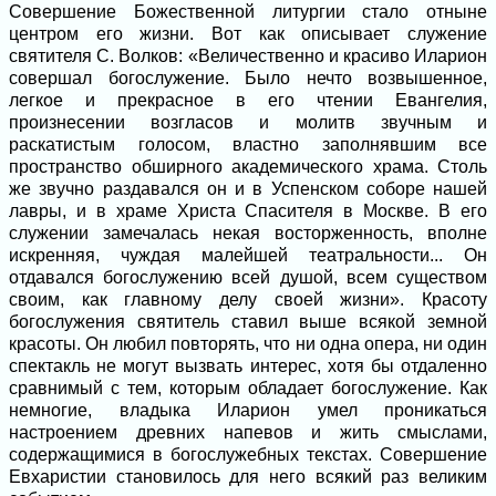
Совершение Божественной литургии стало отныне
центром его жизни. Вот как описывает служение
святителя С. Волков: «Величественно и красиво Иларион
совершал богослужение. Было нечто возвышенное,
легкое и прекрасное в его чтении Евангелия,
произнесении возгласов и молитв звучным и
раскатистым голосом, властно заполнявшим все
пространство обширного академического храма. Столь
же звучно раздавался он и в Успенском соборе нашей
лавры, и в храме Христа Спасителя в Москве. В его
служении замечалась некая восторженность, вполне
искренняя, чуждая малейшей театральности... Он
отдавался богослужению всей душой, всем существом
своим, как главному делу своей жизни». Красоту
богослужения святитель ставил выше всякой земной
красоты. Он любил повторять, что ни одна опера, ни один
спектакль не могут вызвать интерес, хотя бы отдаленно
сравнимый с тем, которым обладает богослужение. Как
немногие, владыка Иларион умел проникаться
настроением древних напевов и жить смыслами,
содержащимися в богослужебных текстах. Совершение
Евхаристии становилось для него всякий раз великим