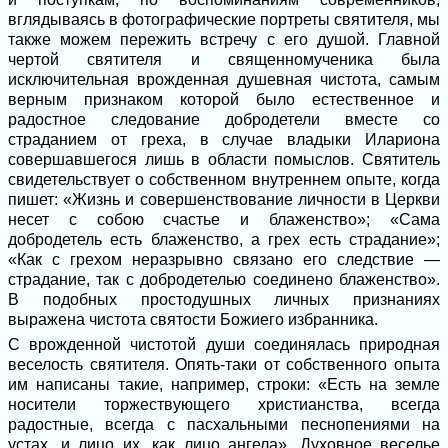
вглядываясь в фотографические портреты святителя, мы
также можем пережить встречу с его душой. Главной
чертой святителя и священномученика была
исключительная врожденная душевная чистота, самым
верным признаком которой было естественное и
радостное следование добродетели вместе со
страданием от греха, в случае владыки Илариона
совершавшегося лишь в области помыслов. Святитель
свидетельствует о собственном внутреннем опыте, когда
пишет: «Жизнь и совершенствование личности в Церкви
несет с собою счастье и блаженство»; «Сама
добродетель есть блаженство, а грех есть страдание»;
«Как с грехом неразрывно связано его следствие —
страдание, так с добродетелью соединено блаженство».
В подобных простодушных личных признаниях
выражена чистота святости Божиего избранника.
С врожденной чистотой души соединялась природная
веселость святителя. Опять-таки от собственного опыта
им написаны такие, например, строки: «Есть на земле
носители торжествующего христианства, всегда
радостные, всегда с пасхальными песнопениями на
устах, и лицо их, как лицо ангела». Духовное веселье