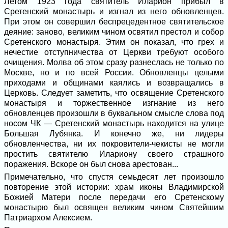
Летом 1923 года святитель Иларион прибыл в
Сретенский монастырь и изгнал из него обновленцев.
При этом он совершил беспрецедентное святительское
деяние: заново, великим чином освятил престол и собор
Сретенского монастыря. Этим он показал, что грех и
нечестие отступничества от Церкви требуют особого
очищения. Молва об этом сразу разнеслась не только по
Москве, но и по всей России. Обновленцы целыми
приходами и общинами каялись и возвращались в
Церковь. Следует заметить, что освящение Сретенского
монастыря и торжественное изгнание из него
обновленцев произошли в буквальном смысле слова под
носом ЧК — Сретенский монастырь находится на улице
Большая Лубянка. И конечно же, ни лидеры
обновленчества, ни их покровители-чекисты не могли
простить святителю Илариону своего страшного
поражения. Вскоре он был снова арестован...
Примечательно, что спустя семьдесят лет произошло
повторение этой истории: храм иконы Владимирской
Божией Матери после передачи его Сретенскому
монастырю был освящен великим чином Святейшим
Патриархом Алексием.