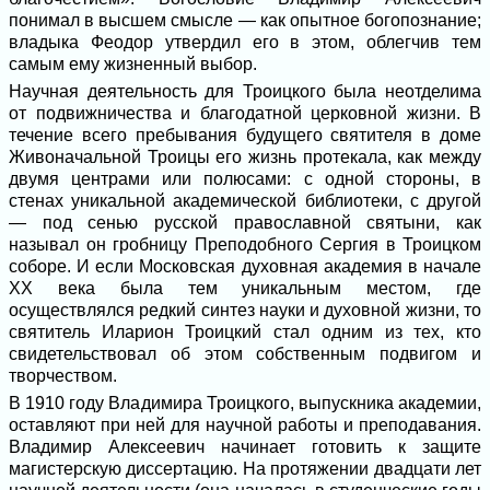
понимал в высшем смысле — как опытное богопознание;
владыка Феодор утвердил его в этом, облегчив тем
самым ему жизненный выбор.
Научная деятельность для Троицкого была неотделима
от подвижничества и благодатной церковной жизни. В
течение всего пребывания будущего святителя в доме
Живоначальной Троицы его жизнь протекала, как между
двумя центрами или полюсами: с одной стороны, в
стенах уникальной академической библиотеки, с другой
— под сенью русской православной святыни, как
называл он гробницу Преподобного Сергия в Троицком
соборе. И если Московская духовная академия в начале
XX века была тем уникальным местом, где
осуществлялся редкий синтез науки и духовной жизни, то
святитель Иларион Троицкий стал одним из тех, кто
свидетельствовал об этом собственным подвигом и
творчеством.
В 1910 году Владимира Троицкого, выпускника академии,
оставляют при ней для научной работы и преподавания.
Владимир Алексеевич начинает готовить к защите
магистерскую диссертацию. На протяжении двадцати лет