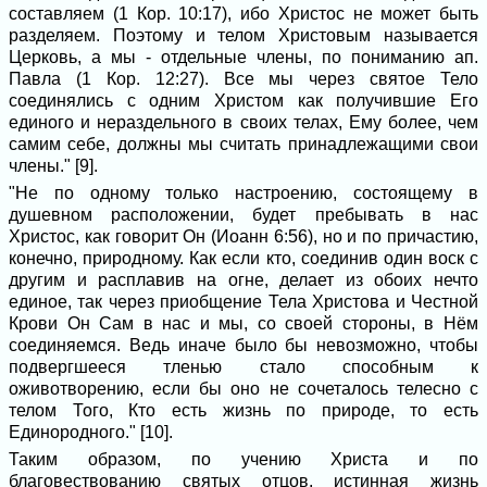
составляем (1 Кор. 10:17), ибо Христос не может быть
разделяем. Поэтому и телом Христовым называется
Церковь, а мы - отдельные члены, по пониманию ап.
Павла (1 Кор. 12:27). Все мы через святое Тело
соединялись с одним Христом как получившие Его
единого и нераздельного в своих телах, Ему более, чем
самим себе, должны мы считать принадлежащими свои
члены." [9].
"Не по одному только настроению, состоящему в
душевном расположении, будет пребывать в нас
Христос, как говорит Он (Иоанн 6:56), но и по причастию,
конечно, природному. Как если кто, соединив один воск с
другим и расплавив на огне, делает из обоих нечто
единое, так через приобщение Тела Христова и Честной
Крови Он Сам в нас и мы, со своей стороны, в Нём
соединяемся. Ведь иначе было бы невозможно, чтобы
подвергшееся тленью стало способным к
оживотворению, если бы оно не сочеталось телесно с
телом Того, Кто есть жизнь по природе, то есть
Единородного." [10].
Таким образом, по учению Христа и по
благовествованию святых отцов, истинная жизнь