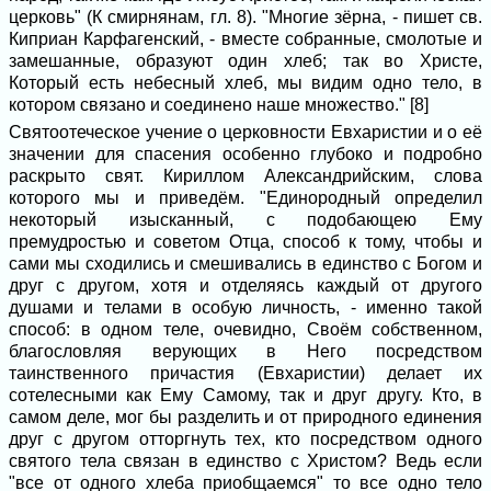
церковь" (К смирнянам, гл. 8). "Многие зёрна, - пишет св.
Киприан Карфагенский, - вместе собранные, смолотые и
замешанные, образуют один хлеб; так во Христе,
Который есть небесный хлеб, мы видим одно тело, в
котором связано и соединено наше множество." [8]
Святоотеческое учение о церковности Евхаристии и о её
значении для спасения особенно глубоко и подробно
раскрыто свят. Кириллом Александрийским, слова
которого мы и приведём. "Единородный определил
некоторый изысканный, с подобающею Ему
премудростью и советом Отца, способ к тому, чтобы и
сами мы сходились и смешивались в единство с Богом и
друг с другом, хотя и отделяясь каждый от другого
душами и телами в особую личность, - именно такой
способ: в одном теле, очевидно, Своём собственном,
благословляя верующих в Него посредством
таинственного причастия (Евхаристии) делает их
сотелесными как Ему Самому, так и друг другу. Кто, в
самом деле, мог бы разделить и от природного единения
друг с другом отторгнуть тех, кто посредством одного
святого тела связан в единство с Христом? Ведь если
"все от одного хлеба приобщаемся" то все одно тело