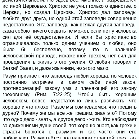
истиной Церковью. Христос не учил только о единстве, о
Церкви, но создал Церковь. Христос дал заповедь:
любите друг друга, но одной этой заповеди совершенно
недостаточно. Эта заповедь, как всякая другая заповедь,
сама собою ничего создать не может, если нет у человека
сил для её осуществления. И если бы христианство
ограничивалось только одним учением о любви, оно
было бы бесполезно, потому что в наличной
человеческой природе, искажённой грехом, нет сил для
проведения в жизнь этого учения. О любви говорил и
Ветхий Завет, и даже язычники, но этого мало.
Разум признаёт, что заповедь любви хороша, но человек
постоянно встречает в самом себе иной закон,
противоречащий закону ума и пленяющий его закону
греховному (Рим. 7:22-25). Чтобы быть хорошим
человеком, вовсе недостаточно лишь различать, что
хорошо и что плохо. Разве мы сомневаемся, что грешить
дурно? Почему же мы все же грешим, зная это? Потому
что одно дело - знать, а другое дело - жить. Кто наблюдает
за движениями души своей, тот хорошо знает, как грехи и
страсти борются с разумом и как часто они его
побеждают. Разум гнётся под напором страстей; грех, как