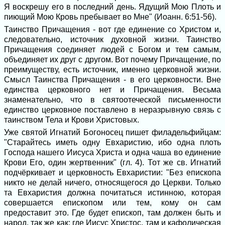
Я воскрешу его в последний день. Ядущий Мою Плоть и
пиющий Мою Кровь пребывает во Мне" (Иоанн. 6:51-56).
Таинство Причащения - вот где единение со Христом и,
следовательно, источник духовной жизни. Таинство
Причащения соединяет людей с Богом и тем самым,
объединяет их друг с другом. Вот почему Причащение, по
преимуществу, есть источник, именно церковной жизни.
Смысл Таинства Причащения - в его церковности. Вне
единства церковного нет и Причащения. Весьма
знаменательно, что в святоотеческой письменности
единство церковное поставлено в неразрывную связь с
таинством Тела и Крови Христовых.
Уже святой Игнатий Богоносец пишет филадельфийцам:
"Старайтесь иметь одну Евхаристию, ибо одна плоть
Господа нашего Иисуса Христа и одна чаша во единение
Крови Его, один жертвенник" (гл. 4). Тот же св. Игнатий
подчёркивает и церковность Евхаристии: "Без епископа
никто не делай ничего, относящегося до Церкви. Только
та Евхаристия должна почитаться истинною, которая
совершается епископом или тем, кому он сам
предоставит это. Где будет епископ, там должен быть и
народ, так же как: где Иисус Христос, там и кафолическая