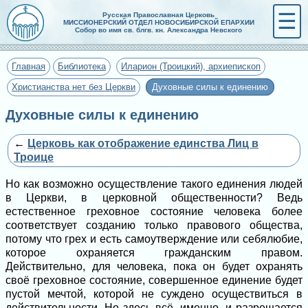
☰
Русская Православная Церковь
МИССИОНЕРСКИЙ ОТДЕЛ НОВОСИБИРСКОЙ ЕПАРХИИ
Собор во имя св. блгв. кн. Александра Невского
Главная
Библиотека
Иларион (Троицкий), архиепископ
Христианства нет без Церкви
Духовные силы к единению
Духовные силы к единению
←
Церковь как отображение единства Лиц в
Троице
Но как возможно осуществление такого единения людей
в Церкви, в церковной общественности? Ведь
естественное греховное состояние человека более
соответствует созданию только правового общества,
потому что грех и есть самоутверждение или себялюбие,
которое охраняется гражданским правом.
Действительно, для человека, пока он будет охранять
своё греховное состояние, совершенное единение будет
пустой мечтой, которой не суждено осуществиться в
действительности. Но здесь всё, именно, и разрешается