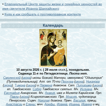
•
Епархиальный Центр защиты жизни и семейных ценностей во
имя святителя Иоанна Шанхайского
•
Куда и как сообщать о противоправном контенте
Календарь
10 августа 2026 г. ( 28 июля ст.ст.), понедельник.
Седмица 11-я по Пятидесятнице.
Поста нет.
Смоленской
(
икона
) иконы Божией Матери, именуемой "Одигитрия"
(Путеводительница). Апп. от 70-ти
Прохора
(
икона
),
Никанора
(
икона
),
Тимона
(
икона
) и
Пармена
диаконов. Свт.
Питирима
(
икона
),
еп. Тамбовского.
Собор
Тамбовских святых. Мч.
Иулиана
. Мч.
Евстафия
Анкирского. Мч.
Акакия
, иже в Милете Карийском. Прп.
Павла
(
икона
) Ксиропотамского. Прп.
Моисея
, чудотворца
Печерского. Сщмч.
Николая
диакона. Прмч.
Василия
, прмцц.
Анастасии
и
Елены
, мчч.
Арефы
,
Иоанна
,
Иоанна
,
Иоанна
и мц.