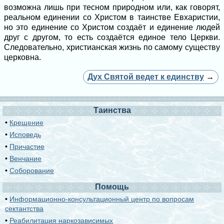
возможна лишь при тесном природном или, как говорят,
реальном единении со Христом в таинстве Евхаристии,
но это единение со Христом создаёт и единение людей
друг с другом, то есть создаётся единое тело Церкви.
Следовательно, христианская жизнь по самому существу
церковна.
Дух Святой ведет к единству
→
Таинства
•
Крещение
•
Исповедь
•
Причастие
•
Венчание
•
Соборование
Помощь
•
Информационно-консультационный центр по вопросам
сектантства
•
Реабилитация наркозависимых