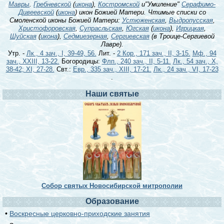
Мавры
.
Гребневской
(
икона
),
Костромской
и"Умиление"
Серафимо-
Дивеевской
(
икона
) икон Божией Матери. Чтимые списки со
Смоленской иконы Божией Матери:
Устюженская
,
Выдропусская
,
Христофоровская
,
Супрасльская
,
Югская
(
икона
),
Игрицкая
,
Шуйская
(
икона
),
Седмиезерная
,
Сергиевская
(в Троице-Сергиевой
Лавре).
Утр. -
Лк., 4 зач., I, 39-49, 56.
Лит. -
2 Кор., 171 зач., II, 3-15.
Мф., 94
зач., XXIII, 13-22.
Богородицы:
Флп., 240 зач., II, 5-11.
Лк., 54 зач., X,
38-42; XI, 27-28.
Свт.:
Евр., 335 зач., XIII, 17-21.
Лк., 24 зач., VI, 17-23
.
Наши святые
Собор святых Новосибирской митрополии
Образование
•
Воскресные церковно-приходские занятия