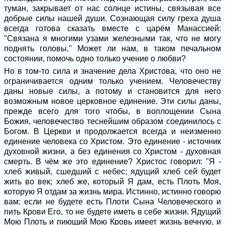
туман, закрывает от нас солнце истины, связывая все
добрые силы нашей души. Сознающая силу греха душа
всегда готова сказать вместе с царём Манассией:
"Связана я многими узами железными так, что не могу
поднять головы." Может ли нам, в таком печальном
состоянии, помочь одно только учение о любви?
Но в том-то сила и значение дела Христова, что оно не
ограничивается одним только учением. Человечеству
даны новые силы, а потому и становится для него
возможным новое церковное единение. Эти силы даны,
прежде всего для того чтобы, в воплощении Сына
Божия, человечество теснейшим образом соединилось с
Богом. В Церкви и продолжается всегда и неизменно
единение человека со Христом. Это единение - источник
духовной жизни, а без единения со Христом - духовная
смерть. В чём же это единение? Христос говорил: "Я -
хлеб живый, сшедший с небес; ядущий хлеб сей будет
жить во век; хлеб же, который Я дам, есть Плоть Моя,
которую Я отдам за жизнь мира. Истинно, истинно говорю
вам: если не будете есть Плоти Сына Человеческого и
пить Крови Его, то не будете иметь в себе жизни. Ядущий
Мою Плоть и пиющий Мою Кровь имеет жизнь вечную, и