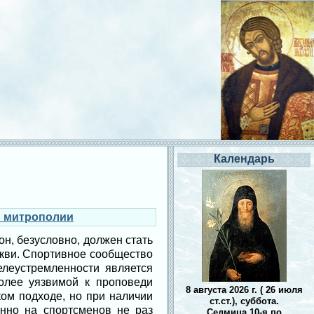
Календарь
й митрополии
н, безусловно, должен стать
кви. Спортивное сообщество
елеустремленности является
олее уязвимой к проповеди
8 августа 2026 г. ( 26 июля
ком подходе, но при наличии
ст.ст.), суббота.
нно на спортсменов не раз
Седмица 10-я по