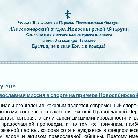
у «п»
авославная миссия в спорте на примере Новосибирско
циального явления, каковым является современный спорт о
ектов миссионерского служения Русской Православной Цер
паствы, которая, в силу своей дисциплинированности и ц
 православной проповеди, и по тем же причинам, наиб
церковной паствы, которая хотя и нуждается в специфичес
ким ядром и активом православной общины. Поэтому име