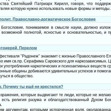
ства Святейший Патриарх Кирилл, говоря, что поддерж
твляя которую нужно использовать новые формы и методы.
ополит. Православно-догматическое Богословие
 Богословие, понимаемое в смысле науки, должно излож
 возможной полнотой, ясностью и основательностью, и п
отоиерей. Перелом
фестиваля "Радонеж" знакомит с жизнью Православного Е
во имя св.пр. Серафима Саровского для наркозависимых. Ц
ки употребления наркотических и психоактивных веществ с
нные общины добиваются удивительных успехов и помог
уться в общество.
. Почему ты ещё не крестился?
озражения, которые выдвигают те люди, которые не желаю
 есть религия разума и облагодатствованный Духом Бо
.
им аргументам, которыми испорченная воля, околдованна