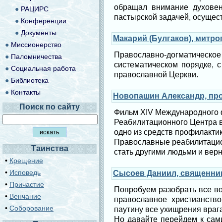
обращал внимание духовен
●
РАЦИРС
пастырской задачей, осущес
●
Конференции
●
Документы
Макарий (Булгаков), митр
●
Миссионерство
Православно-догматическое
●
Паломничества
систематическом порядке, с
●
Социальная работа
православной Церкви.
●
Библиотека
●
Контакты
Новопашин Александр, пр
Поиск по сайту
Фильм XIV Международного 
Реабилитацион­ного Центра 
одно из средств профилакти
Православные реабилитацио
Таинства
стать другими людьми и верн
•
Крещение
•
Исповедь
Сысоев Даниил, священник
•
Причастие
Попробуем разобрать все в
•
Венчание
православное христианство
•
Соборование
паутину все ухищрения врага
Но давайте перейдем к сам