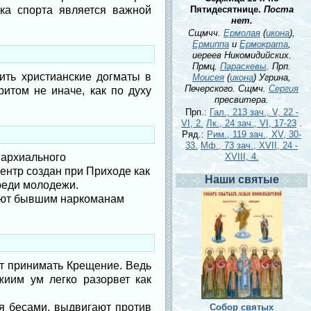
ка спорта является важной
Пятидесятнице.
Поста
нет.
Сщмчч.
Ермолая
(
икона
),
Ермиппа
и
Ермократа
,
иереев Никомидийских.
Прмц.
Параскевы
. Прп.
ить христианские догматы в
Моисея
(
икона
) Угрина,
Печерского. Сщмч.
Сергия
ритом не иначе, как по духу
пресвитера.
Прп.:
Гал., 213 зач., V, 22 -
VI, 2.
Лк., 24 зач., VI, 17-23
.
Ряд.:
Рим., 119 зач., XV, 30-
33.
Мф., 73 зач., XVII, 24 -
пархиального
XVIII, 4.
ентр создан при Приходе как
Наши святые
реди молодежи.
ают бывшим наркоманам
т принимать Крещение. Ведь
жиим ум легко разорвет как
я бесами, выдвигают против
Собор святых