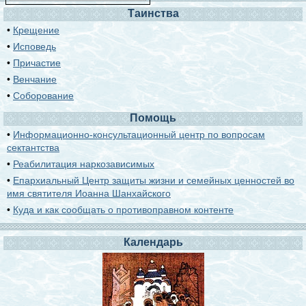
Таинства
•
Крещение
•
Исповедь
•
Причастие
•
Венчание
•
Соборование
Помощь
•
Информационно-консультационный центр по вопросам
сектантства
•
Реабилитация наркозависимых
•
Епархиальный Центр защиты жизни и семейных ценностей во
имя святителя Иоанна Шанхайского
•
Куда и как сообщать о противоправном контенте
Календарь