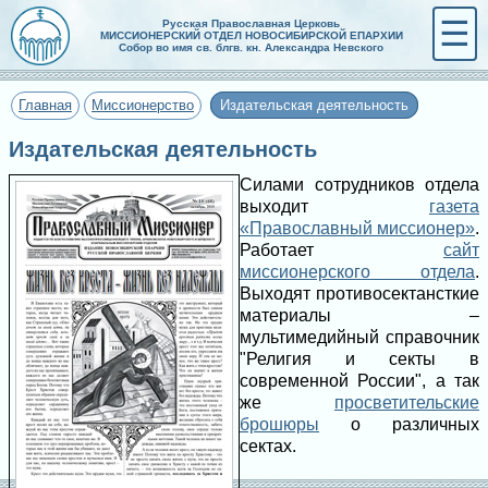
☰
Русская Православная Церковь
МИССИОНЕРСКИЙ ОТДЕЛ НОВОСИБИРСКОЙ ЕПАРХИИ
Собор во имя св. блгв. кн. Александра Невского
Главная
Миссионерство
Издательская деятельность
Издательская деятельность
Силами сотрудников отдела
выходит
газета
«Православный миссионер»
.
Работает
сайт
миссионерского отдела
.
Выходят противосектансткие
материалы –
мультимедийный справочник
"Религия и секты в
современной России", а так
же
просветительские
брошюры
о различных
сектах.