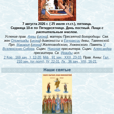
7 августа 2026 г. ( 25 июля ст.ст.), пятница.
Седмица 10-я по Пятидесятнице. День постный.
Пища с
растительным маслом.
Успение прав.
Анны
(
икона
), матери Пресвятой Богородицы. Свв.
жен
Олимпиады
(
икона
) диакониссы и
Евпраксии
девы, Тавеннской.
Прп.
Макария
(
икона
) Желтоводского, Унженского. Память
V
Вселенского Собора
. Сщмч.
Николая
пресвитера. Сщмч.
Александра
пресвитера. Св.
Ираиды
исп.
2 Кор., 169 зач., I, 12-20.
Мф., 91 зач., XXII, 23-33.
Прав. Анны:
Гал.,
210 зач. (от полу́), IV, 22-31.
Лк., 36 зач., VIII, 16-21.
Наши святые