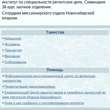
институт по специальности регентское дело. Семинария
3й курс заочное отделение.
Сотрудник миссионерского отдела Новосибирской
епархии
Таинства
•
Крещение
•
Исповедь
•
Причастие
•
Венчание
•
Соборование
Помощь
•
Информационно-консультационный центр по вопросам
сектантства
•
Реабилитация наркозависимых
•
Епархиальный Центр защиты жизни и семейных ценностей во
имя святителя Иоанна Шанхайского
•
Куда и как сообщать о противоправном контенте