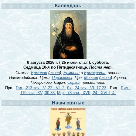
Календарь
8 августа 2026 г. ( 26 июля ст.ст.), суббота.
Седмица 10-я по Пятидесятнице.
Поста нет.
Сщмчч.
Ермолая
(
икона
),
Ермиппа
и
Ермократа
, иереев
Никомидийских. Прмц.
Параскевы
. Прп.
Моисея
(
икона
) Угрина,
Печерского. Сщмч.
Сергия
пресвитера.
Прп.:
Гал., 213 зач., V, 22 - VI, 2.
Лк., 24 зач., VI, 17-23
. Ряд.:
Рим.,
119 зач., XV, 30-33.
Мф., 73 зач., XVII, 24 - XVIII, 4.
Наши святые