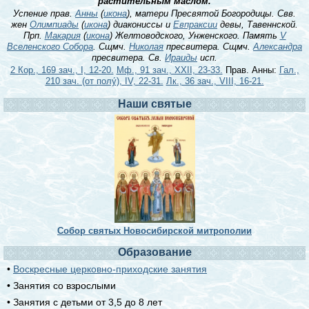
растительным маслом.
Успение прав.
Анны
(
икона
), матери Пресвятой Богородицы. Свв.
жен
Олимпиады
(
икона
) диакониссы и
Евпраксии
девы, Тавеннской.
Прп.
Макария
(
икона
) Желтоводского, Унженского. Память
V
Вселенского Собора
. Сщмч.
Николая
пресвитера. Сщмч.
Александра
пресвитера. Св.
Ираиды
исп.
2 Кор., 169 зач., I, 12-20.
Мф., 91 зач., XXII, 23-33.
Прав. Анны:
Гал.,
210 зач. (от полу́), IV, 22-31.
Лк., 36 зач., VIII, 16-21.
Наши святые
Собор святых Новосибирской митрополии
Образование
•
Воскресные церковно-приходские занятия
• Занятия со взрослыми
• Занятия с детьми от 3,5 до 8 лет