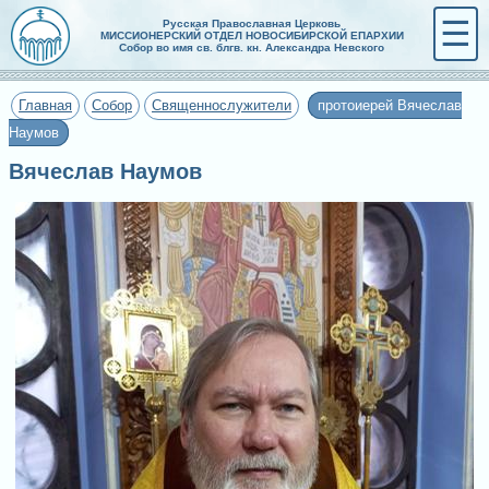
☰
Русская Православная Церковь
МИССИОНЕРСКИЙ ОТДЕЛ НОВОСИБИРСКОЙ ЕПАРХИИ
Собор во имя св. блгв. кн. Александра Невского
Главная
Собор
Священнослужители
протоиерей Вячеслав
Наумов
Вячеслав Наумов