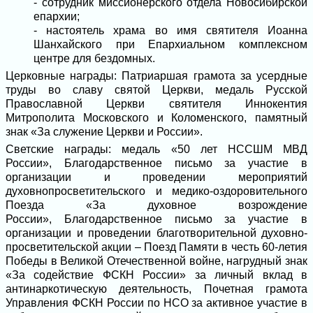
- сотрудник миссионерского отдела Новосибирской
епархии;
- настоятель храма во имя святителя Иоанна
Шанхайского при Епархиальном комплексном
центре для бездомных.
Церковные награды: Патриаршая грамота
за усердные
труды во славу святой Церкви, м
едаль
Русской
Православной Церкви
святителя Иннокентия
Митрополита
Московского и Коломенского, п
амятный
знак «За служение Церкви и России».
Светские награды:
медаль «50 лет НССШМ МВД
России»,
Благодарственное письмо
за участие в
организации и проведении мероприятий
духовнопросветительского и медико-оздоровительного
Поезда «За духовное возрождение
России
»,
Благодарственное письмо
за участие в
организации и проведении благотворительной
духовно-
просветительской акции – Поезд Памяти в честь 60-летия
Победы в Великой Отечественной войне,
нагрудный знак
«За содействие ФСКН России»
за личный вклад в
антинаркотическую
деятельность,
Почетная грамота
Управления ФСКН России по НСО
за активное участие в