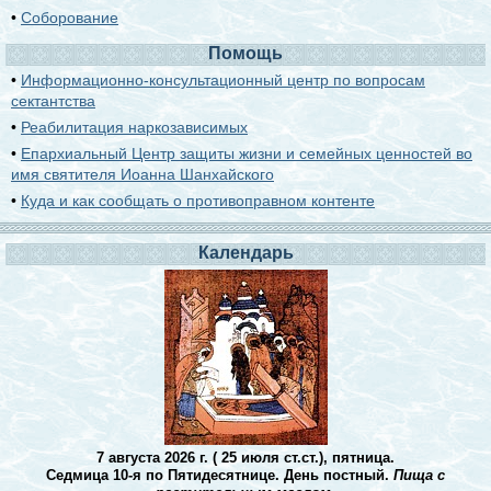
•
Соборование
Помощь
•
Информационно-консультационный центр по вопросам
сектантства
•
Реабилитация наркозависимых
•
Епархиальный Центр защиты жизни и семейных ценностей во
имя святителя Иоанна Шанхайского
•
Куда и как сообщать о противоправном контенте
Календарь
7 августа 2026 г. ( 25 июля ст.ст.), пятница.
Седмица 10-я по Пятидесятнице. День постный.
Пища с