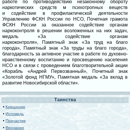
работе по
противодействию незаконному обороту
наркотических средств м психотропных веществ
и содействие в профилактической деятельности
Управлению ФСКН России по НСО,
Почетная грамота
ФСКН России
за оказанное содействие органам
наркоконтроля в
решении возложенных на них задач,
м
едаль «За содействие органам
наркоконтроля»,
Памятный знак «За труд на благо
города»,
Памятный знак «За труды на благо города»,
б
лагодарность
за активное участие в работе по духовно-
нравственному воспитанию и
просвещению населения
НСО и в связи с проведением благотворительной акции
«Корабль «Андрей Первозванный»,
Почетный знак
«Золотой фонд НГМУ»,
Памятная медаль «За вклад в
развитие Новосибирской области».
Таинства
•
Крещение
•
Исповедь
•
Причастие
•
Венчание