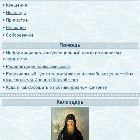
•
Крещение
•
Исповедь
•
Причастие
•
Венчание
•
Соборование
Помощь
•
Информационно-консультационный центр по вопросам
сектантства
•
Реабилитация наркозависимых
•
Епархиальный Центр защиты жизни и семейных ценностей во
имя святителя Иоанна Шанхайского
•
Куда и как сообщать о противоправном контенте
Календарь