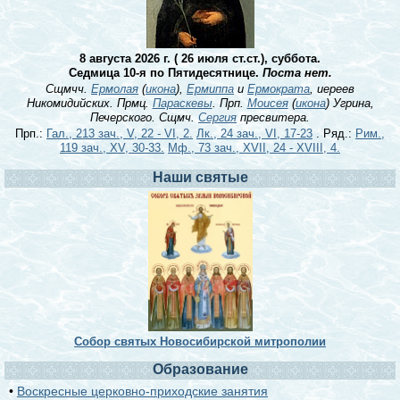
8 августа 2026 г. ( 26 июля ст.ст.), суббота.
Седмица 10-я по Пятидесятнице.
Поста нет.
Сщмчч.
Ермолая
(
икона
),
Ермиппа
и
Ермократа
, иереев
Никомидийских. Прмц.
Параскевы
. Прп.
Моисея
(
икона
) Угрина,
Печерского. Сщмч.
Сергия
пресвитера.
Прп.:
Гал., 213 зач., V, 22 - VI, 2.
Лк., 24 зач., VI, 17-23
. Ряд.:
Рим.,
119 зач., XV, 30-33.
Мф., 73 зач., XVII, 24 - XVIII, 4.
Наши святые
Собор святых Новосибирской митрополии
Образование
•
Воскресные церковно-приходские занятия