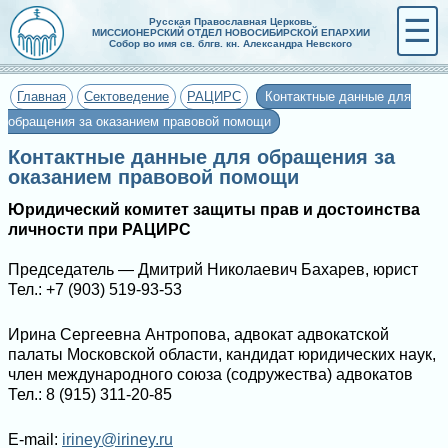
☰
Русская Православная Церковь
МИССИОНЕРСКИЙ ОТДЕЛ НОВОСИБИРСКОЙ ЕПАРХИИ
Собор во имя св. блгв. кн. Александра Невского
Главная
Сектоведение
РАЦИРС
Контактные данные для
обращения за оказанием правовой помощи
Контактные данные для обращения за
оказанием правовой помощи
Юридический комитет защиты прав и достоинства
личности при РАЦИРС
Председатель — Дмитрий Николаевич Бахарев, юрист
Тел.: +7 (903) 519-93-53
Ирина Сергеевна Антропова, адвокат адвокатской
палаты Московской области, кандидат юридических наук,
член международного союза (содружества) адвокатов
Тел.: 8 (915) 311-20-85
E-mail:
iriney@iriney.ru