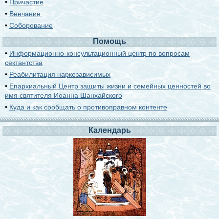
•
Причастие
•
Венчание
•
Соборование
Помощь
•
Информационно-консультационный центр по вопросам
сектантства
•
Реабилитация наркозависимых
•
Епархиальный Центр защиты жизни и семейных ценностей во
имя святителя Иоанна Шанхайского
•
Куда и как сообщать о противоправном контенте
Календарь