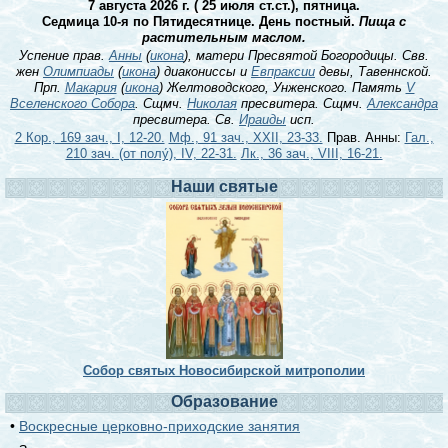
7 августа 2026 г. ( 25 июля ст.ст.), пятница.
Седмица 10-я по Пятидесятнице. День постный.
Пища с
растительным маслом.
Успение прав.
Анны
(
икона
), матери Пресвятой Богородицы. Свв.
жен
Олимпиады
(
икона
) диакониссы и
Евпраксии
девы, Тавеннской.
Прп.
Макария
(
икона
) Желтоводского, Унженского. Память
V
Вселенского Собора
. Сщмч.
Николая
пресвитера. Сщмч.
Александра
пресвитера. Св.
Ираиды
исп.
2 Кор., 169 зач., I, 12-20.
Мф., 91 зач., XXII, 23-33.
Прав. Анны:
Гал.,
210 зач. (от полу́), IV, 22-31.
Лк., 36 зач., VIII, 16-21.
Наши святые
Собор святых Новосибирской митрополии
Образование
•
Воскресные церковно-приходские занятия