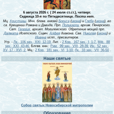
6 августа 2026 г. ( 24 июля ст.ст.), четверг.
Седмица 10-я по Пятидесятнице.
Поста нет.
Мц.
Христины
. Мчч. блгвв. князей
Бориса
(
икона
) и
Глеба
(
икона
), во
св. Крещении Романа и Давида. Прп.
Поликарпа
, архим. Печерского.
Свт.
Георгия
, архиеп. Могилевского. Обретение мощей прп.
Далмата
Исетского. Сщмч.
Алфея
диакона. Свв.
Николая
(
икона
) и
Иоанна
испп., пресвитеров.
Утр. -
Лк., 106 зач., XXI, 12-19.
Лит. -
2 Кор., 167 зач., I, 1-7.
Мф., 88
зач., XXI, 43-46.
Блгвв. кнн.:
Рим., 99 зач., VIII, 28-39.
Ин., 52 зач.,
XV, 17 - XVI, 2.
Мц.:
2 Кор., 181 зач., VI, 1-10.
Лк., 33 зач., VII, 36-50
.
Наши святые
Собор святых Новосибирской митрополии
Образование