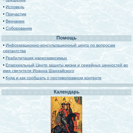
•
Исповедь
•
Причастие
•
Венчание
•
Соборование
Помощь
•
Информационно-консультационный центр по вопросам
сектантства
•
Реабилитация наркозависимых
•
Епархиальный Центр защиты жизни и семейных ценностей во
имя святителя Иоанна Шанхайского
•
Куда и как сообщать о противоправном контенте
Календарь