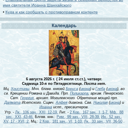
имя святителя Иоанна Шанхайского
•
Куда и как сообщать о противоправном контенте
Календарь
6 августа 2026 г. ( 24 июля ст.ст.), четверг.
Седмица 10-я по Пятидесятнице.
Поста нет.
Мц.
Христины
. Мчч. блгвв. князей
Бориса
(
икона
) и
Глеба
(
икона
), во
св. Крещении Романа и Давида. Прп.
Поликарпа
, архим. Печерского.
Свт.
Георгия
, архиеп. Могилевского. Обретение мощей прп.
Далмата
Исетского. Сщмч.
Алфея
диакона. Свв.
Николая
(
икона
) и
Иоанна
испп., пресвитеров.
Утр. -
Лк., 106 зач., XXI, 12-19.
Лит. -
2 Кор., 167 зач., I, 1-7.
Мф., 88
зач., XXI, 43-46.
Блгвв. кнн.:
Рим., 99 зач., VIII, 28-39.
Ин., 52 зач.,
XV, 17 - XVI, 2.
Мц.:
2 Кор., 181 зач., VI, 1-10.
Лк., 33 зач., VII, 36-50
.