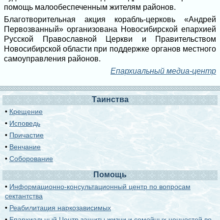
помощь малообеспеченным жителям районов.
Благотворительная акция корабль-церковь «Андрей
Первозванный» организована Новосибирской епархией
Русской Православной Церкви и Правительством
Новосибирской области при поддержке органов местного
самоуправления районов.
Епархиальный медиа-центр
Таинства
•
Крещение
•
Исповедь
•
Причастие
•
Венчание
•
Соборование
Помощь
•
Информационно-консультационный центр по вопросам
сектантства
•
Реабилитация наркозависимых
•
Епархиальный Центр защиты жизни и семейных ценностей во