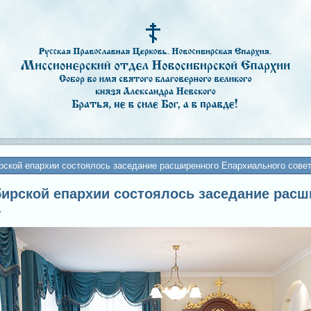
рской епархии состоялось заседание расширенного Епархиального сове
ибирской епархии состоялось заседание рас
а