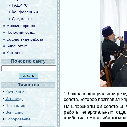
●
РАЦИРС
●
Конференции
●
Документы
●
Миссионерство
●
Паломничества
●
Социальная работа
●
Библиотека
●
Контакты
Поиск по сайту
Таинства
•
Крещение
19 июля в официальной рези
•
Исповедь
совета, которое возглавил 
•
Причастие
На Епархиальном совете был
работы епархиальных отде
•
Венчание
прибытия в Новосибирск мощ
•
Соборование