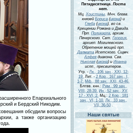
Пятидесятнице.
Поста
нет.
Мц.
Христины
. Мчч. блгвв.
князей
Бориса
(
икона
) и
Глеба
(
икона
), во св.
Крещении Романа и Давида.
Прп.
Поликарпа
, архим.
Печерского. Свт.
Георгия
,
архиеп. Могилевского.
Обретение мощей прп.
Далмата
Исетского. Сщмч.
Алфея
диакона. Свв.
Николая
(
икона
) и
Иоанна
испп., пресвитеров.
Утр. -
Лк., 106 зач., XXI, 12-
19.
Лит. -
2 Кор., 167 зач., I,
1-7.
Мф., 88 зач., XXI, 43-46.
Блгвв. кнн.:
Рим., 99 зач.,
VIII, 28-39.
Ин., 52 зач., XV,
17 - XVI, 2.
Мц.:
2 Кор., 181
 расширенного Епархиального
зач., VI, 1-10.
Лк., 33 зач.,
рский и Бердский Никодим.
VII, 36-50
.
 совещания обсудили вопросы
Наши святые
рхии, а также организацию
ода.