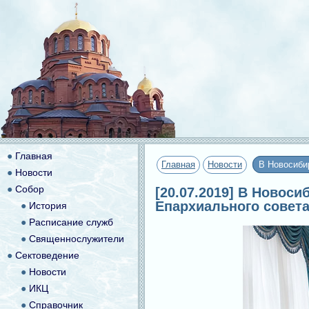
●
Главная
Главная
Новости
В Новосиби
●
Новости
●
Собор
[20.07.2019] В Новос
Епархиального совет
●
История
●
Расписание служб
●
Священнослужители
●
Сектоведение
●
Новости
●
ИКЦ
●
Справочник