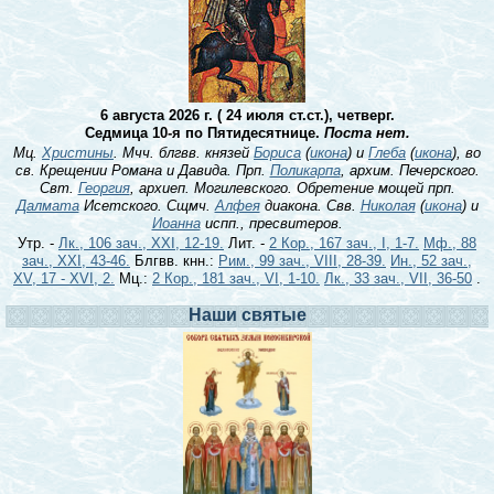
6 августа 2026 г. ( 24 июля ст.ст.), четверг.
Седмица 10-я по Пятидесятнице.
Поста нет.
Мц.
Христины
. Мчч. блгвв. князей
Бориса
(
икона
) и
Глеба
(
икона
), во
св. Крещении Романа и Давида. Прп.
Поликарпа
, архим. Печерского.
Свт.
Георгия
, архиеп. Могилевского. Обретение мощей прп.
Далмата
Исетского. Сщмч.
Алфея
диакона. Свв.
Николая
(
икона
) и
Иоанна
испп., пресвитеров.
Утр. -
Лк., 106 зач., XXI, 12-19.
Лит. -
2 Кор., 167 зач., I, 1-7.
Мф., 88
зач., XXI, 43-46.
Блгвв. кнн.:
Рим., 99 зач., VIII, 28-39.
Ин., 52 зач.,
XV, 17 - XVI, 2.
Мц.:
2 Кор., 181 зач., VI, 1-10.
Лк., 33 зач., VII, 36-50
.
Наши святые