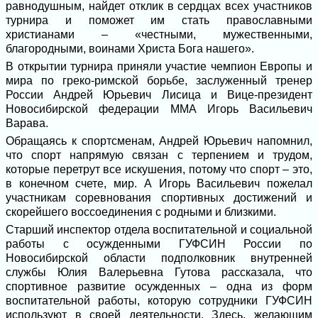
равнодушным, найдет отклик в сердцах всех участников
турнира и поможет им стать православными
христианами – «честными, мужественными,
благородными, воинами Христа Бога нашего».
В открытии турнира приняли участие чемпион Европы и
мира по греко-римской борьбе, заслуженный тренер
России Андрей Юрьевич Лисица и Вице-президент
Новосибирской федерации ММА Игорь Васильевич
Варава.
Обращаясь к спортсменам, Андрей Юрьевич напомнил,
что спорт напрямую связан с терпением и трудом,
которые перетрут все искушения, потому что спорт – это,
в конечном счете, мир. А Игорь Васильевич пожелал
участникам соревнования спортивных достижений и
скорейшего воссоединения с родными и близкими.
Старший инспектор отдела воспитательной и социальной
работы с осужденными ГУФСИН России по
Новосибирской области подполковник внутренней
службы Юлия Валерьевна Гутова рассказала, что
спортивное развитие осужденных – одна из форм
воспитательной работы, которую сотрудники ГУФСИН
используют в своей деятельности. Здесь, желающим