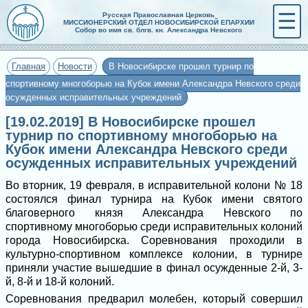
☰
Русская Православная Церковь
МИССИОНЕРСКИЙ ОТДЕЛ НОВОСИБИРСКОЙ ЕПАРХИИ
Собор во имя св. блгв. кн. Александра Невского
Главная
Новости
В Новосибирске прошел турнир по
спортивному многоборью на Кубок имени Александра Невского среди
осужденных исправительных учреждений
[19.02.2019] В Новосибирске прошел
турнир по спортивному многоборью на
Кубок имени Александра Невского среди
осужденных исправительных учреждений
Во вторник, 19 февраля, в исправительной колони № 18
состоялся финал турнира на Кубок имени святого
благоверного князя Александра Невского по
спортивному многоборью среди исправительных колоний
города Новосибирска. Соревнования проходили в
культурно-спортивном комплексе колонии, в турнире
приняли участие вышедшие в финал осужденные 2-й, 3-
й, 8-й и 18-й колоний.
Соревнования предварил молебен, который совершил