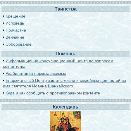
Таинства
•
Крещение
•
Исповедь
•
Причастие
•
Венчание
•
Соборование
Помощь
•
Информационно-консультационный центр по вопросам
сектантства
•
Реабилитация наркозависимых
•
Епархиальный Центр защиты жизни и семейных ценностей во
имя святителя Иоанна Шанхайского
•
Куда и как сообщать о противоправном контенте
Календарь