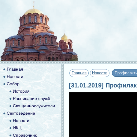
●
Главная
Главная
Новости
Профилакти
●
Новости
●
Собор
[31.01.2019] Профила
●
История
●
Расписание служб
●
Священнослужители
●
Сектоведение
●
Новости
●
ИКЦ
●
Справочник