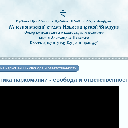
ка наркомании - свобода и ответственность
ктика наркомании - свобода и ответственнос