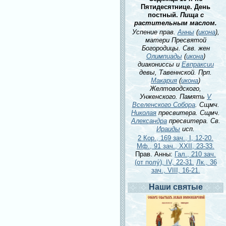
Пятидесятнице. День
постный.
Пища с
растительным маслом.
Успение прав.
Анны
(
икона
),
матери Пресвятой
Богородицы. Свв. жен
Олимпиады
(
икона
)
диакониссы и
Евпраксии
девы, Тавеннской. Прп.
Макария
(
икона
)
Желтоводского,
Унженского. Память
V
Вселенского Собора
. Сщмч.
Николая
пресвитера. Сщмч.
Александра
пресвитера. Св.
Ираиды
исп.
2 Кор., 169 зач., I, 12-20.
Мф., 91 зач., XXII, 23-33.
Прав. Анны:
Гал., 210 зач.
(от полу́), IV, 22-31.
Лк., 36
зач., VIII, 16-21.
Наши святые