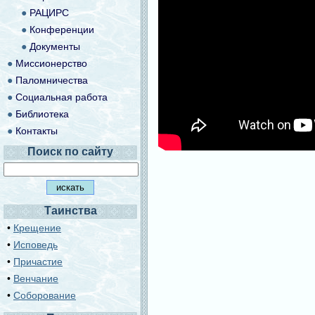
●
РАЦИРС
●
Конференции
●
Документы
●
Миссионерство
●
Паломничества
●
Социальная работа
●
Библиотека
●
Контакты
Поиск по сайту
Таинства
•
Крещение
•
Исповедь
•
Причастие
•
Венчание
•
Соборование