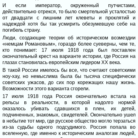
И если император, окруженный путчистами,
действительно отрекся, то было смертельной усталостью
от двадцати с лишним лет клеветы и проклятий и
надеждой хотя бы так усмирить обезумевшую себе на
погибель страну.
Люди, создающие теории об историческом возмездии
«немцам Романовым», гораздо более суеверны, чем те,
кто понимает: 17 июля 1918 года был поставлен
окончательный крест на варианте истории, где Россия на
глазах становилась европейским лидером ХХ века.
В такой России имелось бы все, что считают советскими
ноу-хау, но немыслима была бы тысяча специфически
советских ужасов, до сих пор корежащих нашу жизнь.
Возможности этого варианта сгорели.
17 июля 1918 года Россия окончательно встала на
рельсы в реальности, в которой надолго нормой
оказалось убивать сдавшихся в плен, их детей,
подчиненных, знакомых, свидетелей. Окончательно ушел
в небытие тот мир, где русское общество могло терзаться
из-за судьбы одного подсудимого. Россия попала во
вселенную, где именно к историческим аналогам людей,