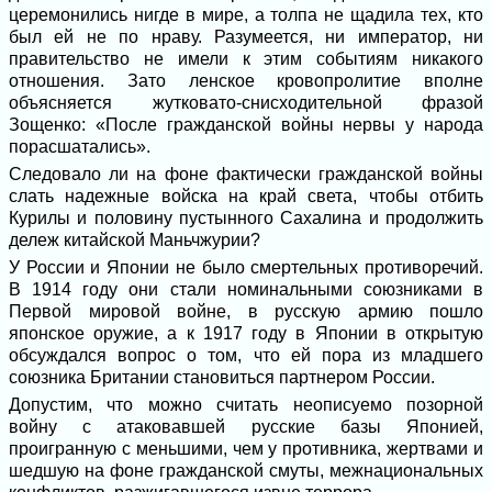
церемонились нигде в мире, а толпа не щадила тех, кто
был ей не по нраву. Разумеется, ни император, ни
правительство не имели к этим событиям никакого
отношения. Зато ленское кровопролитие вполне
объясняется жутковато-снисходительной фразой
Зощенко: «После гражданской войны нервы у народа
порасшатались».
Следовало ли на фоне фактически гражданской войны
слать надежные войска на край света, чтобы отбить
Курилы и половину пустынного Сахалина и продолжить
дележ китайской Маньчжурии?
У России и Японии не было смертельных противоречий.
В 1914 году они стали номинальными союзниками в
Первой мировой войне, в русскую армию пошло
японское оружие, а к 1917 году в Японии в открытую
обсуждался вопрос о том, что ей пора из младшего
союзника Британии становиться партнером России.
Допустим, что можно считать неописуемо позорной
войну с атаковавшей русские базы Японией,
проигранную с меньшими, чем у противника, жертвами и
шедшую на фоне гражданской смуты, межнациональных