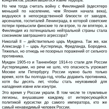
конфликтов, разжигавшегося извне террора.
Но чем тогда считать войну с Финляндией (вдесятеро
меньшей по населению, чем Япония начала века),
ведшуюся в непосредственной близости от заводов,
арсеналов, госпиталей Ленинграда, в которой советские
потери превысили финские то ли втрое, то ли впятеро, а
Финляндия из потенциально нейтральной страны стала
союзником завтрашнего агрессора?
Николай II – действительно царь Мукдена. Так же, как
Александр I – царь Аустерлица, Фридланда, Бородина.
Тяжелых, но отнюдь не позорных поражений от сильного
противника.
Мукден 1905-го и Танненберг 1914-го стали для России
Аустерлицами, но речи не шло, что опасность угрожает
Москве или Петербургу. России нужно было только
время, хотя бы полгода-год, чтобы додавить противника,
хотя бы десять лет, чтобы стать неуязвимой для
нападения извне или изнутри.
Это время у России украли. В том числе те глумливые
легионы, внушавшие каждому, от интересующейся
политикой курсистки до самого императора, кто же
самый ненавидимый человек России.