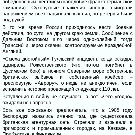
победоносным шествием (наподобие франко-германской
кампании). Сухопутные сражения японцы выиграли
напряжением всех национальных сил, но резервы были
под рукой.
В то же время России приходилось вести боевые
действия, по сути, на другом краю земли. Сообщение с
Дальним Востоком шло через одноколейный тогда
Транссиб и через океаны, контролируемые враждебной
Англией.
«Смеха достойный» Гулльский инцидент, когда эскадра
адмирала Рожественского (что потом погибнет в
Цусимском бою) в ночном Северном море обстреляла
британских рыбаков и собственный крейсер –
пресловутую «Аврору», отнюдь не анекдотичен, если
вспомнить историю провокаций следующих 110 лет.
Вступления в войну не случилось, а вот «чего угодно»
ожидали не напрасно.
Есть все основания предполагать, что в 1905 году
беспорядки начались именно там, где существовала
британская агентурная сеть. Стреляли и взрывали в
приморских и промышленных городах, на Кавказе, в
Прибалтике, в Финляндии.