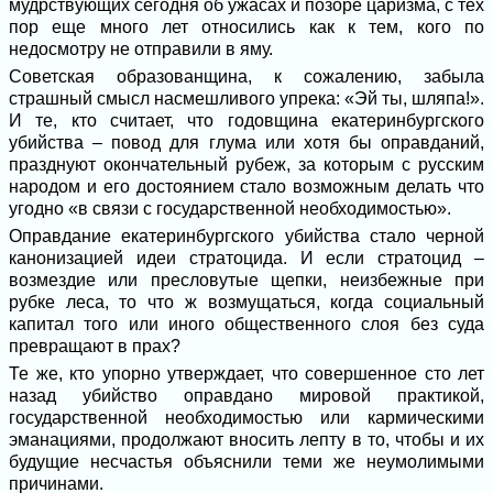
мудрствующих сегодня об ужасах и позоре царизма, с тех
пор еще много лет относились как к тем, кого по
недосмотру не отправили в яму.
Советская образованщина, к сожалению, забыла
страшный смысл насмешливого упрека: «Эй ты, шляпа!».
И те, кто считает, что годовщина екатеринбургского
убийства – повод для глума или хотя бы оправданий,
празднуют окончательный рубеж, за которым с русским
народом и его достоянием стало возможным делать что
угодно «в связи с государственной необходимостью».
Оправдание екатеринбургского убийства стало черной
канонизацией идеи стратоцида. И если стратоцид –
возмездие или пресловутые щепки, неизбежные при
рубке леса, то что ж возмущаться, когда социальный
капитал того или иного общественного слоя без суда
превращают в прах?
Те же, кто упорно утверждает, что совершенное сто лет
назад убийство оправдано мировой практикой,
государственной необходимостью или кармическими
эманациями, продолжают вносить лепту в то, чтобы и их
будущие несчастья объяснили теми же неумолимыми
причинами.