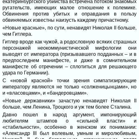
екатеринбургского убийства встречена потоком знакомых
ругательств, имеющих малое отношение к полемике.
Обвинения против убитых и оправдания в пользу
обвиняемых известны наизусть каждому причастному.
«Новые красные», по сути, ненавидят Николая II больше,
чем Гитлера.
Гитлер вроде как чужой, а родословную всяких страшных
персонажей неокоммунистической мифологии они
выводят от императора (призывавшего подданных – и в
предпоследнем манифесте, и даже в сомнительном
манифесте об отречении – сплотиться для решающего
удара по Германии).
С «новой красной» точки зрения симпатизирующие
императору являются не только «солженицынцами», но
и «власовцами», и «бандеровцами».
«Новые державники» зачастую ненавидят Николая II
больше, чем Ленина, Троцкого и уж тем более Сталина.
Давно пошел в народ аргумент, импонирующий
любителям штампов о «сильной власти» и
«стабильности», особенно в женском их понимании:
«Александр III был волевым, умным и миролюбивым,