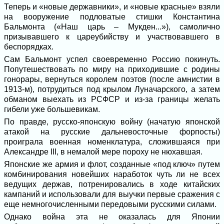
Теперь и «новые державники», и «новые красные» взяли
на вооружение подловатые стишки Константина
Бальмонта («Наш царь – Мукден...»), самолично
призывавшего к цареубийству и участвовавшего в
беспорядках.
Сам Бальмонт успел своевременно Россию покинуть.
Попутешествовать по миру на приходившие с родины
гонорары, вернуться королем поэтов (после амнистии в
1913-м), потрудиться под крылом Луначарского, а затем
обманом выехать из РСФСР и из-за границы желать
гибели уже большевикам.
По правде, русско-японскую войну (начатую японской
атакой на русские дальневосточные форпосты)
проиграла военная номенклатура, сложившаяся при
Александре III, в немалой мере пороху не нюхавшая.
Японские же армия и флот, созданные «под ключ» путем
комбинирования новейших наработок чуть ли не всех
ведущих держав, потренировались в ходе китайских
кампаний и использовали для выучки первые сражения с
еще немногочисленными передовыми русскими силами.
Однако война эта не оказалась для Японии