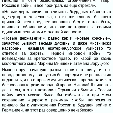
Николай II был безвольным, ограниченным, вверг
Россию в войны и все проиграл, да еще отрекся».
«Новые державники» не считают абсурдным обвинять в
«дезертирстве» человека, по их же словам, бывшего
причиной всех предшествовавших бед и, стало быть,
внявшего обвинениям, что они повторяют за своими
единомышленниками столетней давности.
«Новые державники», равно как и «новые красные»,
зачастую бывают весьма духовны и даже мистически
настроены, называя екатеринбургское убийство то
ответом за жертвы Первой мировой войны, то
возмездием за крепостное право, то карой за казнь
малолетнего сына Марины Мнишек и атамана Заруцкого.
Императору зачастую разом ставят в вину и по-
новодержавному – допустил беспорядки и не решился их
подавлять, и по-старокоммунистически – пролил какие-то
баснословные реки народной крови. Николай II виноват-
де в том, что он позволил Германии объявить России
войну, чего можно было бы избежать, и при этом
сохранение «царского режима» якобы непременно
привело бы к уничтожению России в будущей войне с
Германией, на этот раз совершенно неизбежной.