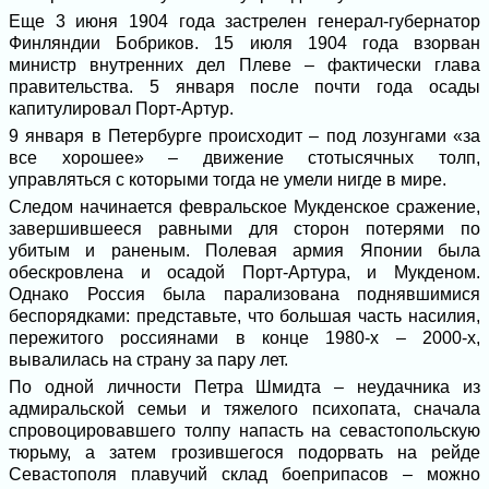
Еще 3 июня 1904 года застрелен генерал-губернатор
Финляндии Бобриков. 15 июля 1904 года взорван
министр внутренних дел Плеве – фактически глава
правительства. 5 января после почти года осады
капитулировал Порт-Артур.
9 января в Петербурге происходит – под лозунгами «за
все хорошее» – движение стотысячных толп,
управляться с которыми тогда не умели нигде в мире.
Следом начинается февральское Мукденское сражение,
завершившееся равными для сторон потерями по
убитым и раненым. Полевая армия Японии была
обескровлена и осадой Порт-Артура, и Мукденом.
Однако Россия была парализована поднявшимися
беспорядками: представьте, что большая часть насилия,
пережитого россиянами в конце 1980-х – 2000-х,
вывалилась на страну за пару лет.
По одной личности Петра Шмидта – неудачника из
адмиральской семьи и тяжелого психопата, сначала
спровоцировавшего толпу напасть на севастопольскую
тюрьму, а затем грозившегося подорвать на рейде
Севастополя плавучий склад боеприпасов – можно