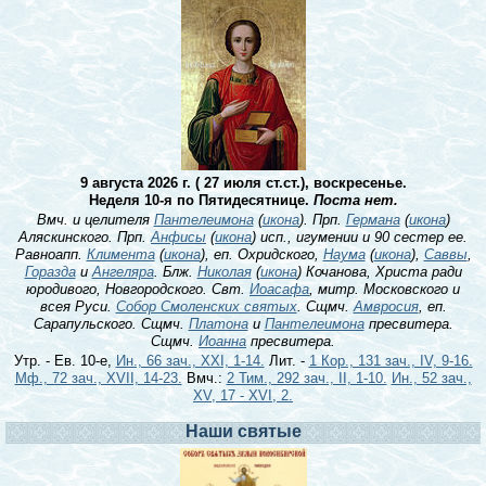
9 августа 2026 г. ( 27 июля ст.ст.), воскресенье.
Неделя 10-я по Пятидесятнице.
Поста нет.
Вмч. и целителя
Пантелеимона
(
икона
). Прп.
Германа
(
икона
)
Аляскинского. Прп.
Анфисы
(
икона
) исп., игумении и 90 сестер ее.
Равноапп.
Климента
(
икона
), еп. Охридского,
Наума
(
икона
),
Саввы
,
Горазда
и
Ангеляра
. Блж.
Николая
(
икона
) Кочанова, Христа ради
юродивого, Новгородского. Свт.
Иоасафа
, митр. Московского и
всея Руси.
Собор Смоленских святых
. Сщмч.
Амвросия
, еп.
Сарапульского. Сщмч.
Платона
и
Пантелеимона
пресвитера.
Сщмч.
Иоанна
пресвитера.
Утр. - Ев. 10-е,
Ин., 66 зач., XXI, 1-14.
Лит. -
1 Кор., 131 зач., IV, 9-16.
Мф., 72 зач., XVII, 14-23.
Вмч.:
2 Тим., 292 зач., II, 1-10.
Ин., 52 зач.,
XV, 17 - XVI, 2.
Наши святые