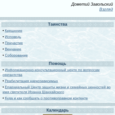
Дометий Завольский
Взгляд
Таинства
•
Крещение
•
Исповедь
•
Причастие
•
Венчание
•
Соборование
Помощь
•
Информационно-консультационный центр по вопросам
сектантства
•
Реабилитация наркозависимых
•
Епархиальный Центр защиты жизни и семейных ценностей во
имя святителя Иоанна Шанхайского
•
Куда и как сообщать о противоправном контенте
Календарь