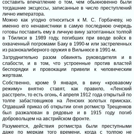
составить впечатление о том, чем обыкновенно были
тогдашние эксцессы, записанные в число преступлений
лично императора.
Можно как угодно относиться к М. С. Горбачеву, но
именно его ненавистники в самую последнюю очередь
готовы поставить ему в личную вину затоптанных толпой
в Тбилиси в 1989 году, погибших при вводе войск в
охваченный погромами Баку в 1990-м или застреленных
из разнокалиберного оружия в Вильнюсе в 1991-м.
Затруднительно разом обвинять руководителя и в
слабости, и в том, что устроенные против властей
беспорядки и провокации привели к человеческим
жертвам.
Собственно, кроме 9 января, в вину «кровавому
режиму» внятно ставят, как правило, «Ленский
расстрел», то есть огонь, 4 апреля 1912 года открытый по
толпе забастовщиков на Ленских золотых приисках.
Отдавший приказ об открытии огня ротмистр Трещенков
был разжалован в рядовые и в 1915 году погиб
добровольцем на австрийском фронте.
Разумеется, действия ротмистра были преступными
даже по меркам того времени, когда с толпою не