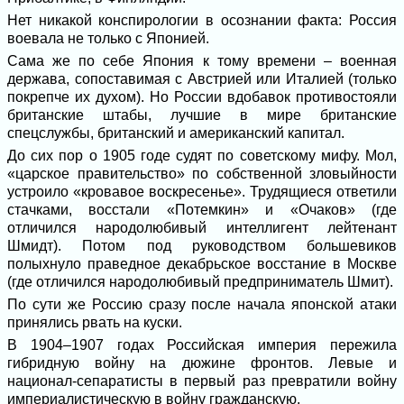
Нет никакой конспирологии в осознании факта: Россия
воевала не только с Японией.
Сама же по себе Япония к тому времени – военная
держава, сопоставимая с Австрией или Италией (только
покрепче их духом). Но России вдобавок противостояли
британские штабы, лучшие в мире британские
спецслужбы, британский и американский капитал.
До сих пор о 1905 годе судят по советскому мифу. Мол,
«царское правительство» по собственной зловыйности
устроило «кровавое воскресенье». Трудящиеся ответили
стачками, восстали «Потемкин» и «Очаков» (где
отличился народолюбивый интеллигент лейтенант
Шмидт). Потом под руководством большевиков
полыхнуло праведное декабрьское восстание в Москве
(где отличился народолюбивый предприниматель Шмит).
По сути же Россию сразу после начала японской атаки
принялись рвать на куски.
В 1904–1907 годах Российская империя пережила
гибридную войну на дюжине фронтов. Левые и
национал-сепаратисты в первый раз превратили войну
империалистическую в войну гражданскую.