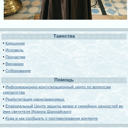
Таинства
•
Крещение
•
Исповедь
•
Причастие
•
Венчание
•
Соборование
Помощь
•
Информационно-консультационный центр по вопросам
сектантства
•
Реабилитация наркозависимых
•
Епархиальный Центр защиты жизни и семейных ценностей во
имя святителя Иоанна Шанхайского
•
Куда и как сообщать о противоправном контенте