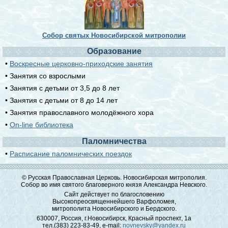
Собор святых Новосибирской митрополии
Образование
•
Воскресные церковно-приходские занятия
• Занятия со взрослыми
• Занятия с детьми от 3,5 до 8 лет
• Занятия с детьми от 8 до 14 лет
• Занятия православного молодёжного хора
•
On-line библиотека
Паломничества
•
Расписание паломнических поездок
© Русская Православная Церковь. Новосибирская митрополия.
Собор во имя святого благоверного князя Александра Невского.
Сайт действует по благословению
Высокопреосвященнейшего Варфоломея,
митрополита Новосибирского и Бердского.
630007, Россия, г.Новосибирск, Красный проспект, 1а
тел.(383) 223-83-49, e-mail:
novnevsky@yandex.ru