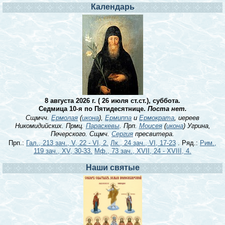
Календарь
8 августа 2026 г. ( 26 июля ст.ст.), суббота.
Седмица 10-я по Пятидесятнице.
Поста нет.
Сщмчч.
Ермолая
(
икона
),
Ермиппа
и
Ермократа
, иереев
Никомидийских. Прмц.
Параскевы
. Прп.
Моисея
(
икона
) Угрина,
Печерского. Сщмч.
Сергия
пресвитера.
Прп.:
Гал., 213 зач., V, 22 - VI, 2.
Лк., 24 зач., VI, 17-23
. Ряд.:
Рим.,
119 зач., XV, 30-33.
Мф., 73 зач., XVII, 24 - XVIII, 4.
Наши святые