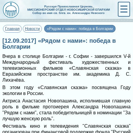
☰
Русская Православная Церковь
МИССИОНЕРСКИЙ ОТДЕЛ НОВОСИБИРСКОЙ ЕПАРХИИ
Собор во имя св. блгв. кн. Александра Невского
Главная
Новости
«Рядом с нами»: победа в Болгарии
[12.09.2017] «Рядом с нами»: победа в
Болгарии
Вчера в столице Болгарии - г. Софии - завершился V-й
Международный фестиваль художественных и
телевизионных фильмов «Славянская сказка» в
Евразийском пространстве им. академика Д. С.
Лихачёва.
В этом году «Славянская сказка» посвящена Году
экологии в России.
Актриса Анастасия Новопашина, исполнившая главную
роль в фильме протоиерея Александра Новопашина
"Рядом с нами", стала победительницей в номинации "За
лучшую женскую роль".
Фестиваль кино и телевидения "Славянская сказка"
организован при финансовой поддержке фонда "Русский