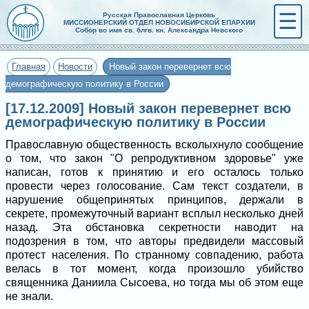
☰
Русская Православная Церковь
МИССИОНЕРСКИЙ ОТДЕЛ НОВОСИБИРСКОЙ ЕПАРХИИ
Собор во имя св. блгв. кн. Александра Невского
Главная
Новости
Новый закон перевернет всю
демографическую политику в России
[17.12.2009] Новый закон перевернет всю
демографическую политику в России
Православную общественность всколыхнуло сообщение
о том, что закон "О репродуктивном здоровье" уже
написан, готов к принятию и его осталось только
провести через голосование. Сам текст создатели, в
нарушение общепринятых принципов, держали в
секрете, промежуточный вариант всплыл несколько дней
назад. Эта обстановка секретности наводит на
подозрения в том, что авторы предвидели массовый
протест населения. По странному совпадению, работа
велась в тот момент, когда произошло убийство
священника Даниила Сысоева, но тогда мы об этом еще
не знали.