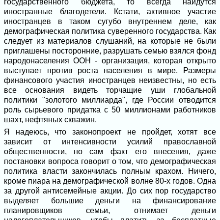
государственного бюджета, то всегда найдутся
иностранные благодетели. Кстати, активное участие
иностранцев в таком сугубо внутреннем деле, как
демографическая политика суверенного государства. Как
следует из материалов слушаний, на которые не были
приглашены посторонние, разрушать семью взялся фонд
народонаселения ООН - организация, которая открыто
выступает против роста населения в мире. Размеры
финансового участия иностранцев неизвестны, но есть
все основания видеть торчащие уши глобальной
политики "золотого миллиарда", где России отводится
роль сырьевого придатка с 50 миллионами работников
шахт, нефтяных скважин.
Я надеюсь, что законопроект не пройдет, хотят все
зависит от интенсивности усилий православной
общественности, но сам факт его внесения, даже
постановки вопроса говорит о том, что демографическая
политика власти закончилась полным крахом. Ничего,
кроме пиара на демографической волне 80-х годов. Одна
за другой антисемейные акции. До сих пор государство
выделяет большие деньги на финансирование
планировщиков семьи, отнимает деньги