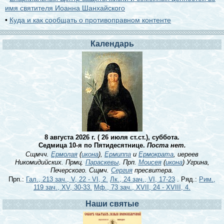
имя святителя Иоанна Шанхайского
•
Куда и как сообщать о противоправном контенте
Календарь
8 августа 2026 г. ( 26 июля ст.ст.), суббота.
Седмица 10-я по Пятидесятнице.
Поста нет.
Сщмчч.
Ермолая
(
икона
),
Ермиппа
и
Ермократа
, иереев
Никомидийских. Прмц.
Параскевы
. Прп.
Моисея
(
икона
) Угрина,
Печерского. Сщмч.
Сергия
пресвитера.
Прп.:
Гал., 213 зач., V, 22 - VI, 2.
Лк., 24 зач., VI, 17-23
. Ряд.:
Рим.,
119 зач., XV, 30-33.
Мф., 73 зач., XVII, 24 - XVIII, 4.
Наши святые