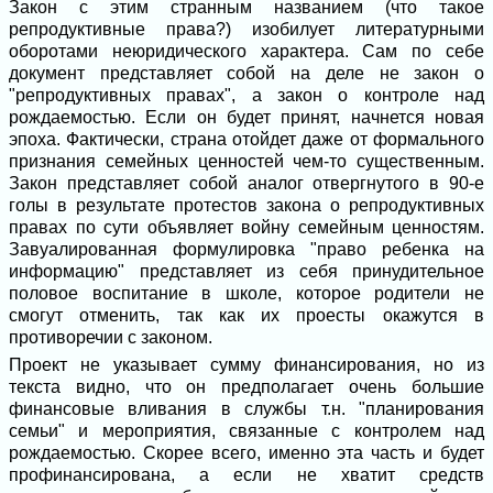
Закон с этим странным названием (что такое
репродуктивные права?) изобилует литературными
оборотами неюридического характера. Сам по себе
документ представляет собой на деле не закон о
"репродуктивных правах", а закон о контроле над
рождаемостью. Если он будет принят, начнется новая
эпоха. Фактически, страна отойдет даже от формального
признания семейных ценностей чем-то существенным.
Закон представляет собой аналог отвергнутого в 90-е
голы в результате протестов закона о репродуктивных
правах по сути объявляет войну семейным ценностям.
Завуалированная формулировка "право ребенка на
информацию" представляет из себя принудительное
половое воспитание в школе, которое родители не
смогут отменить, так как их проесты окажутся в
противоречии с законом.
Проект не указывает сумму финансирования, но из
текста видно, что он предполагает очень большие
финансовые вливания в службы т.н. "планирования
семьи" и мероприятия, связанные с контролем над
рождаемостью. Скорее всего, именно эта часть и будет
профинансирована, а если не хватит средств