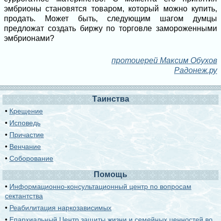
эмбрионы становятся товаром, который можно купить,
продать. Может быть, следующим шагом думцы
предложат создать биржу по торговле замороженными
эмбрионами?
протоиерей Максим Обухов
Радонеж.ру
Таинства
•
Крещение
•
Исповедь
•
Причастие
•
Венчание
•
Соборование
Помощь
•
Информационно-консультационный центр по вопросам
сектантства
•
Реабилитация наркозависимых
•
Епархиальный Центр защиты жизни и семейных ценностей во