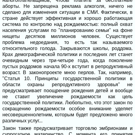
налогоплательщиков, чтобы платить за бесплатные
аборты. Не запрещена реклама алкоголя, ничего не
сделано для изменения ситуации в СМИ. Фактически, в
стране действует эффективная и хорошо работающая
система по контролю над рождаемостью: полный охват
населения услугами по "планированию семьи" на фоне
нищеты десятков миллионов человек. Существует
проблема недоедания, то есть так называемого
относительного голода. Закрываются школы, роддома.
Крах демографической политики и последних лет станет
очевидным через три-четыре года, когда поколение
пустых роддомов начала 90-х вступит в репродуктивный
возраст. В законопроекте мноо перлов. Так, например,
"Статья 10. Принципы государственной политики в
области охраны репродуктивного здоровья" не
предусматривает поощрение рождения детей и вообще
не ставит увеличение рождаемости как цель
государственной политики. Любопытно, что этот закон по
сокращению рождаемости особое внимание уделяет
несовершеннолетним, которым будет предложено много
различных услуг...
Закон также предусматривает торговлю эмбрионами и
суррогатное материнство. С момента его принятия