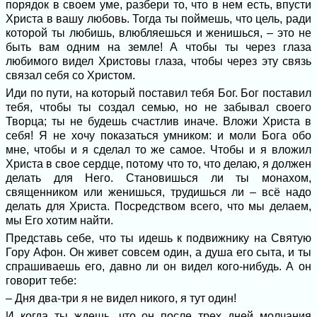
порядок в своем уме, разбери то, что в нем есть, впусти
Христа в вашу любовь. Тогда ты поймешь, что цель, ради
которой ты любишь, влюбляешься и женишься, – это не
быть вам одним на земле! А чтобы ты через глаза
любимого видел Христовы глаза, чтобы через эту связь
связал себя со Христом.
Иди по пути, на который поставил тебя Бог. Бог поставил
тебя, чтобы ты создал семью, но не забывал своего
Творца; ты не будешь счастлив иначе. Вложи Христа в
себя! Я не хочу показаться умником: и моли Бога обо
мне, чтобы и я сделал то же самое. Чтобы и я вложил
Христа в свое сердце, потому что то, что делаю, я должен
делать для Него. Становишься ли ты монахом,
священником или женишься, трудишься ли – всё надо
делать для Христа. Посредством всего, что мы делаем,
мы Его хотим найти.
Представь себе, что ты идешь к подвижнику на Святую
Гору Афон. Он живет совсем один, а душа его сыта, и ты
спрашиваешь его, давно ли он видел кого-нибудь. А он
говорит тебе:
– Дня два-три я не видел никого, я тут один!
И когда ты ждешь, что он после трех дней молчания