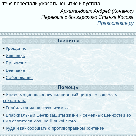
тебя перестали ужасать небытие и пустота…
Архимандрит Андрей (Конанос)
Перевела с болгарского Станка Косова
Православие.ру
Таинства
•
Крещение
•
Исповедь
•
Причастие
•
Венчание
•
Соборование
Помощь
•
Информационно-консультационный центр по вопросам
сектантства
•
Реабилитация наркозависимых
•
Епархиальный Центр защиты жизни и семейных ценностей во
имя святителя Иоанна Шанхайского
•
Куда и как сообщать о противоправном контенте