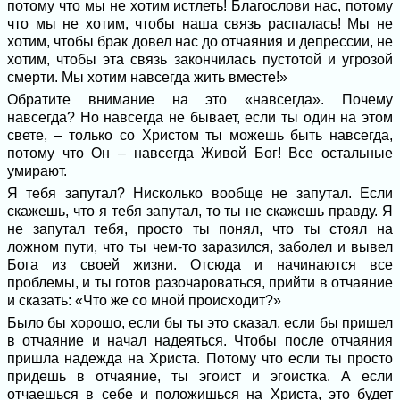
потому что мы не хотим истлеть! Благослови нас, потому
что мы не хотим, чтобы наша связь распалась! Мы не
хотим, чтобы брак довел нас до отчаяния и депрессии, не
хотим, чтобы эта связь закончилась пустотой и угрозой
смерти. Мы хотим навсегда жить вместе!»
Обратите внимание на это «навсегда». Почему
навсегда? Но навсегда не бывает, если ты один на этом
свете, – только со Христом ты можешь быть навсегда,
потому что Он – навсегда Живой Бог! Все остальные
умирают.
Я тебя запутал? Нисколько вообще не запутал. Если
скажешь, что я тебя запутал, то ты не скажешь правду. Я
не запутал тебя, просто ты понял, что ты стоял на
ложном пути, что ты чем-то заразился, заболел и вывел
Бога из своей жизни. Отсюда и начинаются все
проблемы, и ты готов разочароваться, прийти в отчаяние
и сказать: «Что же со мной происходит?»
Было бы хорошо, если бы ты это сказал, если бы пришел
в отчаяние и начал надеяться. Чтобы после отчаяния
пришла надежда на Христа. Потому что если ты просто
придешь в отчаяние, ты эгоист и эгоистка. А если
отчаешься в себе и положишься на Христа, это будет