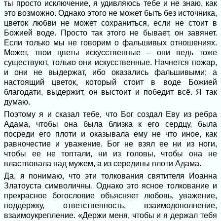
ты просто исключение, я удивляюсь тебе и не знаю, как
это возможно. Однако этого не может быть без источника,
цветок любви не может сохраниться, если не стоит в
Божией воде. Просто так этого не бывает, он завянет.
Если только мы не говорим о фальшивых отношениях.
Может, твои цветы искусственные – они ведь тоже
существуют, только они искусственные. Начнется пожар,
и они не выдержат, ибо оказались фальшивыми; а
настоящий цветок, который стоит в воде Божией
благодати, выдержит, он выстоит и победит всё. Я так
думаю.
Поэтому я и сказал тебе, что Бог создал Еву из ребра
Адама, чтобы она была близка к его сердцу, была
посреди его плоти и оказывала ему не что иное, как
равночестие и уважение. Бог не взял ее ни из ноги,
чтобы ее не топтали, ни из головы, чтобы она не
властвовала над мужем, а из середины плоти Адама.
Да, я понимаю, что эти толкования святителя Иоанна
Златоуста символичны. Однако это ясное толкование и
прекрасное богословие объясняет любовь, уважение,
поддержку, ответственность, взаимодополнение,
взаимоукрепление. «Держи меня, чтобы и я держал тебя