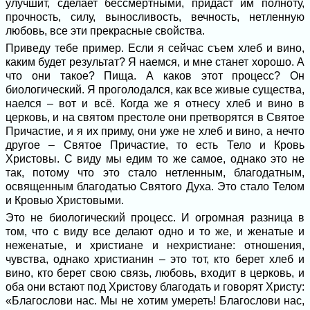
улучшит, сделает бессмертными, придаст им полноту,
прочность, силу, выносливость, вечность, нетленную
любовь, все эти прекрасные свойства.
Приведу тебе пример. Если я сейчас съем хлеб и вино,
каким будет результат? Я наемся, и мне станет хорошо. А
что они такое? Пища. А каков этот процесс? Он
биологический. Я проголодался, как все живые существа,
наелся – вот и всё. Когда же я отнесу хлеб и вино в
церковь, и на святом престоле они претворятся в Святое
Причастие, и я их приму, они уже не хлеб и вино, а нечто
другое – Святое Причастие, то есть Тело и Кровь
Христовы. С виду мы едим то же самое, однако это не
так, потому что это стало нетленным, благодатным,
освященным благодатью Святого Духа. Это стало Телом
и Кровью Христовыми.
Это не биологический процесс. И огромная разница в
том, что с виду все делают одно и то же, и женатые и
неженатые, и христиане и нехристиане: отношения,
чувства, однако христианин – это тот, кто берет хлеб и
вино, кто берет свою связь, любовь, входит в церковь, и
оба они встают под Христову благодать и говорят Христу:
«Благослови нас. Мы не хотим умереть! Благослови нас,