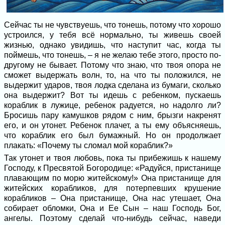
Сейчас ты не чувствуешь, что тонешь, потому что хорошо
устроился, у тебя всё нормально, ты живешь своей
жизнью, однако увидишь, что наступит час, когда ты
поймешь, что тонешь, – я не желаю тебе этого, просто по-
другому не бывает. Потому что знаю, что твоя опора не
сможет выдержать волн, то, на что ты положился, не
выдержит ударов, твоя лодка сделана из бумаги, сколько
она выдержит? Вот ты идешь с ребенком, пускаешь
кораблик в лужице, ребенок радуется, но надолго ли?
Бросишь пару камушков рядом с ним, брызги накренят
его, и он утонет. Ребенок плачет, а ты ему объясняешь,
что кораблик его был бумажный. Но он продолжает
плакать: «Почему ты сломал мой кораблик?»
Так утонет и твоя любовь, пока ты прибежишь к нашему
Господу, к Пресвятой Богородице: «Радуйся, пристанище
плавающим по морю житейскому!» Она пристанище для
житейских корабликов, для потерпевших крушение
корабликов – Она пристанище, Она нас утешает, Она
собирает обломки, Она и Ее Сын – наш Господь Бог,
ангелы. Поэтому сделай что-нибудь сейчас, наведи