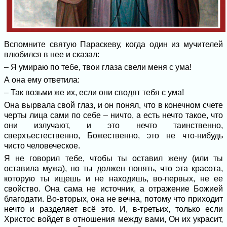
Вспомните святую Параскеву, когда один из мучителей
влюбился в нее и сказал:
– Я умираю по тебе, твои глаза свели меня с ума!
А она ему ответила:
– Так возьми же их, если они сводят тебя с ума!
Она вырвала свой глаз, и он понял, что в конечном счете
черты лица сами по себе – ничто, а есть нечто такое, что
они излучают, и это нечто таинственно,
сверхъестественно, Божественно, это не что-нибудь
чисто человеческое.
Я не говорил тебе, чтобы ты оставил жену (или ты
оставила мужа), но ты должен понять, что эта красота,
которую ты ищешь и не находишь, во-первых, не ее
свойство. Она сама не источник, а отражение Божией
благодати. Во-вторых, она не вечна, потому что приходит
нечто и разделяет всё это. И, в-третьих, только если
Христос войдет в отношения между вами, Он их украсит,