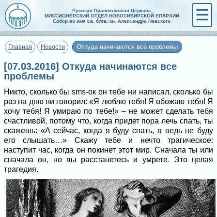
☰
Русская Православная Церковь
МИССИОНЕРСКИЙ ОТДЕЛ НОВОСИБИРСКОЙ ЕПАРХИИ
Собор во имя св. блгв. кн. Александра Невского
Главная
Новости
Откуда начинаются все проблемы
[07.03.2016] Откуда начинаются все
проблемы
Никто, сколько бы sms-ок он тебе ни написал, сколько бы
раз на дню ни говорил: «Я люблю тебя! Я обожаю тебя! Я
хочу тебя! Я умираю по тебе!» – не может сделать тебя
счастливой, потому что, когда придет пора лечь спать, ты
скажешь: «А сейчас, когда я буду спать, я ведь не буду
его слышать…» Скажу тебе и нечто трагическое:
наступит час, когда он покинет этот мир. Сначала ты или
сначала он, но вы расстанетесь и умрете. Это целая
трагедия.