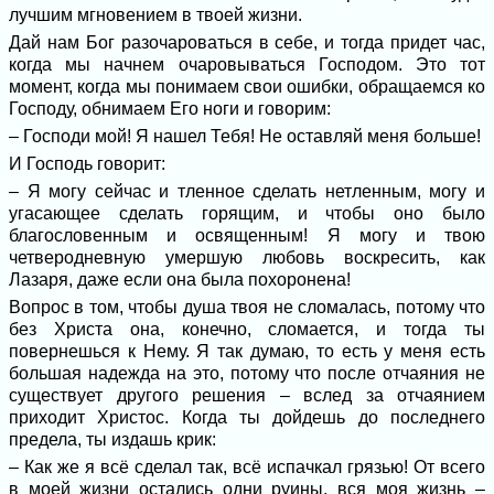
лучшим мгновением в твоей жизни.
Дай нам Бог разочароваться в себе, и тогда придет час,
когда мы начнем очаровываться Господом. Это тот
момент, когда мы понимаем свои ошибки, обращаемся ко
Господу, обнимаем Его ноги и говорим:
– Господи мой! Я нашел Тебя! Не оставляй меня больше!
И Господь говорит:
– Я могу сейчас и тленное сделать нетленным, могу и
угасающее сделать горящим, и чтобы оно было
благословенным и освященным! Я могу и твою
четверодневную умершую любовь воскресить, как
Лазаря, даже если она была похоронена!
Вопрос в том, чтобы душа твоя не сломалась, потому что
без Христа она, конечно, сломается, и тогда ты
повернешься к Нему. Я так думаю, то есть у меня есть
большая надежда на это, потому что после отчаяния не
существует другого решения – вслед за отчаянием
приходит Христос. Когда ты дойдешь до последнего
предела, ты издашь крик:
– Как же я всё сделал так, всё испачкал грязью! От всего
в моей жизни остались одни руины, вся моя жизнь –