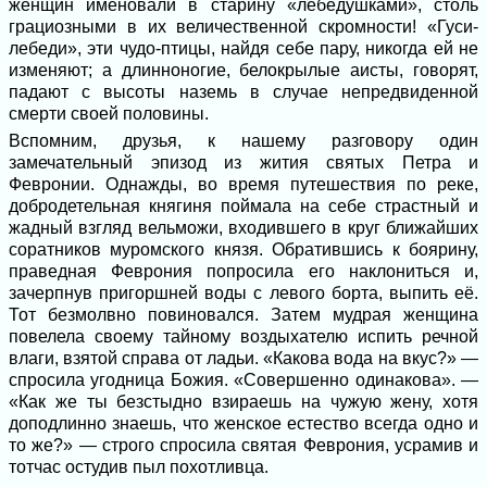
женщин именовали в старину «лебёдушками», столь
грациозными в их величественной скромности! «Гуси-
лебеди», эти чудо-птицы, найдя себе пару, никогда ей не
изменяют; а длинноногие, белокрылые аисты, говорят,
падают с высоты наземь в случае непредвиденной
смерти своей половины.
Вспомним, друзья, к нашему разговору один
замечательный эпизод из жития святых Петра и
Февронии. Однажды, во время путешествия по реке,
добродетельная княгиня поймала на себе страстный и
жадный взгляд вельможи, входившего в круг ближайших
соратников муромского князя. Обратившись к боярину,
праведная Феврония попросила его наклониться и,
зачерпнув пригоршней воды с левого борта, выпить её.
Тот безмолвно повиновался. Затем мудрая женщина
повелела своему тайному воздыхателю испить речной
влаги, взятой справа от ладьи. «Какова вода на вкус?» —
спросила угодница Божия. «Совершенно одинакова». —
«Как же ты безстыдно взираешь на чужую жену, хотя
доподлинно знаешь, что женское естество всегда одно и
то же?» — строго спросила святая Феврония, усрамив и
тотчас остудив пыл похотливца.