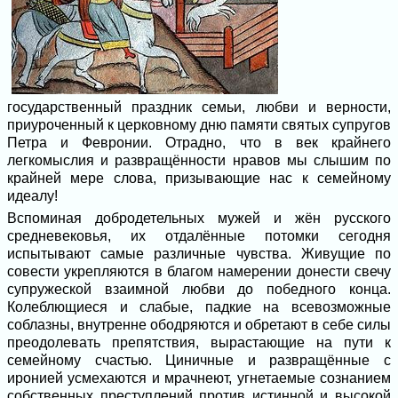
государственный праздник семьи, любви и верности,
приуроченный к церковному дню памяти святых супругов
Петра и Февронии. Отрадно, что в век крайнего
легкомыслия и развращённости нравов мы слышим по
крайней мере слова, призывающие нас к семейному
идеалу!
Вспоминая добродетельных мужей и жён русского
средневековья, их отдалённые потомки сегодня
испытывают самые различные чувства. Живущие по
совести укрепляются в благом намерении донести свечу
супружеской взаимной любви до победного конца.
Колеблющиеся и слабые, падкие на всевозможные
соблазны, внутренне ободряются и обретают в себе силы
преодолевать препятствия, вырастающие на пути к
семейному счастью. Циничные и развращённые с
иронией усмехаются и мрачнеют, угнетаемые сознанием
собственных преступлений против истинной и высокой