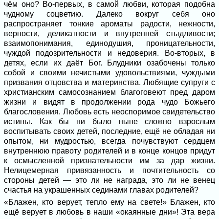
чём оно? Во-первых, в самой любви, которая подобна
чудному соцветию. Далеко вокруг себя оно
распространяет тонкие ароматы радости, нежности,
верности, деликатности и внутренней стыдливости;
взаимопонимания, единодушия, проницательности,
чуждой подозрительности и недоверия. Во-вторых, в
детях, если их даёт Бог. Блудники озабочены только
собой и своими нечистыми удовольствиями, чуждыми
призвания отцовства и материнства. Любящие супруги с
христианским самосознанием благоговеют пред даром
жизни и видят в продолжении рода чудо Божьего
благословения. Любовь есть неоспоримое свидетельство
истины. Как бы ни было ныне сложно взрослым
воспитывать своих детей, последние, ещё не обладая ни
опытом, ни мудростью, всегда почувствуют сердцем
внутреннюю правоту родителей и в конце концов придут
к осмысленной признательности им за дар жизни.
Нелицемерная привязанность и почтительность со
стороны детей — это ли не награда, это ли не венец
счастья на украшенных сединами главах родителей?
«Блажен, кто верует, тепло ему на свете!» Блажен, кто
ещё верует в любовь в наши «окаянные дни»! Эта вера