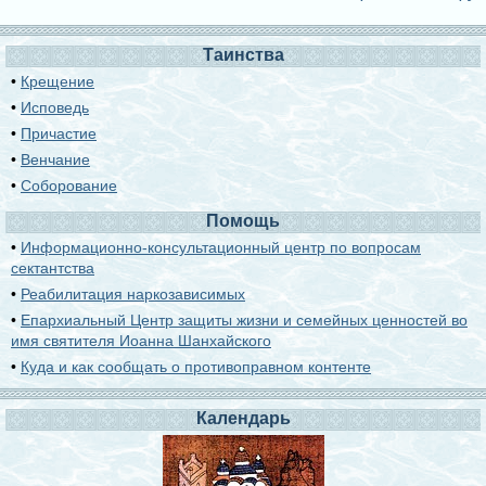
Таинства
•
Крещение
•
Исповедь
•
Причастие
•
Венчание
•
Соборование
Помощь
•
Информационно-консультационный центр по вопросам
сектантства
•
Реабилитация наркозависимых
•
Епархиальный Центр защиты жизни и семейных ценностей во
имя святителя Иоанна Шанхайского
•
Куда и как сообщать о противоправном контенте
Календарь