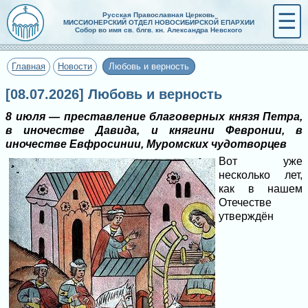
☰
Русская Православная Церковь
МИССИОНЕРСКИЙ ОТДЕЛ НОВОСИБИРСКОЙ ЕПАРХИИ
Собор во имя св. блгв. кн. Александра Невского
Главная
Новости
Любовь и верность
[08.07.2026] Любовь и верность
8 июля — преставление благоверных князя Петра,
в иночестве Давида, и княгини Февронии, в
иночестве Евфросинии, Муромских чудотворцев
Вот уже
несколько лет,
как в нашем
Отечестве
утверждён