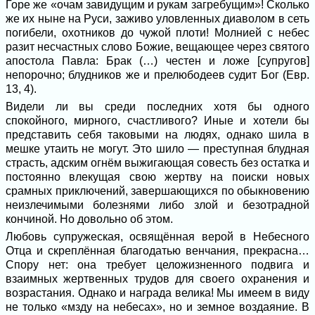
Горе же «очам завидущим и рукам загребущим»! Сколько
же их ныне на Руси, заживо уловленных диаволом в сеть
погибели, охотников до чужой плоти! Молнией с небес
разит несчастных слово Божие, вещающее через святого
апостола Павла: Брак (…) честен и ложе [супругов]
непорочно; блудников же и прелюбодеев судит Бог (Евр.
13, 4).
Видели ли вы среди последних хотя бы одного
спокойного, мирного, счастливого? Иные и хотели бы
представить себя таковыми на людях, однако шила в
мешке утаить не могут. Это шило — преступная блудная
страсть, адским огнём выжигающая совесть без остатка и
постоянно влекущая свою жертву на поиски новых
срамных приключений, завершающихся по обыкновению
неизлечимыми болезнями либо злой и безотрадной
кончиной. Но довольно об этом.
Любовь супружеская, освящённая верой в Небесного
Отца и скреплённая благодатью венчания, прекрасна…
Спору нет: она требует целожизненного подвига и
взаимных жертвенных трудов для своего охранения и
возрастания. Однако и награда велика! Мы имеем в виду
не только «мзду на небесах», но и земное воздаяние. В