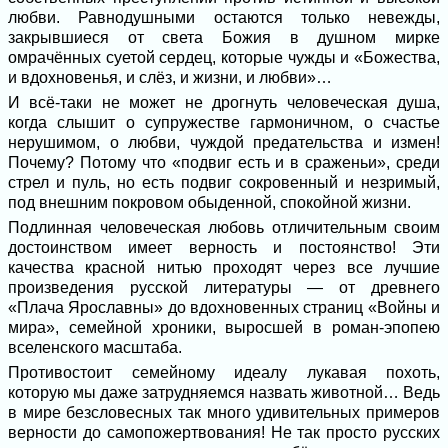
любви. Равнодушными остаются только невежды,
закрывшиеся от света Божия в душном мирке
омрачённых суетой сердец, которые чужды и «Божества,
и вдохновенья, и слёз, и жизни, и любви»…
И всё-таки не может не дрогнуть человеческая душа,
когда слышит о супружестве гармоничном, о счастье
нерушимом, о любви, чуждой предательства и измен!
Почему? Потому что «подвиг есть и в сраженьи», среди
стрел и пуль, но есть подвиг сокровенный и незримый,
под внешним покровом обыденной, спокойной жизни.
Подлинная человеческая любовь отличительным своим
достоинством имеет верность и постоянство! Эти
качества красной нитью проходят через все лучшие
произведения русской литературы — от древнего
«Плача Ярославны» до вдохновенных страниц «Войны и
мира», семейной хроники, выросшей в роман-эпопею
вселенского масштаба.
Противостоит семейному идеалу лукавая похоть,
которую мы даже затрудняемся назвать животной… Ведь
в мире безсловесных так много удивительных примеров
верности до самопожертвования! Не так просто русских