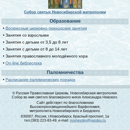
Собор святых Новосибирской митрополии
Образование
•
Воскресные церковно-приходские занятия
• Занятия со взрослыми
• Занятия с детьми от 3,5 до 8 лет
• Занятия с детьми от 8 до 14 лет
• Занятия православного молодёжного хора
•
On-line библиотека
Паломничества
•
Расписание паломнических поездок
© Русская Православная Церковь. Новосибирская митрополия.
Собор во имя святого благоверного князя Александра Невского.
Сайт действует по благословению
Высокопреосвященнейшего Варфоломея,
митрополита Новосибирского и Бердского.
630007, Россия, г.Новосибирск, Красный проспект, 1а
тел.(383) 223-83-49, e-mail:
novnevsky@yandex.ru