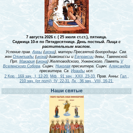
7 августа 2026 г. ( 25 июля ст.ст.), пятница.
Седмица 10-я по Пятидесятнице. День постный.
Пища с
растительным маслом.
Успение прав.
Анны
(
икона
), матери Пресвятой Богородицы. Свв.
жен
Олимпиады
(
икона
) диакониссы и
Евпраксии
девы, Тавеннской.
Прп.
Макария
(
икона
) Желтоводского, Унженского. Память
V
Вселенского Собора
. Сщмч.
Николая
пресвитера. Сщмч.
Александра
пресвитера. Св.
Ираиды
исп.
2 Кор., 169 зач., I, 12-20.
Мф., 91 зач., XXII, 23-33.
Прав. Анны:
Гал.,
210 зач. (от полу́), IV, 22-31.
Лк., 36 зач., VIII, 16-21.
Наши святые