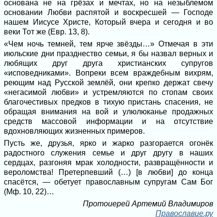
основана не на грёзах и мечтах, но на незыблемом
основании Любви распятой и воскресшей — Господе
нашем Иисусе Христе, Который вчера и сегодня и во
веки Тот же (Евр. 13, 8).
«Чем ночь темней, тем ярче звёзды…» Отмечая в эти
июльские дни празднество семьи, я бы назвал верных и
любящих друг друга христианских супругов
«исповедниками». Вопреки всем враждебным вихрям,
реющим над Русской землёй, они крепко держат свечу
«негасимой любви» и устремляются по стопам своих
благочестивых предков в тихую пристань спасения, не
обращая внимания на вой и улюлюканье продажных
средств массовой информации и на отсутствие
вдохновляющих жизненных примеров.
Пусть же, друзья, ярко и жарко разгорается огонёк
радостного служения семье и друг другу в наших
сердцах, разгоняя мрак холодности, развращённости и
вероломства! Претерпевший (…) [в любви] до конца
спасётся, — обетует православным супругам Сам Бог
(Мф. 10, 22)…
Протоиерей Артемий Владимиров
Православие.ру