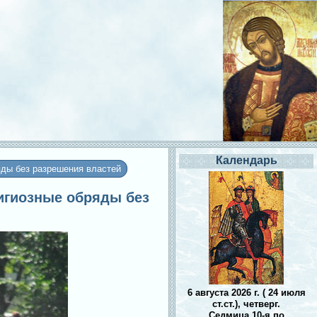
Календарь
яды без разрешения властей
лигиозные обряды без
6 августа 2026 г. ( 24 июля
ст.ст.), четверг.
Седмица 10-я по