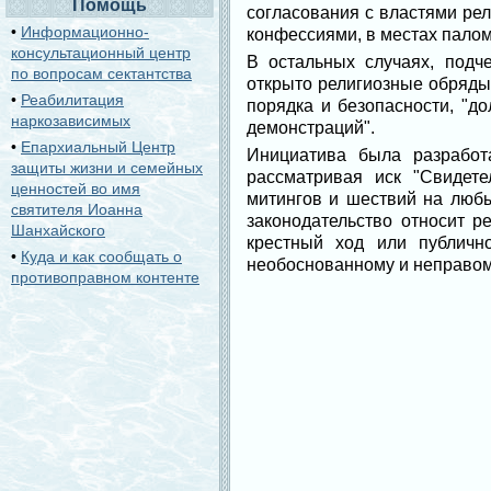
Помощь
согласования с властями ре
•
Информационно-
конфессиями, в местах палом
консультационный центр
В остальных случаях, подч
по вопросам сектантства
открыто религиозные обряды
•
Реабилитация
порядка и безопасности, "д
наркозависимых
демонстраций".
•
Епархиальный Центр
Инициатива была разработ
защиты жизни и семейных
рассматривая иск "Свидет
ценностей во имя
митингов и шествий на любы
святителя Иоанна
законодательство относит р
Шанхайского
крестный ход или публичн
•
Куда и как сообщать о
необоснованному и неправом
противоправном контенте