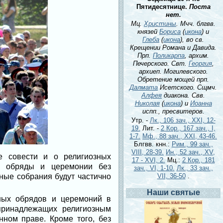
Пятидесятнице.
Поста
нет.
Мц.
Христины
. Мчч. блгвв.
князей
Бориса
(
икона
) и
Глеба
(
икона
), во св.
Крещении Романа и Давида.
Прп.
Поликарпа
, архим.
Печерского. Свт.
Георгия
,
архиеп. Могилевского.
Обретение мощей прп.
Далмата
Исетского. Сщмч.
Алфея
диакона. Свв.
Николая
(
икона
) и
Иоанна
испп., пресвитеров.
Утр. -
Лк., 106 зач., XXI, 12-
19.
Лит. -
2 Кор., 167 зач., I,
1-7.
Мф., 88 зач., XXI, 43-46.
Блгвв. кнн.:
Рим., 99 зач.,
VIII, 28-39.
Ин., 52 зач., XV,
е совести и о религиозных
17 - XVI, 2.
Мц.:
2 Кор., 181
ые обряды и церемонии без
зач., VI, 1-10.
Лк., 33 зач.,
ные собрания будут частично
VII, 36-50
.
Наши святые
зных обрядов и церемоний в
 принадлежащих религиозным
ном праве. Кроме того, без