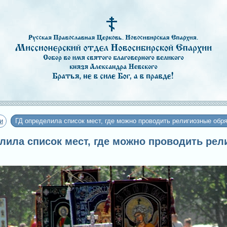
и
ГД определила список мест, где можно проводить религиозные обр
делила список мест, где можно проводить ре