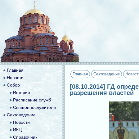
●
Главная
Главная
Сектоведение
Новост
●
Новости
●
Собор
[08.10.2014] ГД опре
разрешения властей
●
История
●
Расписание служб
●
Священнослужители
●
Сектоведение
●
Новости
●
ИКЦ
●
Справочник