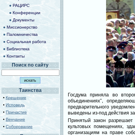
●
РАЦИРС
●
Конференции
●
Документы
●
Миссионерство
●
Паломничества
●
Социальная работа
●
Библиотека
●
Контакты
Поиск по сайту
Таинства
Госдума приняла во второ
•
Крещение
объединениях", определяю
•
Исповедь
предварительного уведомлен
•
Причастие
выведены из-под действия з
•
Венчание
Принятый закон разрешает 
культовых помещениях, зда
•
Соборование
организациям на праве соб