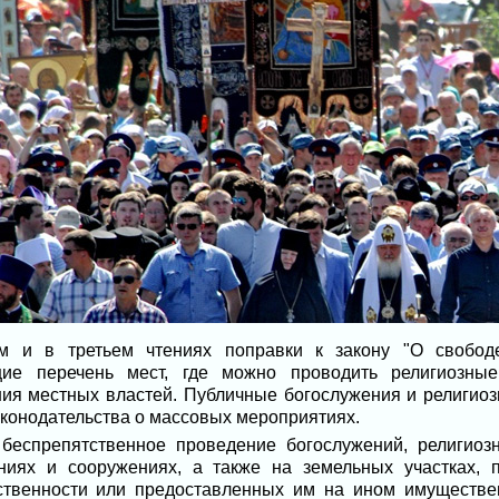
м и в третьем чтениях поправки к закону "О свобод
щие перечень мест, где можно проводить религиозн
ия местных властей. Публичные богослужения и религиоз
аконодательства о массовых мероприятиях.
беспрепятственное проведение богослужений, религио
ниях и сооружениях, а также на земельных участках,
ственности или предоставленных им на ином имуществен