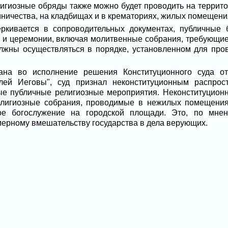
лигиозные обряды также можно будет проводить на террито
ничества, на кладбищах и в крематориях, жилых помещени
еркивается в сопроводительных документах, публичные
 и церемонии, включая молитвенные собрания, требующи
олжны осуществляться в порядке, установленном для про
ана во исполнение решения Конституционного суда от 
елей Иеговы", суд признал неконституционным распрос
е публичные религиозные мероприятия. Неконституционно
елигиозные собрания, проводимые в нежилых помещениях
ое богослужение на городской площади. Это, по мнен
ерному вмешательству государства в дела верующих.