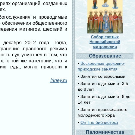
риях организаций, созданных
ях.
 богослужения и проводимые
е обеспечения общественного
ведения митингов, шествий и
Собор святых
Новосибирской
декабря 2012 года. Тогда,
митрополии
транение правового режима
сть суд усмотрел в том, что
Образование
, к той же категории, что и
•
Воскресные церковно-
ию суда, могло привести к
приходские занятия
• Занятия со взрослыми
Iriney.ru
• Занятия с детьми от 3,5
до 8 лет
• Занятия с детьми от 8 до
14 лет
• Занятия православного
молодёжного хора
•
On-line библиотека
Паломничества