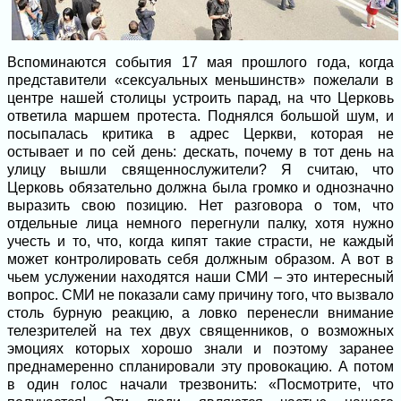
Вспоминаются события 17 мая прошлого года, когда
представители «сексуальных меньшинств» пожелали в
центре нашей столицы устроить парад, на что Церковь
ответила маршем протеста. Поднялся большой шум, и
посыпалась критика в адрес Церкви, которая не
остывает и по сей день: дескать, почему в тот день на
улицу вышли священнослужители? Я считаю, что
Церковь обязательно должна была громко и однозначно
выразить свою позицию. Нет разговора о том, что
отдельные лица немного перегнули палку, хотя нужно
учесть и то, что, когда кипят такие страсти, не каждый
может контролировать себя должным образом. А вот в
чьем услужении находятся наши СМИ – это интересный
вопрос. СМИ не показали саму причину того, что вызвало
столь бурную реакцию, а ловко перенесли внимание
телезрителей на тех двух священников, о возможных
эмоциях которых хорошо знали и поэтому заранее
преднамеренно спланировали эту провокацию. А потом
в один голос начали трезвонить: «Посмотрите, что