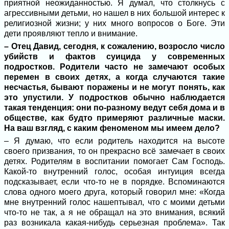
приятной неожиданностью. Я думал, что столкнусь с
агрессивными детьми, но нашел в них большой интерес к
религиозной жизни; у них много вопросов о Боге. Эти
дети проявляют тепло и внимание.
– Отец Давид, сегодня, к сожалению, возросло число
убийств и фактов суицида у современных
подростков. Родители часто не замечают особых
перемен в своих детях, а когда случаются такие
несчастья, бывают поражены и не могут понять, как
это упустили. У подростков обычно наблюдается
такая тенденция: они по-разному ведут себя дома и в
обществе, как будто примеряют различные маски.
На ваш взгляд, с каким феноменом мы имеем дело?
– Я думаю, что если родитель находится на высоте
своего призвания, то он прекрасно всё замечает в своих
детях. Родителям в воспитании помогает Сам Господь.
Какой-то внутренний голос, особая интуиция всегда
подсказывает, если что-то не в порядке. Вспоминаются
слова одного моего друга, который говорил мне: «Когда
мне внутренний голос нашептывал, что с моими детьми
что-то не так, а я не обращал на это внимания, всякий
раз возникала какая-нибудь серьезная проблема». Так