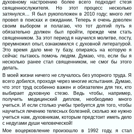
духовному настроению более всего подходит стезя
священнослужителя. Но этот процесс несколько
затянулся… Я был рукоположен в 2010 году; много лет
провел в поисках и ожидании. Теперь я очень доволен
своим выбором и полагаю, что тот долгий путь я
обязательно должен был пройти, прежде чем стать
священником. За этот период я научился молитве, посту,
преумножил опыт, ознакомился с духовной литературой.
Это время дало мне ту базу, опираясь на которую я
сейчас пытаюсь помочь людям. Думаю, что, если бы я
несколько ранее стал священником, не смог бы этого
делать.
В моей жизни ничего не случалось без упорного труда. Я
всего добился, проходя через многие испытания. Думаю,
что этот труд особенно важен и обязателен для тех, кто
выбирает духовную стезю. Ведь чтобы, например,
получить медицинский диплом, необходимо много
учиться. И если столько учебы требуется для того, чтобы
научиться лечению телесных болезней, сколько же нужно
учиться нам, духовникам, которым предстоит иметь дело
с недугами души человеческой!
Мое воцерковление произошло в 1992 году, я стал