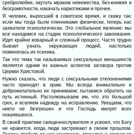
сребролюбие, окутать мраком невежества, без-книжия и
безграмотности, накачать наркотиками и прочее.
Я человек, выросший в советское время, и скажу так:
если мы тогда были пленниками физически, теперь нас
захватили психологически. Это глобальное явление: мы
все находимся на стадии психологического завоевания.
Идет крайне коварный и сложный процесс. Часто трудно
бывает узнать окружающих людей, настолько
поменялась их психика.
Так что тема так называемых сексуальных меньшинств
является одним из важных аспектов заговора против
Церкви Христовой.
Нужно сказать, что люди с сексуальными отклонениями
часто приходят в храм. Мы всегда внимательно и
доброжелательно их принимаем; пытаемся обратить на
путь истинный. Растолковываем им, что это большой
грех, и вселяем надежду на исправление. Увещаем, что
никто не безгрешен и что Господь милует всех
покаявшихся.
В своей практике священнослужителя я усвоил, что Богу
не нравится, когда люди застревают в своем прошлом.