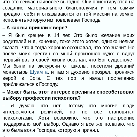
что это сейчас наиболее выгодно. Они ориентируются на
создание материального благополучия и тем самим
предают себя и отказываются от той миссии на земле,
исполнять которую им повелевает Господь.
– А как вы пришли к вере?
– Я был крещен в 14 лет. Это было желание моих
родителей и я, конечно, тоже этого хотел, однако нельзя
сказать, что я тогда хорошо осознавал, что это значит. Но
после моих крестин со мной произошло чудо: я вдруг
первый раз в своей жизни осознал, что Бог существует.
Мы были на экскурсии от школы, посетили древний
монастырь
Шуамта
, и там я духовно прозрел, проникся
верой в Бога. С тех пор я начал постепенно
приближаться к Господу.
– Может быть, этот интерес к религии способствовал
выбору профессии психолога?
– Я думаю, что нет. Потому что многие люди
интересуются религией, но не все становятся
психологами. Хотя возможно, что это настроение
поддержало мой выбор. Однако я всё же полагаю, что
это была воля Господа, которую я принял.