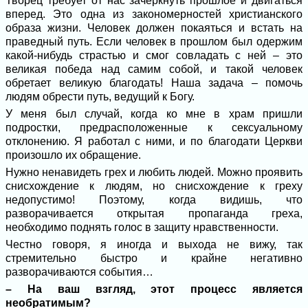
Творец требует от нас зачеркнуть прошлое и двигаться
вперед. Это одна из закономерностей христианского
образа жизни. Человек должен покаяться и встать на
праведный путь. Если человек в прошлом был одержим
какой-нибудь страстью и смог совладать с ней – это
великая победа над самим собой, и такой человек
обретает великую благодать! Наша задача – помочь
людям обрести путь, ведущий к Богу.
У меня был случай, когда ко мне в храм пришли
подростки, предрасположенные к сексуальному
отклонению. Я работал с ними, и по благодати Церкви
произошло их обращение.
Нужно ненавидеть грех и любить людей. Можно проявить
снисхождение к людям, но снисхождение к греху
недопустимо! Поэтому, когда видишь, что
разворачивается открытая пропаганда греха,
необходимо поднять голос в защиту нравственности.
Честно говоря, я иногда и выхода не вижу, так
стремительно быстро и крайне негативно
разворачиваются события…
– На ваш взгляд, этот процесс является
необратимым?