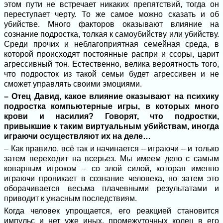
этом пути не встречает никаких препятствий, тогда он
переступает черту. То же самое можно сказать и об
убийстве. Много факторов оказывают влияние на
сознание подростка, толкая к самоубийству или убийству.
Среди прочих и неблагоприятная семейная среда, в
которой происходят постоянные распри и ссоры, царит
агрессивный тон. Естественно, велика вероятность того,
что подросток из такой семьи будет агрессивен и не
сможет управлять своими эмоциями.
– Отец Давид, какое влияние оказывают на психику
подростка компьютерные игры, в которых много
крови и насилия? Говорят, что подростки,
привыкшие к таким виртуальным убийствам, иногда
играючи осуществляют их на деле…
– Как правило, всё так и начинается – играючи – и только
затем переходит на всерьез. Мы имеем дело с самым
коварным игроком – со злой силой, которая именно
играючи проникает в сознание человека, но затем это
оборачивается весьма плачевными результатами и
приводит к ужасным последствиям.
Когда человек упрощается, его реакцией становится
импульс и нет уже иных, промежуточных колец в его