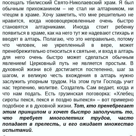
посещать тбилисский Свято-Николаевский храм. Я был
обычным прихожанином – не стал ни алтарником, ни
чтецом в храме. Хочу заметить, что мне решительно не
нравится, когда нововоцерковленные очень быстро
становятся алтарниками. Иногда стоит ребенку
появиться в храме, как на него тут же надевают стихарь и
вводят в алтарь. Полагаю, что это неправильно, потому
что человек, не укрепленный в вере, может
пренебрежительно относиться к святыне, и вход в алтарь
для него очень быстро может сделаться обычным
явлением! Церковный путь не является простым. В
духовной жизни всё достигается постепенно, шаг за
шагом, и великую честь вхождения в алтарь нужно
заслужить упорным трудом. На этом пути Господь учит
нас терпению, молитве. Создатель Сам ведает, когда и
что нам подать. Есть грузинская поговорка: «Хлебец
сироты пекся, пекся и поздно выпекся» – вот примерно
подобное и в духовной жизни.
Тот, кто пренебрегает
этим принципом и хочет быстро заполучить то,
что требует многолетних трудов, часто
попадает в прелесть, и его ожидает множество
испытаний.