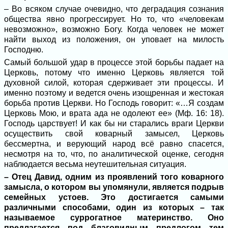
– Во всяком случае очевидно, что деградация сознания
общества явно прогрессирует. Но то, что «человекам
невозможно», возможно Богу. Когда человек не может
найти выход из положения, он уповает на милость
Господню.
Самый большой удар в процессе этой борьбы падает на
Церковь, потому что именно Церковь является той
духовной силой, которая сдерживает эти процессы. И
именно поэтому и ведется очень изощренная и жестокая
борьба против Церкви. Но Господь говорит: «…Я создам
Церковь Мою, и врата ада не одолеют ее» (Мф. 16: 18).
Господь царствует! И как бы ни старались враги Церкви
осуществить свой коварный замысел, Церковь
бессмертна, и верующий народ всё равно спасется,
несмотря на то, что, по аналитической оценке, сегодня
наблюдается весьма неутешительная ситуация.
– Отец Давид, одним из проявлений того коварного
замысла, о котором вы упомянули, является подрыв
семейных устоев. Это достигается самыми
различными способами, один из которых – так
называемое суррогатное материнство. Оно
предлагается под благовидным предлогом тем