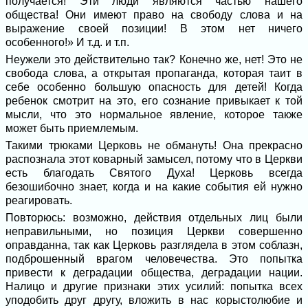
получается! Эти люди являются частью нашего
общества! Они имеют право на свободу слова и на
выражение своей позиции! В этом нет ничего
особенного!» И т.д. и т.п.
Неужели это действительно так? Конечно же, нет! Это не
свобода слова, а открытая пропаганда, которая таит в
себе особенно большую опасность для детей! Когда
ребенок смотрит на это, его сознание привыкает к той
мысли, что это нормальное явление, которое также
может быть приемлемым.
Такими трюками Церковь не обмануть! Она прекрасно
распознала этот коварный замысел, потому что в Церкви
есть благодать Святого Духа! Церковь всегда
безошибочно знает, когда и на какие события ей нужно
реагировать.
Повторюсь: возможно, действия отдельных лиц были
неправильными, но позиция Церкви совершенно
оправданна, так как Церковь разглядела в этом соблазн,
подброшенный врагом человечества. Это попытка
привести к деградации общества, деградации нации.
Налицо и другие признаки этих усилий: попытка всех
уподобить друг другу, вложить в нас корыстолюбие и