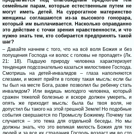
семейным парам, которые естественным путем не
могут иметь детей. На суррогатное материнство
женщины соглашаются из-за высокого гонорара,
который им выплачивается. Насколько оправданно
это действие с точки зрения нравственности, и что
нужно знать тем, кто собирается предпринять такой
шаг?
– Давайте начнем с того, что на всё воля Божия и без
попущения Господа «и волос с головы не пропадет» (Лк.
21: 18). Падшую природу человека характеризует
тенденция подсознательно казаться милостивее Господа.
Смотришь на детей-инвалидов – глаза наполняются
слезами, и может прийти в голову такая мысль: если бы
ты был на месте Бога, разве позволил бы ребенку стать
инвалидом? Или видишь молодого человека, который
сражен тяжелой болезнью и вскоре должен умереть, и
опять же приходит мысль: была бы твоя воля, не
допустил бы такого на этой грешной Земле! Но подобные
события свершаются по Промыслу Божиему. Почему так
случается – это тема для отдельной беседы. Но мы
должны знать, что это великая милость Божия для тех
людей и за все их страдания Господь воздаст им во сто