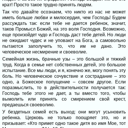
крат! Просто такое трудно принять людям.
Так что давайте осознаем, что никто из нас не может
иметь больше любви и милосердия, чем Господь! Будем
рассуждать так: если тебе не дается ребенок, значит,
таков Промысл Божий, на это воля Господня. Возможно,
еще произойдет чудо и Господь даст тебе детей. Но люди
не ожидают чудес и не уповают на Бога, а самовольно
пытаются заполучить то, что им не дано. Это
человеческое несмирение и своеволие.
Семейная жизнь, брачные узы – это большой и тяжкий
труд. Когда в семье нет собственных детей, это большое
испытание. Все мы люди, и я, конечно же, могу понять эту
боль. Но человеческое сочувствие и сострадание – это
одно, а Божеское попущение – совсем другое. Если
поразмыслить, то в действительности получается так:
Господь тебе этого не дает, а ты вместо того, чтобы
вымолить или принять со смирением свой крест,
предаешься своеволию.
У бездетных семей есть выход: они могут усыновить
ребенка. Церковь не только поощряет это, но и
призывает: «Кто примет одно такое дитя во имя Мое, тот