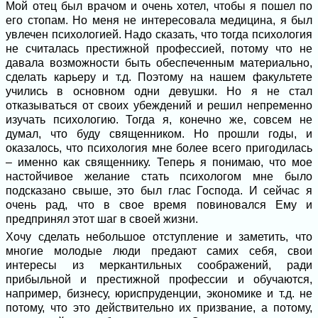
Мой отец был врачом и очень хотел, чтобы я пошел по
его стопам. Но меня не интересовала медицина, я был
увлечен психологией. Надо сказать, что тогда психология
не считалась престижной профессией, потому что не
давала возможности быть обеспеченным материально,
сделать карьеру и т.д. Поэтому на нашем факультете
учились в основном одни девушки. Но я не стал
отказываться от своих убеждений и решил непременно
изучать психологию. Тогда я, конечно же, совсем не
думал, что буду священником. Но прошли годы, и
оказалось, что психология мне более всего пригодилась
– именно как священнику. Теперь я понимаю, что мое
настойчивое желание стать психологом мне было
подсказано свыше, это был глас Господа. И сейчас я
очень рад, что в свое время повиновался Ему и
предпринял этот шаг в своей жизни.
Хочу сделать небольшое отступление и заметить, что
многие молодые люди предают самих себя, свои
интересы из меркантильных соображений, ради
прибыльной и престижной профессии и обучаются,
например, бизнесу, юриспруденции, экономике и т.д. не
потому, что это действительно их призвание, а потому,