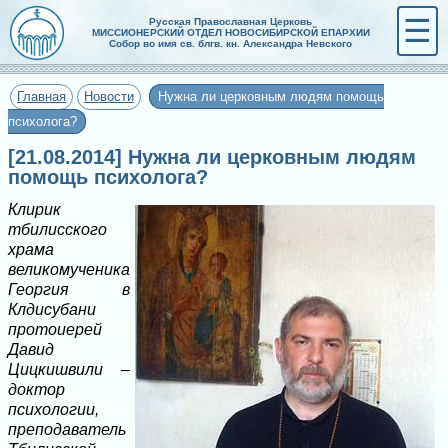
☰
Русская Православная Церковь
МИССИОНЕРСКИЙ ОТДЕЛ НОВОСИБИРСКОЙ ЕПАРХИИ
Собор во имя св. блгв. кн. Александра Невского
Главная
Новости
Нужна ли церковным людям помощь
психолога?
[21.08.2014] Нужна ли церковным людям
помощь психолога?
Клирик
тбилисского
храма
великомученика
Георгия в
Клдисубани
протоиерей
Давид
Цицкишвили –
доктор
психологии,
преподаватель