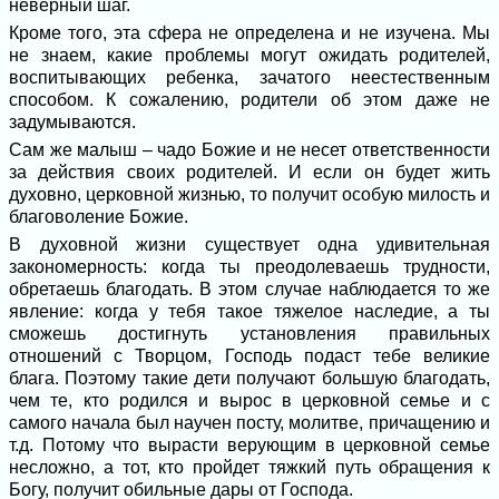
неверный шаг.
Кроме того, эта сфера не определена и не изучена. Мы
не знаем, какие проблемы могут ожидать родителей,
воспитывающих ребенка, зачатого неестественным
способом. К сожалению, родители об этом даже не
задумываются.
Сам же малыш – чадо Божие и не несет ответственности
за действия своих родителей. И если он будет жить
духовно, церковной жизнью, то получит особую милость и
благоволение Божие.
В духовной жизни существует одна удивительная
закономерность: когда ты преодолеваешь трудности,
обретаешь благодать. В этом случае наблюдается то же
явление: когда у тебя такое тяжелое наследие, а ты
сможешь достигнуть установления правильных
отношений с Творцом, Господь подаст тебе великие
блага. Поэтому такие дети получают большую благодать,
чем те, кто родился и вырос в церковной семье и с
самого начала был научен посту, молитве, причащению и
т.д. Потому что вырасти верующим в церковной семье
несложно, а тот, кто пройдет тяжкий путь обращения к
Богу, получит обильные дары от Господа.