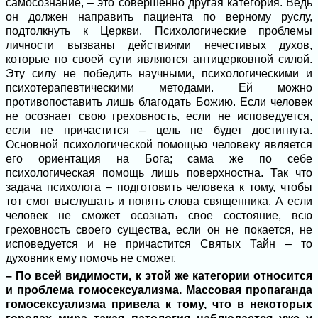
самосознание, – это совершенно другая категория. Ведь
он должен направить пациента по верному руслу,
подтолкнуть к Церкви. Психологические проблемы
личности вызваны действиями нечестивых духов,
которые по своей сути являются антицерковной силой.
Эту силу не победить научными, психологическими и
психотерапевтическими методами. Ей можно
противопоставить лишь благодать Божию. Если человек
не осознает свою греховность, если не исповедуется,
если не причастится – цель не будет достигнута.
Основной психологической помощью человеку является
его ориентация на Бога; сама же по себе
психологическая помощь лишь поверхностна. Так что
задача психолога – подготовить человека к тому, чтобы
тот смог выслушать и понять слова священника. А если
человек не сможет осознать свое состояние, всю
греховность своего существа, если он не покается, не
исповедуется и не причастится Святых Тайн – то
духовник ему помочь не сможет.
– По всей видимости, к этой же категории относится
и проблема гомосексуализма. Массовая пропаганда
гомосексуализма привела к тому, что в некоторых