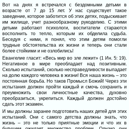
Вот на днях я встречался с бездомными детьми в
возрасте от 7 до 15 лет. У нас существует такое
заведение, которое заботится об этих детях, подыскивает
им жилище, учит разнообразному рукоделию. С этими
детьми работают психологи, воспитатели стараются
восполнить то тепло, которым их обделила судьба.
Беседуя с ними, я понял, что этим детям помогли
трудные обстоятельства их жизни и теперь они стали
более стойкими и не озлобились!
Евангелие гласит: «Весь мир во зле лежит» (1 Ин. 5: 19).
Негативное в мире преобладает над позитивным.
Сколько испытаний, сколько несправедливости выпадает
на долю каждого человека в жизни! Вся наша жизнь – это
постоянная борьба. Но таков Промысл Божий! Через эти
испытания должен пройти каждый и смочь сохранить и
преумножить свои личностные качества, духовно
преобразиться, укрепиться. Каждый должен достойно
сдать этот экзамен.
И мы должны заранее подготовить наших детей для этих
испытаний. Они с самого детства должны знать, что
жизнь – это не только приятные эмоции и что их в
будущем ожидает множество проблем. Однако они