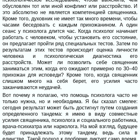
обусловлен тот или иной конфликт или расстройство. И
это абсолютно не является компетенцией священника.
Кроме того, духовник не имеет так много времени, чтобы
часами беседовать с каждым прихожанином. А один
сеанс у психолога длится час. Когда психолог начинает
работать с человеком, чтобы установить его состояние,
он предлагает пройти ряд специальных тестов. Затем по
результатам этих тестов происходит оценка личности
человека и психологическая диагностика его
расстройств. Может ли позволить себе священник
заниматься этим, когда его ожидают примерно по 30–40
прихожан для исповеди? Кроме того, когда священник
слишком много на себя берет, его усилия часто
заканчиваются неудачей.
Вот почему я полагаю, что помощь психолога часто не
только нужна, но и необходима. Я бы сказал смелее:
сегодня результат может быть достигнут путем создания
определенного тандема: я имею в виду совместные
усилия священника, психолога и социального работника,
врача-психиатра или нарколога. На мой взгляд, будущее
будет принадлежать этому тандему, ведь сила в
единстве. Такой подход к проблеме диктует само время,