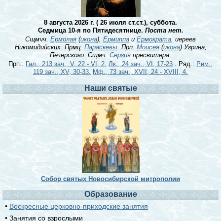
8 августа 2026 г. ( 26 июля ст.ст.), суббота.
Седмица 10-я по Пятидесятнице.
Поста нет.
Сщмчч.
Ермолая
(
икона
),
Ермиппа
и
Ермократа
, иереев
Никомидийских. Прмц.
Параскевы
. Прп.
Моисея
(
икона
) Угрина,
Печерского. Сщмч.
Сергия
пресвитера.
Прп.:
Гал., 213 зач., V, 22 - VI, 2.
Лк., 24 зач., VI, 17-23
. Ряд.:
Рим.,
119 зач., XV, 30-33.
Мф., 73 зач., XVII, 24 - XVIII, 4.
Наши святые
Собор святых Новосибирской митрополии
Образование
•
Воскресные церковно-приходские занятия
• Занятия со взрослыми