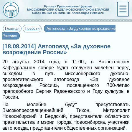
☰
Русская Православная Церковь
МИССИОНЕРСКИЙ ОТДЕЛ НОВОСИБИРСКОЙ ЕПАРХИИ
Собор во имя св. блгв. кн. Александра Невского
Главная
Новости
Автопоезд «За духовное возрождение
России»
[18.08.2014] Автопоезд «За духовное
возрождение России»
20 августа 2014 года, в 11.00., в Вознесенском
Кафедральном соборе будет отслужен молебен перед
выходом в путь миссионерского духовно-
просветительского автопоезда «За духовное
возрождение России», посвященного 700-летию
преподобного Сергия Радонежского и Году культуры в
России.
На молебне будут присутствовать
Высокопреосвященнейший Тихон, Митрополит
Новосибирский и Бердский, представители областного
правительства и мэрии города Новосибирска, участники
автопоезда, представители общественных организаций.