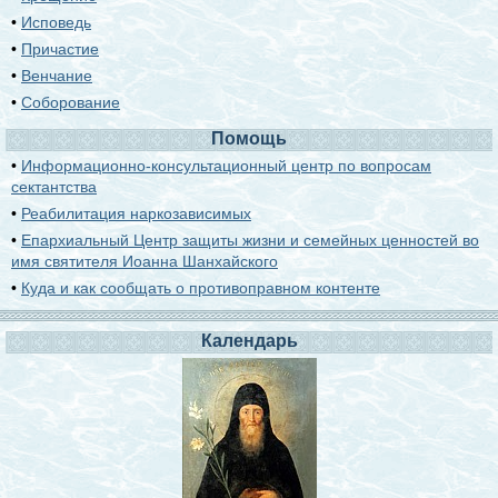
•
Исповедь
•
Причастие
•
Венчание
•
Соборование
Помощь
•
Информационно-консультационный центр по вопросам
сектантства
•
Реабилитация наркозависимых
•
Епархиальный Центр защиты жизни и семейных ценностей во
имя святителя Иоанна Шанхайского
•
Куда и как сообщать о противоправном контенте
Календарь