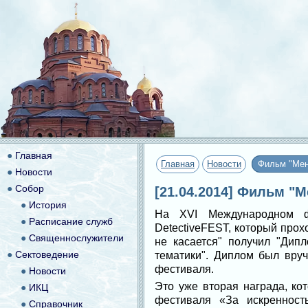
●
Главная
Главная
Новости
Фильм "Мен
●
Новости
●
Собор
[21.04.2014] Фильм "
●
История
На XVI Международном фе
●
Расписание служб
DetectiveFEST, который про
●
Священнослужители
не касается" получил "Дип
●
Сектоведение
тематики". Диплом был вру
фестиваля.
●
Новости
Это уже вторая награда, к
●
ИКЦ
фестиваля «За искренност
●
Справочник