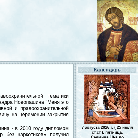
Календарь
воохранительной тематики
сандра Новопашина "Меня это
ивной и правоохранительной
вичу на церемонии закрытия
7 августа 2026 г. ( 25 июля
ина - в 2010 году дипломом
ст.ст.), пятница.
р без наркотиков» получил
Седмица 10-я по