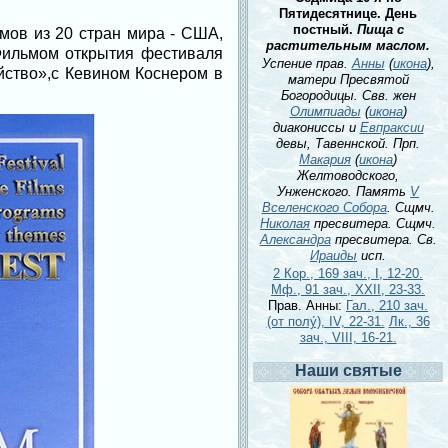
Пятидесятнице. День
постный.
Пища с
ьмов из 20 стран мира - США,
растительным маслом.
Фильмом открытия фестиваля
Успение прав.
Анны
(
икона
),
йство»,с Кевином Коснером в
матери Пресвятой
Богородицы. Свв. жен
Олимпиады
(
икона
)
диакониссы и
Евпраксии
девы, Тавеннской. Прп.
Макария
(
икона
)
Желтоводского,
Унженского. Память
V
Вселенского Собора
. Сщмч.
Николая
пресвитера. Сщмч.
Александра
пресвитера. Св.
Ираиды
исп.
2 Кор., 169 зач., I, 12-20.
Мф., 91 зач., XXII, 23-33.
Прав. Анны:
Гал., 210 зач.
(от полу́), IV, 22-31.
Лк., 36
зач., VIII, 16-21.
Наши святые