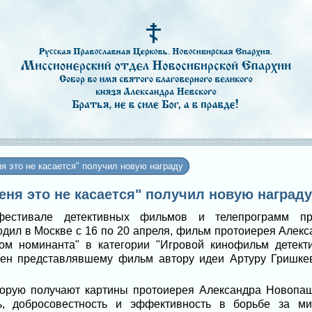
я это не касается" получил новую награду
Меня это не касается" получил новую награду
стивале детективных фильмов и телепрограмм пра
ходил в Москве с 16 по 20 апреля, фильм протоиерея Алек
лом номинанта" в категории "Игровой кинофильм детект
чен представлявшему фильм автору идеи Артуру Гришке
оторую получают картины протоиерея Александра Новопаш
ь, добросовестность и эффективность в борьбе за ми