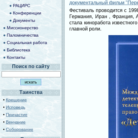
документальный фильм "Пер
●
РАЦИРС
Фестиваль проводится с 1998
●
Конференции
Германия, Иран , Франция,
●
Документы
стала киноработа известног
●
Миссионерство
главной роли.
●
Паломничества
●
Социальная работа
●
Библиотека
●
Контакты
Поиск по сайту
Таинства
•
Крещение
•
Исповедь
•
Причастие
•
Венчание
•
Соборование