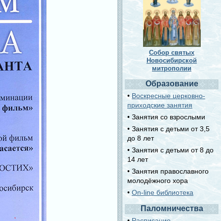
Собор святых
Новосибирской
митрополии
Образование
•
Воскресные церковно-
приходские занятия
• Занятия со взрослыми
• Занятия с детьми от 3,5
до 8 лет
• Занятия с детьми от 8 до
14 лет
• Занятия православного
молодёжного хора
•
On-line библиотека
Паломничества
•
Расписание