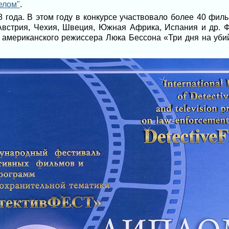
елом"
.
 года. В этом году в конкурсе участвовало более 40 фил
 Австрия, Чехия, Швеция, Южная Африка, Испания и др. 
о американского режиссера Люка Бессона «Три дня на уби