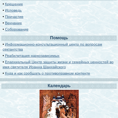
•
Крещение
•
Исповедь
•
Причастие
•
Венчание
•
Соборование
Помощь
•
Информационно-консультационный центр по вопросам
сектантства
•
Реабилитация наркозависимых
•
Епархиальный Центр защиты жизни и семейных ценностей во
имя святителя Иоанна Шанхайского
•
Куда и как сообщать о противоправном контенте
Календарь