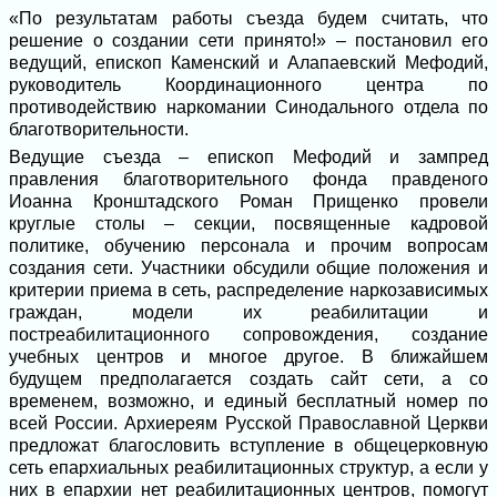
«По результатам работы съезда будем считать, что
решение о создании сети принято!» – постановил его
ведущий, епископ Каменский и Алапаевский Мефодий,
руководитель Координационного центра по
противодействию наркомании Синодального отдела по
благотворительности.
Ведущие съезда – епископ Мефодий и зампред
правления благотворительного фонда правденого
Иоанна Кронштадского Роман Прищенко провели
круглые столы – секции, посвященные кадровой
политике, обучению персонала и прочим вопросам
создания сети. Участники обсудили общие положения и
критерии приема в сеть, распределение наркозависимых
граждан, модели их реабилитации и
постреабилитационного сопровождения, создание
учебных центров и многое другое. В ближайшем
будущем предполагается создать сайт сети, а со
временем, возможно, и единый бесплатный номер по
всей России. Архиереям Русской Православной Церкви
предложат благословить вступление в общецерковную
сеть епархиальных реабилитационных структур, а если у
них в епархии нет реабилитационных центров, помогут