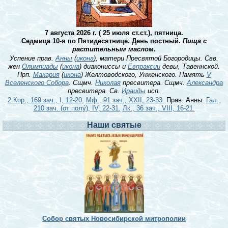
7 августа 2026 г. ( 25 июля ст.ст.), пятница.
Седмица 10-я по Пятидесятнице. День постный.
Пища с
растительным маслом.
Успение прав.
Анны
(
икона
), матери Пресвятой Богородицы. Свв.
жен
Олимпиады
(
икона
) диакониссы и
Евпраксии
девы, Тавеннской.
Прп.
Макария
(
икона
) Желтоводского, Унженского. Память
V
Вселенского Собора
. Сщмч.
Николая
пресвитера. Сщмч.
Александра
пресвитера. Св.
Ираиды
исп.
2 Кор., 169 зач., I, 12-20.
Мф., 91 зач., XXII, 23-33.
Прав. Анны:
Гал.,
210 зач. (от полу́), IV, 22-31.
Лк., 36 зач., VIII, 16-21.
Наши святые
Собор святых Новосибирской митрополии