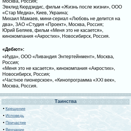
Москва, Россия;
Эвклид Кюрдзидис, фильм «Жизнь после жизни», ООО
«Стар Медиа», Киев, Украина;
Михаил Мамаев, мини-сериал «Любовь не делится на
два», ЗАО «Студия «Проект», Москва, Россия;
Юрий Беляев, фильм «Меня это не касается»,
кинокомпания «Акростих», Новосибирск, Россия.
«Дебют»:
«Иуда», ООО «Ливандия Энтертейнмент», Москва,
Россия;
«Меня это не касается», кинокомпания «Акростих»,
Новосибирск, Россия;
«Частное пионерское», «Кинопрограмма «XXI век»,
Москва, Россия.
Таинства
•
Крещение
•
Исповедь
•
Причастие
•
Венчание