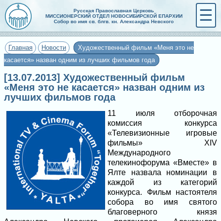
☰
Русская Православная Церковь
МИССИОНЕРСКИЙ ОТДЕЛ НОВОСИБИРСКОЙ ЕПАРХИИ
Собор во имя св. блгв. кн. Александра Невского
Главная
Новости
Художественный фильм «Меня это не
касается» назван одним из лучших фильмов года
[13.07.2013] Художественный фильм
«Меня это не касается» назван одним из
лучших фильмов года
11 июля отборочная
комиссия конкурса
«Телевизионные игровые
фильмы» XIV
Международного
телекинофорума «Вместе» в
Ялте назвала номинации в
каждой из категорий
конкурса. Фильм настоятеля
собора во имя святого
благоверного князя