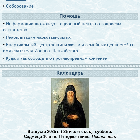
•
Соборование
Помощь
•
Информационно-консультационный центр по вопросам
сектантства
•
Реабилитация наркозависимых
•
Епархиальный Центр защиты жизни и семейных ценностей во
имя святителя Иоанна Шанхайского
•
Куда и как сообщать о противоправном контенте
Календарь
8 августа 2026 г. ( 26 июля ст.ст.), суббота.
Седмица 10-я по Пятидесятнице.
Поста нет.