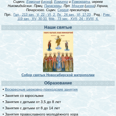
Сщмчч.
Ермолая
(
икона
),
Ермиппа
и
Ермократа
, иереев
Никомидийских. Прмц.
Параскевы
. Прп.
Моисея
(
икона
) Угрина,
Печерского. Сщмч.
Сергия
пресвитера.
Прп.:
Гал., 213 зач., V, 22 - VI, 2.
Лк., 24 зач., VI, 17-23
. Ряд.:
Рим.,
119 зач., XV, 30-33.
Мф., 73 зач., XVII, 24 - XVIII, 4.
Наши святые
Собор святых Новосибирской митрополии
Образование
•
Воскресные церковно-приходские занятия
• Занятия со взрослыми
• Занятия с детьми от 3,5 до 8 лет
• Занятия с детьми от 8 до 14 лет
• Занятия православного молодёжного хора