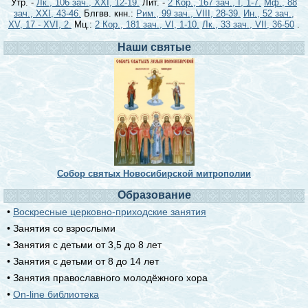
Утр. -
Лк., 106 зач., XXI, 12-19.
Лит. -
2 Кор., 167 зач., I, 1-7.
Мф., 88
зач., XXI, 43-46.
Блгвв. кнн.:
Рим., 99 зач., VIII, 28-39.
Ин., 52 зач.,
XV, 17 - XVI, 2.
Мц.:
2 Кор., 181 зач., VI, 1-10.
Лк., 33 зач., VII, 36-50
.
Наши святые
Собор святых Новосибирской митрополии
Образование
•
Воскресные церковно-приходские занятия
• Занятия со взрослыми
• Занятия с детьми от 3,5 до 8 лет
• Занятия с детьми от 8 до 14 лет
• Занятия православного молодёжного хора
•
On-line библиотека