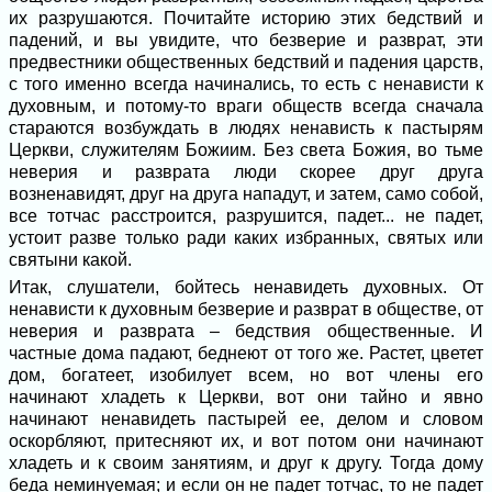
их разрушаются. Почитайте историю этих бедствий и
падений, и вы увидите, что безверие и разврат, эти
предвестники общественных бедствий и падения царств,
с того именно всегда начинались, то есть с ненависти к
духовным, и потому-то враги обществ всегда сначала
стараются возбуждать в людях ненависть к пастырям
Церкви, служителям Божиим. Без света Божия, во тьме
неверия и разврата люди скорее друг друга
возненавидят, друг на друга нападут, и затем, само собой,
все тотчас расстроится, разрушится, падет... не падет,
устоит разве только ради каких избранных, святых или
святыни какой.
Итак, слушатели, бойтесь ненавидеть духовных. От
ненависти к духовным безверие и разврат в обществе, от
неверия и разврата – бедствия общественные. И
частные дома падают, беднеют от того же. Растет, цветет
дом, богатеет, изобилует всем, но вот члены его
начинают хладеть к Церкви, вот они тайно и явно
начинают ненавидеть пастырей ее, делом и словом
оскорбляют, притесняют их, и вот потом они начинают
хладеть и к своим занятиям, и друг к другу. Тогда дому
беда неминуемая; и если он не падет тотчас, то не падет