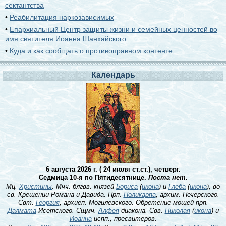
сектантства
•
Реабилитация наркозависимых
•
Епархиальный Центр защиты жизни и семейных ценностей во
имя святителя Иоанна Шанхайского
•
Куда и как сообщать о противоправном контенте
Календарь
6 августа 2026 г. ( 24 июля ст.ст.), четверг.
Седмица 10-я по Пятидесятнице.
Поста нет.
Мц.
Христины
. Мчч. блгвв. князей
Бориса
(
икона
) и
Глеба
(
икона
), во
св. Крещении Романа и Давида. Прп.
Поликарпа
, архим. Печерского.
Свт.
Георгия
, архиеп. Могилевского. Обретение мощей прп.
Далмата
Исетского. Сщмч.
Алфея
диакона. Свв.
Николая
(
икона
) и
Иоанна
испп., пресвитеров.