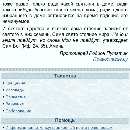
тоже разве только ради какой святыни в доме, ради
какого-нибудь благочестивого члена дома, ради одного
избранного в доме остановится на время падение его
неминуемое.
И всякого царства и всякого дома стояние зависит от
святого в них семени. Семя свято стояние мира.
Небо и
земля прейдут, но слова Мои не прейдут
, утверждает
Сам Бог (Мф. 24, 35). Аминь.
Протоиерей Родион Путятин
Православие.ру
Таинства
•
Крещение
•
Исповедь
•
Причастие
•
Венчание
•
Соборование
Помощь
•
Информационно-консультационный центр по вопросам