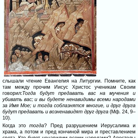
слышали чтение Евангелия на Литургии. Помните, как
там между прочим Иисус Христос ученикам Своим
говорил:
Тогда будут предавать вас на мучения и
убивать вас; и вы будете ненавидимы всеми народами
за Имя Мое; и тогда соблазнятся многие, и друг друга
будут предавать и возненавидят друг друга
(Мф. 24, 9–
10).
Когда это
тогда
? Пред разрушением Иерусалима и
храма, а потом и пред кончиной мира и преставлением
света. Кто будет ненавидим всеми народами? Апостолы