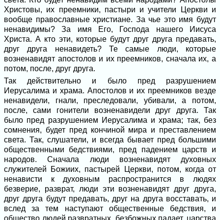
Христовы, их преемники, пастыри и учители Церкви и
вообще православные христиане. За чье это имя будут
ненавидимы? За имя Его, Господа нашего Иисуса
Христа. А кто эти, которые будут друг друга предавать,
друг друга ненавидеть? Те самые люди, которые
возненавидят апостолов и их преемников, сначала их, а
потом, после, друг друга.
Так действительно и было пред разрушением
Иерусалима и храма. Апостолов и их преемников везде
ненавидели, гнали, преследовали, убивали, а потом,
после, сами гонители возненавидели друг друга. Так
было пред разрушением Иерусалима и храма; так, без
сомнения, будет пред кончиной мира и преставлением
света. Так, слушатели, и всегда бывает пред большими
общественными бедствиями, пред падением царств и
народов. Сначала люди возненавидят духовных
служителей Божиих, пастырей Церкви, потом, когда от
ненависти к духовным распространится в людях
безверие, разврат, люди эти возненавидят друг друга,
друг друга будут предавать, друг на друга восставать, и
вслед за тем наступают общественные бедствия, и
общество людей развратных, безбожных падает, царства