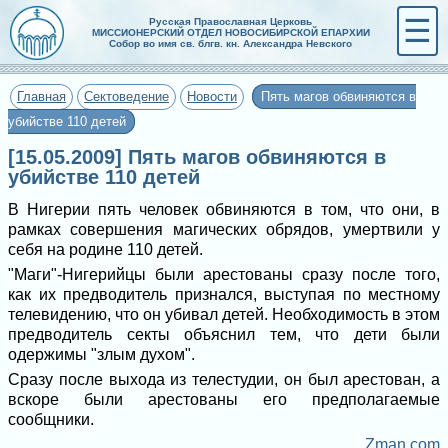
☰
Русская Православная Церковь
МИССИОНЕРСКИЙ ОТДЕЛ НОВОСИБИРСКОЙ ЕПАРХИИ
Собор во имя св. блгв. кн. Александра Невского
Главная
Сектоведение
Новости
Пять магов обвиняются в
убийстве 110 детей
[15.05.2009] Пять магов обвиняются в
убийстве 110 детей
В Нигерии пять человек обвиняются в том, что они, в
рамках совершения магических обрядов, умертвили у
себя на родине 110 детей.
"Маги"-Нигерийцы были арестованы сразу после того,
как их предводитель признался, выступая по местному
телевидению, что он убивал детей. Необходимость в этом
предводитель секты объяснил тем, что дети были
одержимы "злым духом".
Сразу после выхода из телестудии, он был арестован, а
вскоре были арестованы его предполагаемые
сообщники.
Zman.com