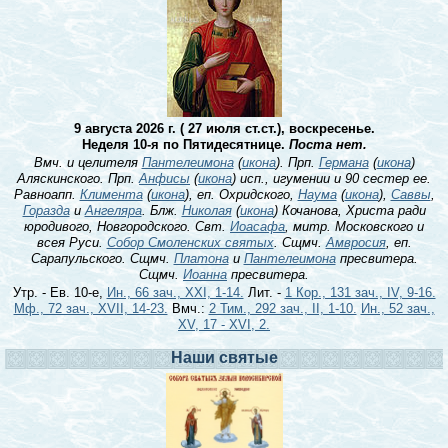
9 августа 2026 г. ( 27 июля ст.ст.), воскресенье.
Неделя 10-я по Пятидесятнице.
Поста нет.
Вмч. и целителя
Пантелеимона
(
икона
). Прп.
Германа
(
икона
)
Аляскинского. Прп.
Анфисы
(
икона
) исп., игумении и 90 сестер ее.
Равноапп.
Климента
(
икона
), еп. Охридского,
Наума
(
икона
),
Саввы
,
Горазда
и
Ангеляра
. Блж.
Николая
(
икона
) Кочанова, Христа ради
юродивого, Новгородского. Свт.
Иоасафа
, митр. Московского и
всея Руси.
Собор Смоленских святых
. Сщмч.
Амвросия
, еп.
Сарапульского. Сщмч.
Платона
и
Пантелеимона
пресвитера.
Сщмч.
Иоанна
пресвитера.
Утр. - Ев. 10-е,
Ин., 66 зач., XXI, 1-14.
Лит. -
1 Кор., 131 зач., IV, 9-16.
Мф., 72 зач., XVII, 14-23.
Вмч.:
2 Тим., 292 зач., II, 1-10.
Ин., 52 зач.,
XV, 17 - XVI, 2.
Наши святые