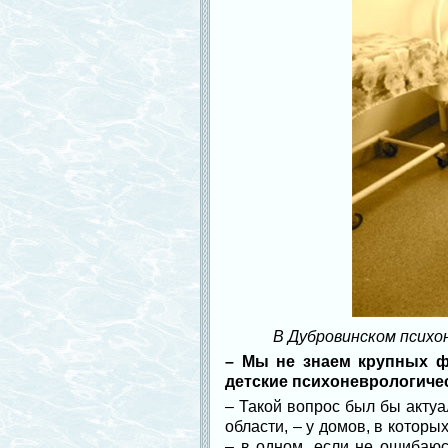
В Дубровинском психон
– Мы не знаем крупных фо
детские психоневрологичес
– Такой вопрос был бы актуа
области, – у домов, в котор
– в одном, если не ошибаюсь