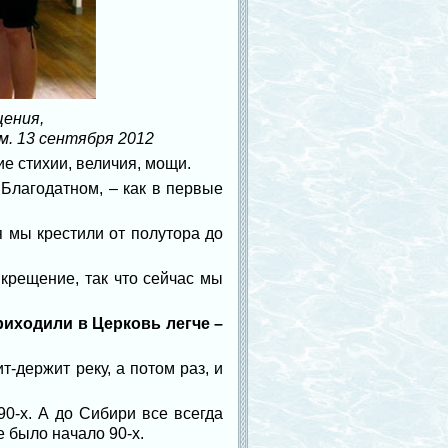
щения,
. 13 сентября 2012
ие стихии, величия, мощи.
Благодатном, – как в первые
я мы крестили от полутора до
крещение, так что сейчас мы
риходили в Церковь легче –
т-держит реку, а потом раз, и
90-х. А до Сибири все всегда
е было начало 90-х.