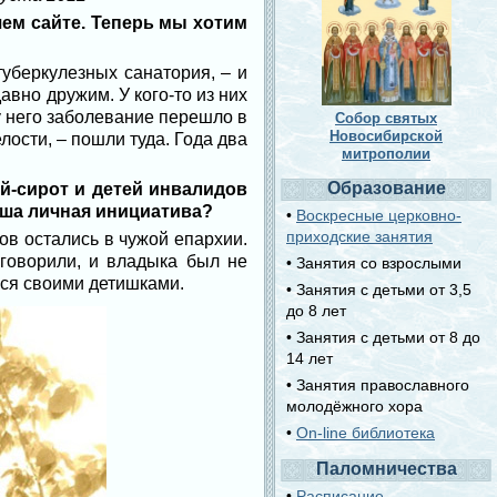
шем сайте. Теперь мы хотим
туберкулезных санатория, – и
вно дружим. У кого-то из них
 у него заболевание перешло в
Собор святых
Новосибирской
лости, – пошли туда. Года два
митрополии
Образование
й-сирот и детей инвалидов
ваша личная инициатива?
•
Воскресные церковно-
приходские занятия
мов остались в чужой епархии.
еговорили, и владыка был не
• Занятия со взрослыми
ься своими детишками.
• Занятия с детьми от 3,5
до 8 лет
• Занятия с детьми от 8 до
14 лет
• Занятия православного
молодёжного хора
•
On-line библиотека
Паломничества
•
Расписание