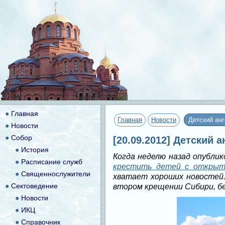
●
Главная
Главная
Новости
Детский ан
●
Новости
●
Собор
[20.09.2012] Детский
●
История
Когда неделю назад опублик
●
Расписание служб
крестить детей с открыт
●
Священнослужители
хватает хороших новостей.
●
Сектоведение
втором крещении Сибири, б
●
Новости
●
ИКЦ
●
Справочник