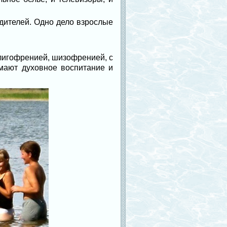
одителей. Одно дело взрослые
олигофренией, шизофренией, с
имают духовное воспитание и