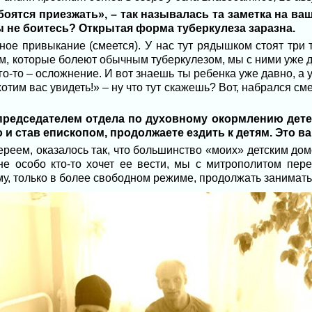
 боятся приезжать», – так называлась та заметка на ва
вы не боитесь? Открытая форма туберкулеза заразна.
ное привыкание (смеется). У нас тут рядышком стоят три 
м, которые болеют обычным туберкулезом, мы с ними уже да
го-то – осложнение. И вот знаешь ты ребенка уже давно, а
отим вас увидеть!» – ну что тут скажешь? Вот, набрался сме
председателем отдела по духовному окормлению дете
 и став епископом, продолжаете ездить к детям. Это 
иереем, оказалось так, что большинство «моих» детским до
не особо кто-то хочет ее вести, мы с митрополитом пер
ему, только в более свободном режиме, продолжать занимат