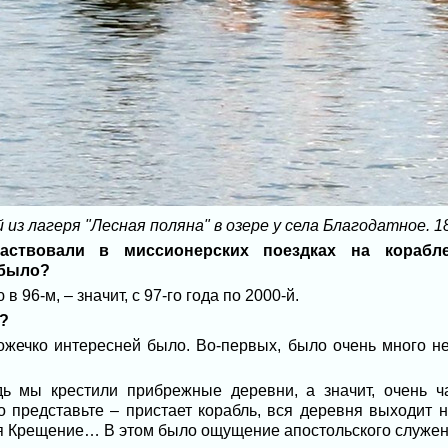
из лагеря "Лесная поляна" в озере у села Благодатное. 18
аствовали в миссионерских поездках на корабле
 было?
в 96-м, – значит, с 97-го года по 2000-й.
е?
ожечко интересней было. Во-первых, было очень много н
ь мы крестили прибрежные деревни, а значит, очень ч
 представьте – пристает корабль, вся деревня выходит н
тся Крещение… В этом было ощущение апостольского служен