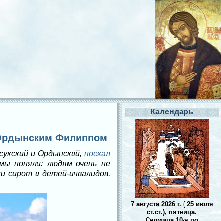
Календарь
и Ордынским Филиппом
асукский и Ордынский,
поехал
 мы поняли: людям очень не
и сирот и детей-инвалидов,
7 августа 2026 г. ( 25 июля
ст.ст.), пятница.
Седмица 10-я по