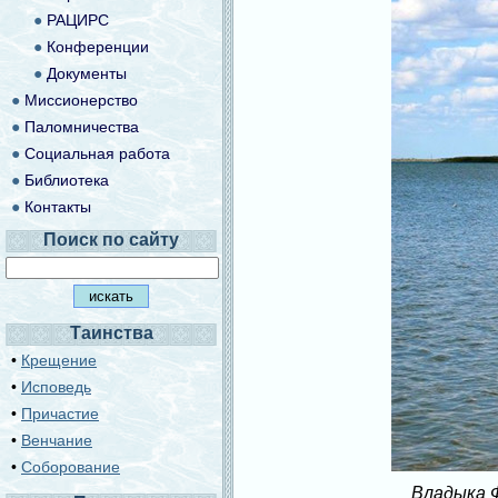
●
РАЦИРС
●
Конференции
●
Документы
●
Миссионерство
●
Паломничества
●
Социальная работа
●
Библиотека
●
Контакты
Поиск по сайту
Таинства
•
Крещение
•
Исповедь
•
Причастие
•
Венчание
•
Соборование
Владыка Ф