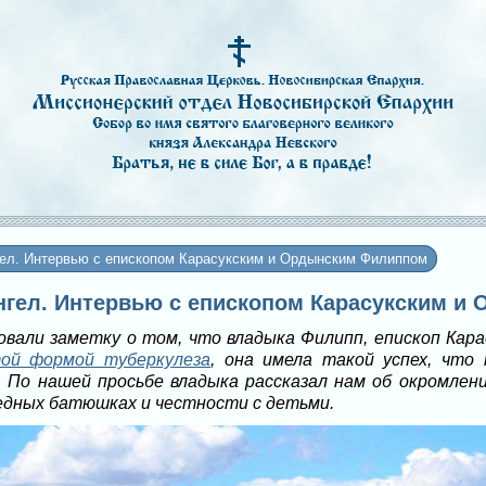
гел. Интервью с епископом Карасукским и Ордынским Филиппом
 ангел. Интервью с епископом Карасукским 
овали заметку о том, что владыка Филипп, епископ Кар
ой формой туберкулеза
, она имела такой успех, что
 По нашей просьбе владыка рассказал нам об окромлени
едных батюшках и честности с детьми.