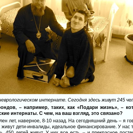
еврологическом интернате. Сегодня здесь живут 245 чело
ндов, – например, таких, как «Подари жизнь», – к
кие интернаты. С чем, на ваш взгляд, это связано?
лен лет, наверное, 8-10 назад. На сегодняшний день – я 
ых живут дети-инвалиды, идеальное финансирование. У нас т
, 450 детей живут. У них все есть, – и прекрасное посте