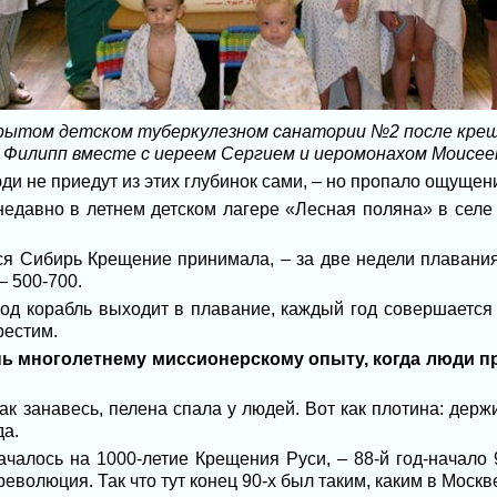
рытом детском туберкулезном санатории №2 после кре
 Филипп вместе с иереем Сергием и иеромонахом Моисеем
юди не приедут из этих глубинок сами, – но пропало ощущен
недавно в летнем детском лагере «Лесная поляна» в селе 
вся Сибирь Крещение принимала, – за две недели плавани
– 500-700.
год корабль выходит в плавание, каждый год совершается 
рестим.
нь многолетнему миссионерскому опыту, когда люди п
к занавесь, пелена спала у людей. Вот как плотина: держи
да.
чалось на 1000-летие Крещения Руси, – 88-й год-начало 
революция. Так что тут конец 90-х был таким, каким в Москв