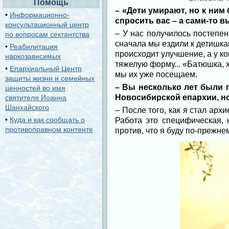
Помощь
– «Дети умирают, но к ним
•
Информационно-
спросить вас – а сами-то 
консультационный центр
– У нас получилось постепен
по вопросам сектантства
сначала мы ездили к детишка
•
Реабилитация
происходит улучшение, а у ко
наркозависимых
тяжелую форму... «Батюшка, х
•
Епархиальный Центр
мы их уже посещаем.
защиты жизни и семейных
– Вы несколько лет были 
ценностей во имя
Новосибирской епархии, но
святителя Иоанна
Шанхайского
– После того, как я стал арх
•
Куда и как сообщать о
Работа это специфическая, 
противоправном контенте
против, что я буду по-прежн