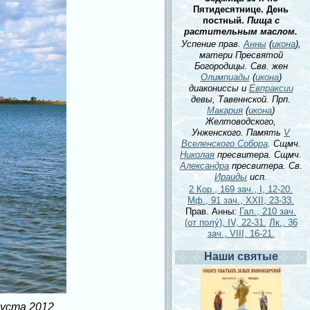
Пятидесятнице. День
постный.
Пища с
растительным маслом.
Успение прав.
Анны
(
икона
),
матери Пресвятой
Богородицы. Свв. жен
Олимпиады
(
икона
)
диакониссы и
Евпраксии
девы, Тавеннской. Прп.
Макария
(
икона
)
Желтоводского,
Унженского. Память
V
Вселенского Собора
. Сщмч.
Николая
пресвитера. Сщмч.
Александра
пресвитера. Св.
Ираиды
исп.
2 Кор., 169 зач., I, 12-20.
Мф., 91 зач., XXII, 23-33.
Прав. Анны:
Гал., 210 зач.
(от полу́), IV, 22-31.
Лк., 36
зач., VIII, 16-21.
Наши святые
густа 2012