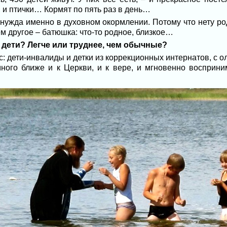
, и птички… Кормят по пять раз в день…
 нужда именно в духовном окормлении. Потому что нету р
ем другое – батюшка: что-то родное, близкое…
е дети? Легче или труднее, чем обычные?
с: дети-инвалиды и детки из коррекционных интернатов, с 
много ближе и к Церкви, и к вере, и мгновенно восприн