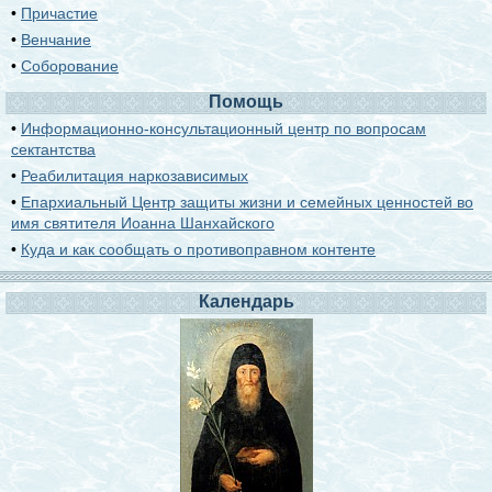
•
Причастие
•
Венчание
•
Соборование
Помощь
•
Информационно-консультационный центр по вопросам
сектантства
•
Реабилитация наркозависимых
•
Епархиальный Центр защиты жизни и семейных ценностей во
имя святителя Иоанна Шанхайского
•
Куда и как сообщать о противоправном контенте
Календарь