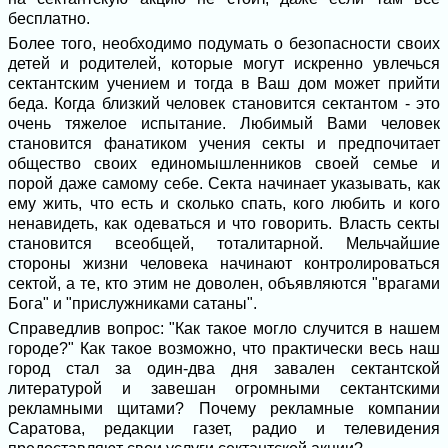
бесплатно.
Более того, необходимо подумать о безопасности своих
детей и родителей, которые могут искренно увлечься
сектантским учением и тогда в Ваш дом может прийти
беда. Когда близкий человек становится сектантом - это
очень тяжелое испытание. Любимый Вами человек
становится фанатиком учения секты и предпочитает
общество своих единомышленников своей семье и
порой даже самому себе. Секта начинает указывать, как
ему жить, что есть и сколько спать, кого любить и кого
ненавидеть, как одеваться и что говорить. Власть секты
становится всеобщей, тоталитарной. Мельчайшие
стороны жизни человека начинают контролироваться
сектой, а те, кто этим не доволен, объявляются "врагами
Бога" и "прислужниками сатаны".
Справедлив вопрос: "Как такое могло случится в нашем
городе?" Как такое возможно, что практически весь наш
город стал за один-два дня завален сектантской
литературой и завешан огромными сектантскими
рекламными щитами? Почему рекламные компании
Саратова, редакции газет, радио и телевидения