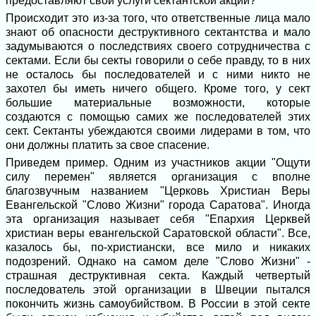
предоставляют свои услуги сектантской акции?
Происходит это из-за того, что ответственные лица мало
знают об опасности деструктивного сектантства и мало
задумываются о последствиях своего сотрудничества с
сектами. Если бы секты говорили о себе правду, то в них
не осталось бы последователей и с ними никто не
захотел бы иметь ничего общего. Кроме того, у сект
большие материальные возможности, которые
создаются с помощью самих же последователей этих
сект. Сектанты убеждаются своими лидерами в том, что
они должны платить за свое спасение.
Приведем пример. Одним из участников акции "Ощути
силу перемен" является организация с вполне
благозвучным названием "Церковь Христиан Веры
Евангельской "Слово Жизни" города Саратова". Иногда
эта организация называет себя "Епархия Церквей
христиан веры евангельской Саратовской области". Все,
казалось бы, по-христиански, все мило и никаких
подозрений. Однако на самом деле "Слово Жизни" -
страшная деструктивная секта. Каждый четвертый
последователь этой организации в Швеции пытался
покончить жизнь самоубийством. В России в этой секте