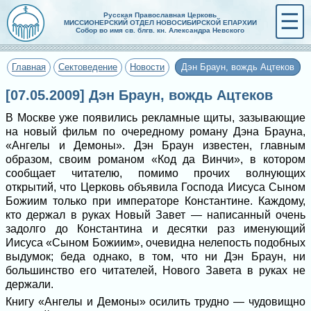
☰
Русская Православная Церковь
МИССИОНЕРСКИЙ ОТДЕЛ НОВОСИБИРСКОЙ ЕПАРХИИ
Собор во имя св. блгв. кн. Александра Невского
Главная
Сектоведение
Новости
Дэн Браун, вождь Ацтеков
[07.05.2009] Дэн Браун, вождь Ацтеков
В Москве уже появились рекламные щиты, зазывающие
на новый фильм по очередному роману Дэна Брауна,
«Ангелы и Демоны». Дэн Браун известен, главным
образом, своим романом «Код да Винчи», в котором
сообщает читателю, помимо прочих волнующих
открытий, что Церковь объявила Господа Иисуса Сыном
Божиим только при императоре Константине. Каждому,
кто держал в руках Новый Завет — написанный очень
задолго до Константина и десятки раз именующий
Иисуса «Сыном Божиим», очевидна нелепость подобных
выдумок; беда однако, в том, что ни Дэн Браун, ни
большинство его читателей, Нового Завета в руках не
держали.
Книгу «Ангелы и Демоны» осилить трудно — чудовищно