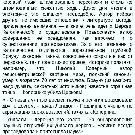
корявый язык, штампованные персонажи и столь же
штампованные сюжетные ходы. Даже для чтения в
электричке это слишком несъедобно. Автор избрал
другие, не имеющие отношения к литературе методы
привлечения внимания — в книге речь идет о Церкви.
Католической; о существовании Православия автор
совершенно не осведомлен, как впрочем, и о
существовании протестантизма. Зато его познания о
Католичестве отличаются поразительной глубиной;
Брауну известны тайны, совершенно сокрытые как от
церковных, так и светских историков. Историки полагают,
например, что Николай Коперник, автор
гелиоцентрической картины мира, польский каноник,
умер в возрасте 70 лет от инсульта. Брауну (из каких-то,
надо думать, секретных источников) известна страшная
тайна — Коперника убила Церковь!
« - С незапамятных времен наука и религия враждовали
друг с другом, - начал Лэнгдон. - Подлинных ученых, не
скрывавших своих воззрений, таких как Коперник...
- Убивали, - перебил его Колер. - За обнародование
научных открытий их убивала церковь. Религия всегда
преследовала и притесняла науку.»