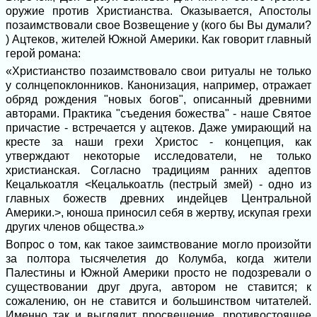
оружие против Христианства. Оказывается, Апостолы
позаимствовали свое Возвещение у (кого бы Вы думали?
) Ацтеков, жителей Южной Америки. Как говорит главный
герой романа:
«Христианство позаимствовало свои ритуалы не только
у солнцепоклонников. Канонизация, например, отражает
обряд рождения "новых богов", описанный древними
авторами. Практика "съедения божества" - наше Святое
причастие - встречается у ацтеков. Даже умирающий на
кресте за наши грехи Христос - концепция, как
утверждают некоторые исследователи, не только
христианская. Согласно традициям ранних адептов
Кецалькоатля <Кецалькоатль (пестрый змей) - одно из
главных божеств древних индейцев Центральной
Америки.>, юноша приносил себя в жертву, искупая грехи
других членов общества.»
Вопрос о том, как такое заимствование могло произойти
за полтора тысячелетия до Колумба, когда жители
Палестины и Южной Америки просто не подозревали о
существовании друг друга, автором не ставится; к
сожалению, он не ставится и большинством читателей.
Именно так и выглядит просвещение, противостоящее