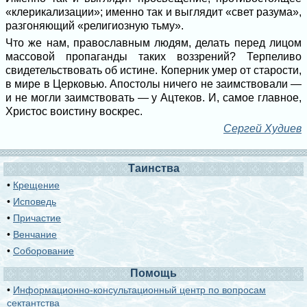
«клерикализации»; именно так и выглядит «свет разума»,
разгоняющий «религиозную тьму».
Что же нам, православным людям, делать перед лицом
массовой пропаганды таких воззрений? Терпеливо
свидетельствовать об истине. Коперник умер от старости,
в мире в Церковью. Апостолы ничего не заимствовали —
и не могли заимствовать — у Ацтеков. И, самое главное,
Христос воистину воскрес.
Сергей Худиев
Таинства
•
Крещение
•
Исповедь
•
Причастие
•
Венчание
•
Соборование
Помощь
•
Информационно-консультационный центр по вопросам
сектантства