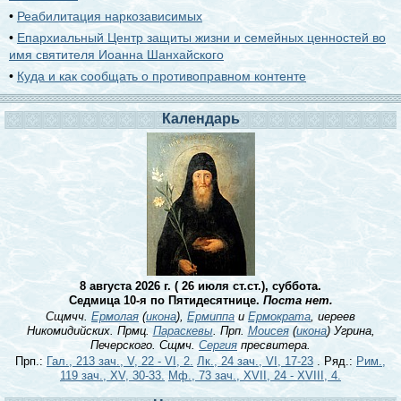
•
Реабилитация наркозависимых
•
Епархиальный Центр защиты жизни и семейных ценностей во
имя святителя Иоанна Шанхайского
•
Куда и как сообщать о противоправном контенте
Календарь
8 августа 2026 г. ( 26 июля ст.ст.), суббота.
Седмица 10-я по Пятидесятнице.
Поста нет.
Сщмчч.
Ермолая
(
икона
),
Ермиппа
и
Ермократа
, иереев
Никомидийских. Прмц.
Параскевы
. Прп.
Моисея
(
икона
) Угрина,
Печерского. Сщмч.
Сергия
пресвитера.
Прп.:
Гал., 213 зач., V, 22 - VI, 2.
Лк., 24 зач., VI, 17-23
. Ряд.:
Рим.,
119 зач., XV, 30-33.
Мф., 73 зач., XVII, 24 - XVIII, 4.