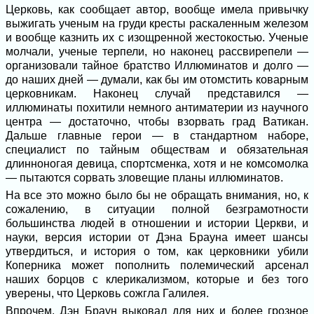
Церковь, как сообщает автор, вообще имела привычку
выжигать ученым на груди кресты раскаленным железом
и вообще казнить их с изощренной жестокостью. Ученые
молчали, ученые терпели, но наконец рассвирепели —
организовали тайное братство Иллюминатов и долго —
до наших дней — думали, как бы им отомстить коварным
церковникам. Наконец случай представился —
иллюминаты похитили немного антиматерии из научного
центра — достаточно, чтобы взорвать град Ватикан.
Дальше главные герои — в стандартном наборе,
специалист по тайным обществам и обязательная
длинноногая девица, спортсменка, хотя и не комсомолка
— пытаются сорвать зловещие планы иллюминатов.
На все это можно было бы не обращать внимания, но, к
сожалению, в ситуации полной безграмотности
большинства людей в отношении и истории Церкви, и
науки, версия истории от Дэна Брауна имеет шансы
утвердиться, и история о том, как церковники убили
Коперника может пополнить полемический арсенал
наших борцов с клерикализмом, которые и без того
уверены, что Церковь сожгла Галилея.
Впрочем, Дэн Браун выковал для них и более грозное