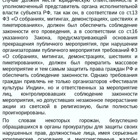
случае должен нести юридическую ответственность и
уполномоченный представитель органа исполнительной
власти субъекта РФ, так как он, в соответствии со ст.13
ФЗ «О собраниях, митингах, демонстрациях, шествиях и
пикетированиях», должен был обеспечить соблюдение
законности его проведения, а в соответствии со ст.16
указанного Закона, предусматривающей основания
прекращения публичного мероприятия, при нарушении
организаторами публичного мероприятия требований ФЗ
«О собраниях, митингах, демонстрациях, шествиях и
пикетированиях», должен был прекратить массовое
мероприятие и тем самым защитить права граждан РФ и
обеспечить соблюдение законности. Однако требования
граждан привлечь не только организаторов «Фестиваля
культуры Индии», но и ответственных за мероприятие
лиц, контролировавших соблюдение законности
мероприятия, но допустивших незаконное перерастание
акции из светской в религиозную, были полностью
проигнорированы.
По словам некоторых горожан, безуспешно
обращавшихся в органы прокуратуры для защиты своих
нарушенных прав, должностные лица, имея серьезные
юридические основания и многочисленные жалобы