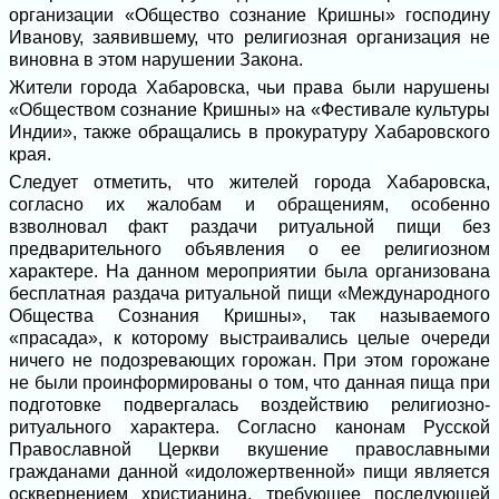
организации «Общество сознание Кришны» господину
Иванову, заявившему, что религиозная организация не
виновна в этом нарушении Закона.
Жители города Хабаровска, чьи права были нарушены
«Обществом сознание Кришны» на «Фестивале культуры
Индии», также обращались в прокуратуру Хабаровского
края.
Следует отметить, что жителей города Хабаровска,
согласно их жалобам и обращениям, особенно
взволновал факт раздачи ритуальной пищи без
предварительного объявления о ее религиозном
характере. На данном мероприятии была организована
бесплатная раздача ритуальной пищи «Международного
Общества Сознания Кришны», так называемого
«прасада», к которому выстраивались целые очереди
ничего не подозревающих горожан. При этом горожане
не были проинформированы о том, что данная пища при
подготовке подвергалась воздействию религиозно-
ритуального характера. Согласно канонам Русской
Православной Церкви вкушение православными
гражданами данной «идоложертвенной» пищи является
осквернением христианина, требующее последующей