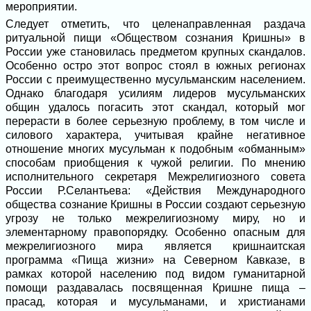
мероприятии.
Следует отметить, что целенаправленная раздача
ритуальной пищи «Обществом сознания Кришны» в
России уже становилась предметом крупных скандалов.
Особенно остро этот вопрос стоял в южных регионах
России с преимущественно мусульманским населением.
Однако благодаря усилиям лидеров мусульманских
общин удалось погасить этот скандал, который мог
перерасти в более серьезную проблему, в том числе и
силового характера, учитывая крайне негативное
отношение многих мусульман к подобным «обманным»
способам приобщения к чужой религии. По мнению
исполнительного секретаря Межрелигиозного совета
России Р.Селантьева: «Действия Международного
общества сознание Кришны в России создают серьезную
угрозу не только межрелигиозному миру, но и
элементарному правопорядку. Особенно опасным для
межрелигиозного мира является кришнаитская
программа «Пища жизни» на Северном Кавказе, в
рамках которой населению под видом гуманитарной
помощи раздавалась посвященная Кришне пища –
прасад, которая и мусульманами, и христианами