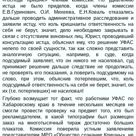
истца не было приделов, когда члены комиссии
Е.В.Гуринович, О.И. Михеева, Е.Н.Коваль отказались
дальше проводить административное расследование и
заявили истцу, что коль кришнаиты ответственность на
себя не берут, значит, дело необходимо закрывать в
связи с отсутствием виновных лиц. Юрист, проводивший
консультацию истца, объяснил ему, что решение УФАС
нелепо по своей сущности, так как сложно представить
аналогичную ситуацию, например, в суде, когда
подсудимый заявляет, что он никого не насиловал, суд
принимает решение дальше следствие не продолжать,
не проверять его показания, а поверить подсудимому на
слово, при этом, объяснив потерпевшим, что, коль
подсудимый ответственность на себя не берет, значит, он
их (т.е. потерпевших) не насиловал!
Глубоко возмущает тот факт, что работники УФАС по
Хабаровскому краю в течение нескольких месяцев не
смогли провести проверку на предмет того, кто был
рекламодателем, в какой типографии был размещен
заказ на многотысячный тираж достаточно больших
плакатов. Комиссия поверила устным заявлениям
представителям МРО «Общество сознание Кришны», не