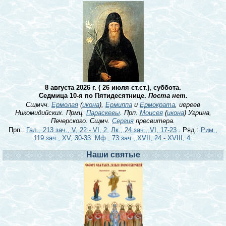
8 августа 2026 г. ( 26 июля ст.ст.), суббота.
Седмица 10-я по Пятидесятнице.
Поста нет.
Сщмчч.
Ермолая
(
икона
),
Ермиппа
и
Ермократа
, иереев
Никомидийских. Прмц.
Параскевы
. Прп.
Моисея
(
икона
) Угрина,
Печерского. Сщмч.
Сергия
пресвитера.
Прп.:
Гал., 213 зач., V, 22 - VI, 2.
Лк., 24 зач., VI, 17-23
. Ряд.:
Рим.,
119 зач., XV, 30-33.
Мф., 73 зач., XVII, 24 - XVIII, 4.
Наши святые