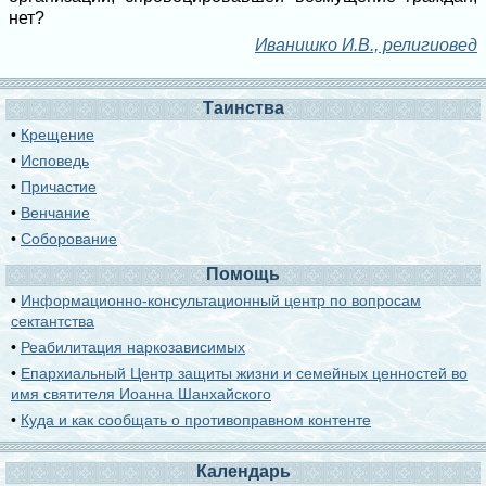
нет?
Иванишко И.В., религиовед
Таинства
•
Крещение
•
Исповедь
•
Причастие
•
Венчание
•
Соборование
Помощь
•
Информационно-консультационный центр по вопросам
сектантства
•
Реабилитация наркозависимых
•
Епархиальный Центр защиты жизни и семейных ценностей во
имя святителя Иоанна Шанхайского
•
Куда и как сообщать о противоправном контенте
Календарь