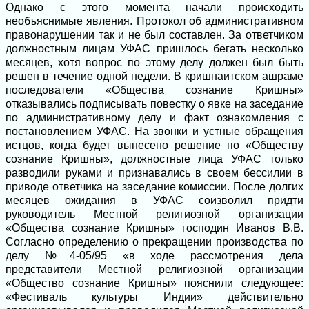
Однако с этого момента начали происходить
необъяснимые явления. Протокол об административном
правонарушении так и не был составлен. За ответчиком
должностным лицам УФАС пришлось бегать несколько
месяцев, хотя вопрос по этому делу должен был быть
решен в течение одной недели. В кришнаитском ашраме
последователи «Общества сознание Кришны»
отказывались подписывать повестку о явке на заседание
по административному делу и факт ознакомления с
постановлением УФАС. На звонки и устные обращения
истцов, когда будет вынесено решение по «Обществу
сознание Кришны», должностные лица УФАС только
разводили руками и признавались в своем бессилии в
приводе ответчика на заседание комиссии. После долгих
месяцев ожидания в УФАС соизволил придти
руководитель Местной религиозной организации
«Общества сознание Кришны» господин Иванов В.В.
Согласно определению о прекращении производства по
делу №4-05/95 «в ходе рассмотрения дела
представители Местной религиозной организации
«Общество сознание Кришны» пояснили следующее:
«Фестиваль культуры Индии» действительно