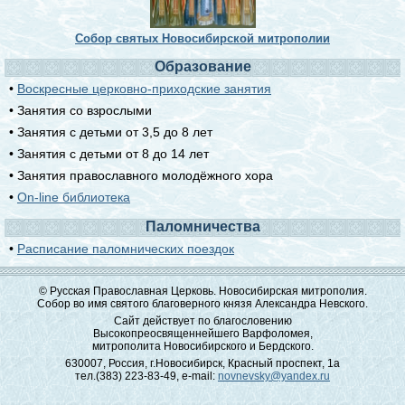
Собор святых Новосибирской митрополии
Образование
•
Воскресные церковно-приходские занятия
• Занятия со взрослыми
• Занятия с детьми от 3,5 до 8 лет
• Занятия с детьми от 8 до 14 лет
• Занятия православного молодёжного хора
•
On-line библиотека
Паломничества
•
Расписание паломнических поездок
© Русская Православная Церковь. Новосибирская митрополия.
Собор во имя святого благоверного князя Александра Невского.
Сайт действует по благословению
Высокопреосвященнейшего Варфоломея,
митрополита Новосибирского и Бердского.
630007, Россия, г.Новосибирск, Красный проспект, 1а
тел.(383) 223-83-49, e-mail:
novnevsky@yandex.ru