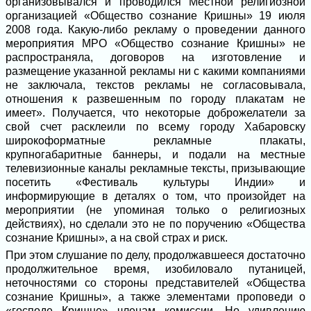
организовывался и проводился Местной религиозной
организацией «Общество сознание Кришны» 19 июля
2008 года. Какую-либо рекламу о проведении данного
мероприятия МРО «Общество сознание Кришны» не
распространяла, договоров на изготовление и
размещение указанной рекламы ни с какими компаниями
не заключала, текстов рекламы не согласовывала,
отношения к развешенным по городу плакатам не
имеет». Получается, что некоторые доброжелатели за
свой счет расклеили по всему городу Хабаровску
широкоформатные рекламные плакаты,
крупногабаритные баннеры, и подали на местные
телевизионные каналы рекламные тексты, призывающие
посетить «Фестиваль культуры Индии» и
информирующие в деталях о том, что произойдет на
мероприятии (не упоминая только о религиозных
действиях), но сделали это не по поручению «Общества
сознание Кришны», а на свой страх и риск.
При этом слушание по делу, продолжавшееся достаточно
продолжительное время, изобиловало путаницей,
неточностями со стороны представителей «Общества
сознание Кришны», а также элементами проповеди о
«господе Кришне» членам комиссии. Но удивлению