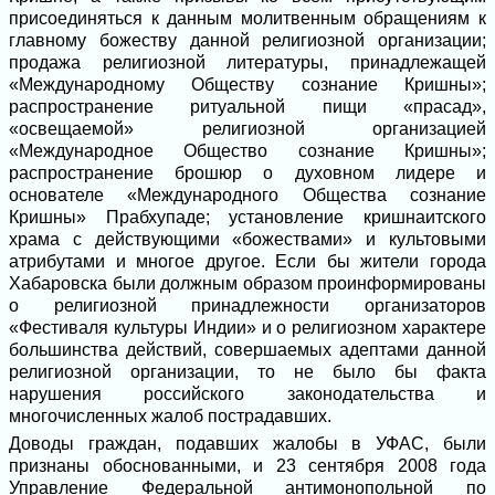
присоединяться к данным молитвенным обращениям к
главному божеству данной религиозной организации;
продажа религиозной литературы, принадлежащей
«Международному Обществу сознание Кришны»;
распространение ритуальной пищи «прасад»,
«освещаемой» религиозной организацией
«Международное Общество сознание Кришны»;
распространение брошюр о духовном лидере и
основателе «Международного Общества сознание
Кришны» Прабхупаде; установление кришнаитского
храма с действующими «божествами» и культовыми
атрибутами и многое другое. Если бы жители города
Хабаровска были должным образом проинформированы
о религиозной принадлежности организаторов
«Фестиваля культуры Индии» и о религиозном характере
большинства действий, совершаемых адептами данной
религиозной организации, то не было бы факта
нарушения российского законодательства и
многочисленных жалоб пострадавших.
Доводы граждан, подавших жалобы в УФАС, были
признаны обоснованными, и 23 сентября 2008 года
Управление Федеральной антимонопольной по