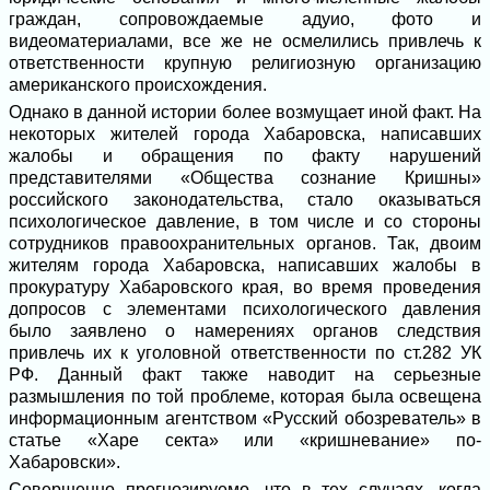
граждан, сопровождаемые адуио, фото и
видеоматериалами, все же не осмелились привлечь к
ответственности крупную религиозную организацию
американского происхождения.
Однако в данной истории более возмущает иной факт. На
некоторых жителей города Хабаровска, написавших
жалобы и обращения по факту нарушений
представителями «Общества сознание Кришны»
российского законодательства, стало оказываться
психологическое давление, в том числе и со стороны
сотрудников правоохранительных органов. Так, двоим
жителям города Хабаровска, написавших жалобы в
прокуратуру Хабаровского края, во время проведения
допросов с элементами психологического давления
было заявлено о намерениях органов следствия
привлечь их к уголовной ответственности по ст.282 УК
РФ. Данный факт также наводит на серьезные
размышления по той проблеме, которая была освещена
информационным агентством «Русский обозреватель» в
статье «Харе секта» или «кришневание» по-
Хабаровски».
Совершенно прогнозируемо, что в тех случаях, когда