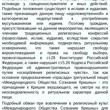
исповеди у священнослужителя и иных действий.
Подобные положения существуют в исламе и иудаизме,
также признающих данную пищу «идоложертвенной» и
категорически недопустимой к употреблению
мусульманином или иудеем. Поэтому граждане,
присутствовавшие на данном мероприятии, являющиеся
членами традиционных религиозных конфессий
(православие, ислам, иудаизм), вследствие сокрытия
необходимой информации, подверглись ритуальному
осквернению, что также нарушает свободу
вероисповедания и права на свободу выбора,
провозглашенные в ст.28 Конституции Российской
Федерации, а также нарушает ст.5.26 Кодекса Российской
Федерации об административных правонарушениях
путем «оскорбления религиозных чувств», так как
основное предназначение «прасада» (ритуальной пищи)
«Международного Общества Сознание Кришны» - это
причащение к Кришне вкушающего, не смотря на его
неосведомленность о ритуальном характере данной
пищи.
Подобный обман при вовлечении в религиозный культ
«Международного Общества Сознание Кришны» для