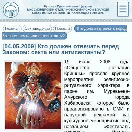
☰
Русская Православная Церковь
МИССИОНЕРСКИЙ ОТДЕЛ НОВОСИБИРСКОЙ ЕПАРХИИ
Собор во имя св. блгв. кн. Александра Невского
Главная
Сектоведение
Новости
Кто должен отвечать перед
Законом: секта или антисектанты?
[04.05.2009] Кто должен отвечать перед
Законом: секта или антисектанты?
19 июля 2008 года
«Общество сознание
Кришны» провело крупное
мероприятие религиозно-
ритуального характера в
парке им. Муравьева-
Амурского города
Хабаровска, которое было
проанонсировано в СМИ и
наружной рекламой как
культурное мероприятие под
названием «Фестиваль