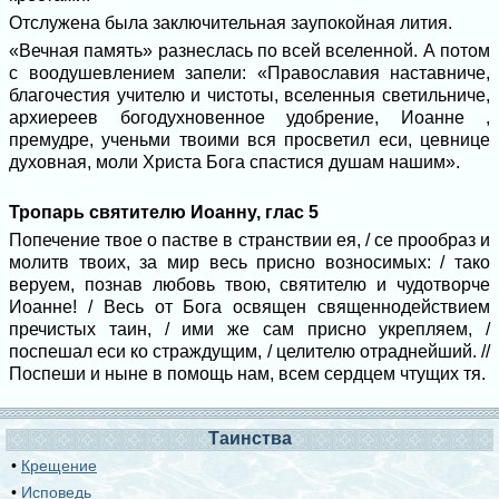
Отслужена была заключительная заупокойная лития.
«Вечная память» разнеслась по всей вселенной. А потом
с воодушевлением запели: «Православия наставниче,
благочестия учителю и чистоты, вселенныя светильниче,
архиереев богодухновенное удобрение, Иоанне ,
премудре, ученьми твоими вся просветил еси, цевнице
духовная, моли Христа Бога спастися душам нашим».
Тропарь святителю Иоанну, глас 5
Попечение твое о пастве в странствии ея, / се прообраз и
молитв твоих, за мир весь присно возносимых: / тако
веруем, познав любовь твою, святителю и чудотворче
Иоанне! / Весь от Бога освящен священнодействием
пречистых таин, / ими же сам присно укрепляем, /
поспешал еси ко страждущим, / целителю отраднейший. //
Поспеши и ныне в помощь нам, всем сердцем чтущих тя.
Таинства
•
Крещение
•
Исповедь