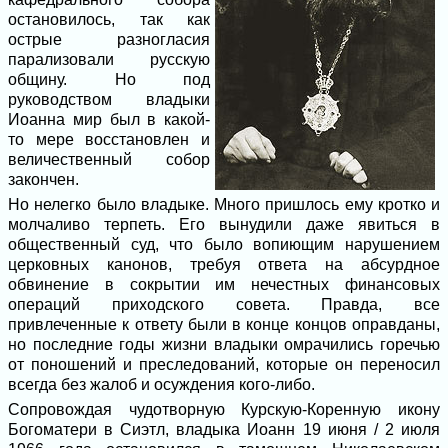
остановилось, так как
острые разногласия
парализовали русскую
общину. Но под
руководством владыки
Иоанна мир был в какой-
то мере восстановлен и
величественный собор
закончен.
Но нелегко было владыке. Много пришлось ему кротко и
молчаливо терпеть. Его вынудили даже явиться в
общественный суд, что было вопиющим нарушением
церковных канонов, требуя ответа на абсурдное
обвинение в сокрытии им нечестных финансовых
операций приходского совета. Правда, все
привлеченные к ответу были в конце концов оправданы,
но последние годы жизни владыки омрачились горечью
от поношений и преследований, которые он переносил
всегда без жалоб и осуждения кого-либо.
Сопровождая чудотворную Курскую-Коренную икону
Богоматери в Сиэтл, владыка Иоанн 19 июня / 2 июля