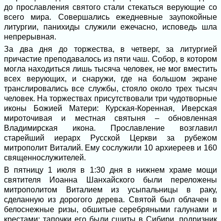
до прославления святого стали стекаться верующие со
всего мира. Совершались ежедневные заупокойные
литургии, панихиды служили ежечасно, исповедь шла
непрерывная.
За два дня до торжества, в четверг, за литургией
причастие преподавалось из пяти чаш. Собор, в котором
могла находиться лишь тысяча человек, не мог вместить
всех верующих, и снаружи, где на большом экране
транслировались все службы, стояло около трех тысяч
человек. На торжествах присутствовали три чудотворные
иконы Божией Матери: Курская-Коренная, Иверская
мироточивая и местная святыня – обновленная
Владимирская икона. Прославление возглавил
старейший иерарх Русской Церкви за рубежом
митрополит Виталий. Ему сослужили 10 архиереев и 160
священнослужителей.
В пятницу 1 июля в 1:30 дня в нижнем храме мощи
святителя Иоанна Шанхайского были переложены
митрополитом Виталием из усыпальницы в раку,
сделанную из дорогого дерева. Святой был облачен в
белоснежные ризы, обшитые серебряными галунами и
крестами; тапочки его были сшиты в Сибири, подризник