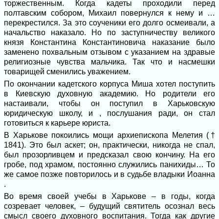
торжественным. Когда кадеты проходили перед
полтавским собором, Михаил повернулся к нему и …
перекрестился. За это соученики его долго осмеивали, а
начальство наказало. Но по заступничеству великого
князя Константина Константиновича наказание было
заменено похвальным отзывом с указанием на здравые
религиозные чувства мальчика. Так что и насмешки
товарищей сменились уважением.
По окончании кадетского корпуса Миша хотел поступить
в Киевскую духовную академию. Но родители его
настаивали, чтобы он поступил в Харьковскую
юридическую школу, и , послушания ради, он стал
готовиться к карьере юриста.
В Харькове покоились мощи архиепископа Мелетия (†
1841). Это был аскет; он, практически, никогда не спал,
был прозорливцем и предсказал свою кончину. На его
гробе, под храмом, постоянно служились панихиды… То
же самое позже повторилось и в судьбе владыки Иоанна
.
Во время своей учебы в Харькове – в годы, когда
созревает человек, – будущий святитель осознал весь
смысл своего духовного воспитания. Тогда как другие