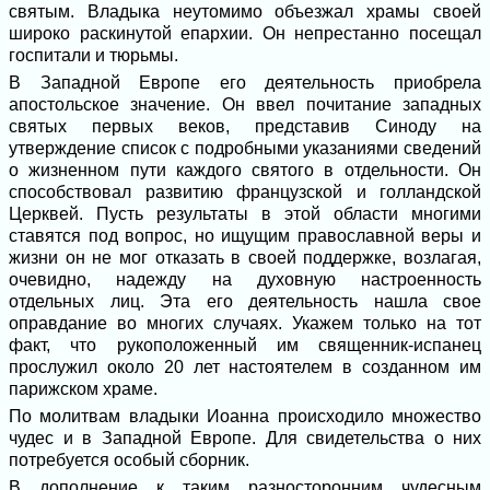
святым. Владыка неутомимо объезжал храмы своей
широко раскинутой епархии. Он непрестанно посещал
госпитали и тюрьмы.
В Западной Европе его деятельность приобрела
апостольское значение. Он ввел почитание западных
святых первых веков, представив Синоду на
утверждение список с подробными указаниями сведений
о жизненном пути каждого святого в отдельности. Он
способствовал развитию французской и голландской
Церквей. Пусть результаты в этой области многими
ставятся под вопрос, но ищущим православной веры и
жизни он не мог отказать в своей поддержке, возлагая,
очевидно, надежду на духовную настроенность
отдельных лиц. Эта его деятельность нашла свое
оправдание во многих случаях. Укажем только на тот
факт, что рукоположенный им священник-испанец
прослужил около 20 лет настоятелем в созданном им
парижском храме.
По молитвам владыки Иоанна происходило множество
чудес и в Западной Европе. Для свидетельства о них
потребуется особый сборник.
В дополнение к таким разносторонним чудесным