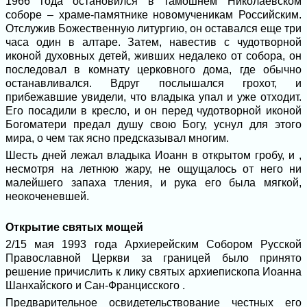
1966 года остановился в тамошнем Николаевском
соборе – храме-памятнике новомученикам Российским.
Отслужив Божественную литургию, он оставался еще три
часа один в алтаре. Затем, навестив с чудотворной
иконой духовных детей, живших недалеко от собора, он
последовал в комнату церковного дома, где обычно
останавливался. Вдруг послышался грохот, и
прибежавшие увидели, что владыка упал и уже отходит.
Его посадили в кресло, и он перед чудотворной иконой
Богоматери предал душу свою Богу, уснул для этого
мира, о чем так ясно предсказывал многим.
Шесть дней лежал владыка Иоанн в открытом гробу, и ,
несмотря на летнюю жару, не ощущалось от него ни
малейшего запаха тления, и рука его была мягкой,
неокоченевшей.
Открытие святых мощей
2/15 мая 1993 года Архиерейским Собором Русской
Православной Церкви за границей было принято
решение причислить к лику святых архиепископа Иоанна
Шанхайского и Сан-Францисского .
Предварительное освидетельствование честных его