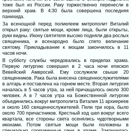
тоже был из России. Раку торжественно перенесли в
верхний храм. В 4:30 была совершена последняя
панихида.
За всенощной перед полиелеем митрополит Виталий
открыл раку: святые мощи, кроме лица, были открыты,
руки видны. Икону святителя высоко подняли два рослых
священника, и всенародно было спето величание
святому. Прикладывание к мощам закончилось в 11
часов ночи.
В субботу службы чередовались в приделах храма.
Первую литургию совершил в 2 часа ночи епископ
Вевейский Амвросий. Ему сослужили свыше 20
священников. Рака была внесена священнослужителями
в алтарь и поставлена на горнем месте. Вторая литургия
началась в 5 часов утра, за ней причащалось около 300
человек. А в 7 часов утра на Божественной литургии
объединились вокруг митрополита Виталия 11 архиереев
и около 160 священнослужителей. Пели три хора, было
около 700 причастников. Крестный ход шел вокруг всего
квартала, все стороны света осенялись чудотворными
иконами. Потом святые мощи были положены в
специально сооруженные сени в храме. Закончилась