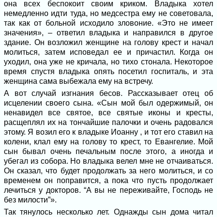
она всех беспокоит своим криком. Владыка хотел
немедленно идти туда, но медсестра ему не советовала,
так как от больной исходило зловоние. «Это не имеет
значения», – ответил владыка и направился в другое
здание. Он возложил женщине на голову крест и начал
молиться, затем исповедал ее и причастил. Когда он
уходил, она уже не кричала, но тихо стонала. Некоторое
время спустя владыка опять посетил госпиталь, и эта
женщина сама выбежала ему на встречу.
А вот случай изгнания бесов. Рассказывает отец об
исцелении своего сына. «Сын мой был одержимый, он
ненавидел все святое, все святые иконы и кресты,
расщеплял их на тончайшие палочки и очень радовался
этому. Я возил его к владыке Иоанну , и тот его ставил на
колени, клал ему на голову то крест, то Евангелие. Мой
сын бывал очень печальным после этого, а иногда и
убегал из собора. Но владыка велел мне не отчаиваться.
Он сказал, что будет продолжать за него молиться, и со
временем он поправится, а пока что пусть продолжает
лечиться у докторов. “А вы не переживайте, Господь не
без милости”».
Так тянулось несколько лет. Однажды сын дома читал