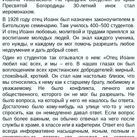
Пресвятой Богородицы 30-летний инок стал
иеромонахом.
В 1928 году отец Иоанн был назначен законоучителем в
Битольскую семинарию. Там училось 400–500 студентов.
И отец Иоанн любовью, молитвой и трудами принялся за
воспитание молодых людей. Он знал каждого ученика,
его нужды, и каждому он мог помочь разрешить любое
недоумение и дать добрый совет.
Один из студентов так отзывался о нем: «Отец Иоанн
любил нас всех, и мы – его. В наших глазах он был
воплощением всех христианских добродетелей: мирный,
спокойный, кроткий. Он стал нам настолько близок, что
мы относились к нему как к старшему брату, любимому и
уважаемому. Не было конфликта, личного или
общественного, которого он не мог бы разрешить. Не
было вопроса, на который у него не нашлось бы ответа.
Достаточно было кому-нибудь на улице что-то у него
спросить, как он немедленно давал ответ. Если вопрос
был более важным, он обычно отвечал на него после
службы в храме, в классе или в кафетерии. Ответ его был
всегда информативно насыщенным, ясным, полным и