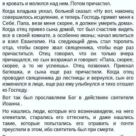
в кровать и молился над ним. Потом причастил.
Когда владыка уехал, больной сказал: «Ну вот, наконец
совершилось исцеление, и теперь Господь примет меня к
Себе. Папа, вези меня скорее, я должен умереть дома».
Когда отец привез сына домой, тот был счастлив видеть
все в своей комнате, а особенно иконы; начал молиться
и взял Евангелие. На следующий день стал торопить
отца, чтобы скорее звал священника, чтобы еще раз
причаститься. Отец говорил, что он только вчера
причащался, но сын возражал и говорил: «Папа, скорее,
скорее, а то не успеешь». Отец позвонил. Приехал
батюшка, и сына еще раз причастили. Когда отец
проводил священника до лестницы и вернулся, сын его
изменился в лице, еще раз ему улыбнулся и тихо отошел
ко Господу.
Вот так был прославляем Бог в действиях святителя
Иоанна .
Но нашлись люди, которые его возненавидели, на него
клеветали, старались его оттеснить, и даже нашлись
такие, которые попытались его отравить и почти
преуспели в этом, ибо святитель был при смерти.