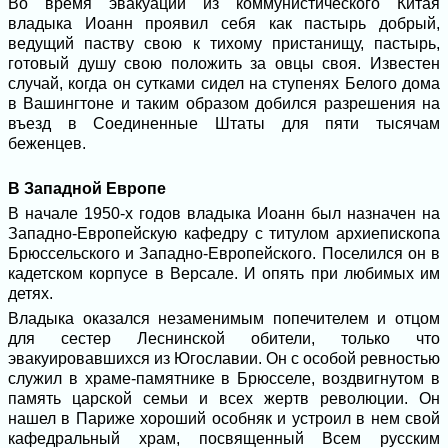
Во время эвакуации из коммунистического Китая
владыка Иоанн проявил себя как пастырь добрый,
ведущий паству свою к тихому пристанищу, пастырь,
готовый душу свою положить за овцы своя. Известен
случай, когда он сутками сидел на ступенях Белого дома
в Вашингтоне и таким образом добился разрешения на
въезд в Соединенные Штаты для пяти тысячам
беженцев.
В Западной Европе
В начале 1950-х годов владыка Иоанн был назначен на
Западно-Европейскую кафедру с титулом архиепископа
Брюссельского и Западно-Европейского. Поселился он в
кадетском корпусе в Версале. И опять при любимых им
детях.
Владыка оказался незаменимым попечителем и отцом
для сестер Леснинской обители, только что
эвакуировавшихся из Югославии. Он с особой ревностью
служил в храме-памятнике в Брюсселе, воздвигнутом в
память царской семьи и всех жертв революции. Он
нашел в Париже хороший особняк и устроил в нем свой
кафедральный храм, посвященный Всем русским