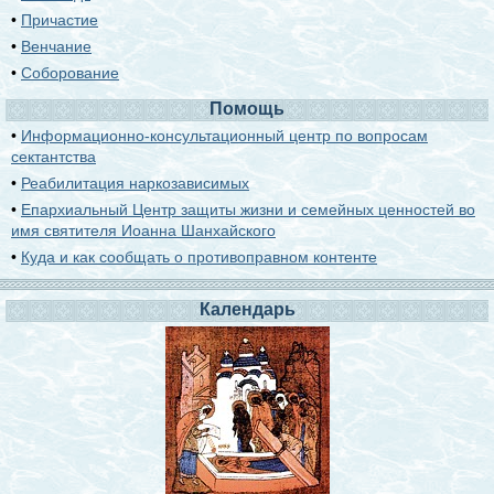
•
Причастие
•
Венчание
•
Соборование
Помощь
•
Информационно-консультационный центр по вопросам
сектантства
•
Реабилитация наркозависимых
•
Епархиальный Центр защиты жизни и семейных ценностей во
имя святителя Иоанна Шанхайского
•
Куда и как сообщать о противоправном контенте
Календарь