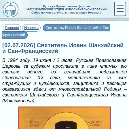
☰
Русская Православная Церковь
МИССИОНЕРСКИЙ ОТДЕЛ НОВОСИБИРСКОЙ ЕПАРХИИ
Собор во имя св. блгв. кн. Александра Невского
Главная
Новости
Святитель Иоанн Шанхайский и Сан-
Францисский
[02.07.2026] Святитель Иоанн Шанхайский
и Сан-Францисский
В 1994 году, 19 июня / 2 июля, Русская Православная
Церковь за рубежом прославила в лике чтимых ею
святых одного из величайших подвижников
Православия XX века, молитвенника за всех
страждущих и нуждающихся, защитника и пастыря
оказавшихся вдали от многострадальной Родины –
святителя Шанхайского и Сан-Францисского Иоанна
(Максимовича).