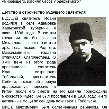
умирающего, изгонял бесов у одержимого?
Детство и отрочество будущего святителя
Будущий святитель Иоанн
родился в селе Адамовка
Харьковской губернии 4
июня 1896 года. В святом
крещении он был назван
Михаилом – в честь святого
архангела Божия. Род его,
Максимовичей, издавна
отличался благочестием. В
XVIII веке из этого рода
прославился святитель
Иоанн , митрополит
Тобольский, просветитель
Сибири, пославший первую
православную миссию в
Китай; после его смерти на его могиле происходило
множество чудес. Он был прославлен в 1916 году, и его
нетленные мощи по сей день почивают в Тобольске.
Миша Максимович был болезненным ребенком. Он