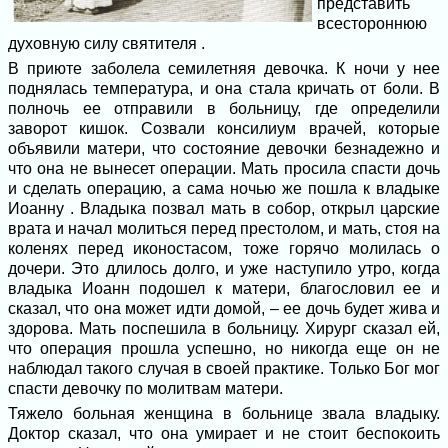
представить
всестороннюю
духовную силу святителя .
В приюте заболела семилетняя девочка. К ночи у нее
поднялась температура, и она стала кричать от боли. В
полночь ее отправили в больницу, где определили
заворот кишок. Созвали консилиум врачей, которые
объявили матери, что состояние девочки безнадежно и
что она не вынесет операции. Мать просила спасти дочь
и сделать операцию, а сама ночью же пошла к владыке
Иоанну . Владыка позвал мать в собор, открыл царские
врата и начал молиться перед престолом, и мать, стоя на
коленях перед иконостасом, тоже горячо молилась о
дочери. Это длилось долго, и уже наступило утро, когда
владыка Иоанн подошел к матери, благословил ее и
сказал, что она может идти домой, – ее дочь будет жива и
здорова. Мать поспешила в больницу. Хирург сказал ей,
что операция прошла успешно, но никогда еще он не
наблюдал такого случая в своей практике. Только Бог мог
спасти девочку по молитвам матери.
Тяжело больная женщина в больнице звала владыку.
Доктор сказал, что она умирает и не стоит беспокоить