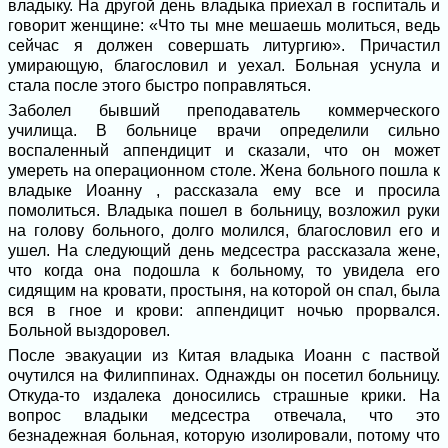
владыку. На другой день владыка приехал в госпиталь и
говорит женщине: «Что ты мне мешаешь молиться, ведь
сейчас я должен совершать литургию». Причастил
умирающую, благословил и уехал. Больная уснула и
стала после этого быстро поправляться.
Заболел бывший преподаватель коммерческого
училища. В больнице врачи определили сильно
воспаленный аппендицит и сказали, что он может
умереть на операционном столе. Жена больного пошла к
владыке Иоанну , рассказала ему все и просила
помолиться. Владыка пошел в больницу, возложил руки
на голову больного, долго молился, благословил его и
ушел. На следующий день медсестра рассказала жене,
что когда она подошла к больному, то увидела его
сидящим на кровати, простыня, на которой он спал, была
вся в гное и крови: аппендицит ночью прорвался.
Больной выздоровел.
После эвакуации из Китая владыка Иоанн с паствой
очутился на Филиппинах. Однажды он посетил больницу.
Откуда-то издалека доносились страшные крики. На
вопрос владыки медсестра отвечала, что это
безнадежная больная, которую изолировали, потому что