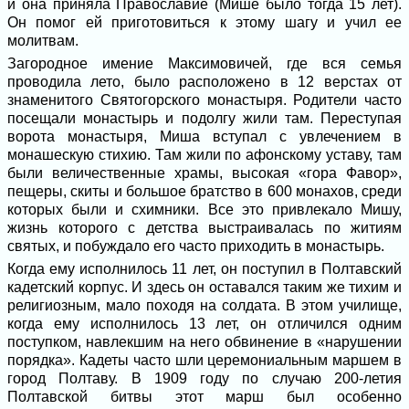
и она приняла Православие (Мише было тогда 15 лет).
Он помог ей приготовиться к этому шагу и учил ее
молитвам.
Загородное имение Максимовичей, где вся семья
проводила лето, было расположено в 12 верстах от
знаменитого Святогорского монастыря. Родители часто
посещали монастырь и подолгу жили там. Переступая
ворота монастыря, Миша вступал с увлечением в
монашескую стихию. Там жили по афонскому уставу, там
были величественные храмы, высокая «гора Фавор»,
пещеры, скиты и большое братство в 600 монахов, среди
которых были и схимники. Все это привлекало Мишу,
жизнь которого с детства выстраивалась по житиям
святых, и побуждало его часто приходить в монастырь.
Когда ему исполнилось 11 лет, он поступил в Полтавский
кадетский корпус. И здесь он оставался таким же тихим и
религиозным, мало походя на солдата. В этом училище,
когда ему исполнилось 13 лет, он отличился одним
поступком, навлекшим на него обвинение в «нарушении
порядка». Кадеты часто шли церемониальным маршем в
город Полтаву. В 1909 году по случаю 200-летия
Полтавской битвы этот марш был особенно