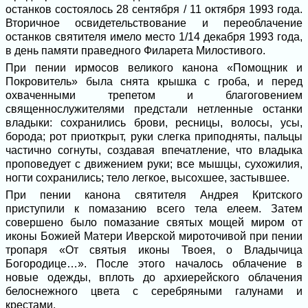
останков состоялось 28 сентября / 11 октября 1993 года.
Вторичное освидетельствование и переоблачение
останков святителя имело место 1/14 декабря 1993 года,
в день памяти праведного Филарета Милостивого.
При пении ирмосов великого канона «Помощник и
Покровитель» была снята крышка с гроба, и перед
охваченными трепетом и благоговением
священнослужителями предстали нетленные останки
владыки: сохранились брови, ресницы, волосы, усы,
борода; рот приоткрыт, руки слегка приподняты, пальцы
частично согнуты, создавая впечатление, что владыка
проповедует с движением руки; все мышцы, сухожилия,
ногти сохранились; тело легкое, высохшее, застывшее.
При пении канона святителя Андрея Критского
приступили к помазанию всего тела елеем. Затем
совершено было помазание святых мощей миром от
иконы Божией Матери Иверской мироточивой при пении
тропаря «От святыя иконы Твоея, о Владычица
Богородице…». После этого началось облачение в
новые одежды, вплоть до архиерейского облачения
белоснежного цвета с серебряными галунами и
крестами.