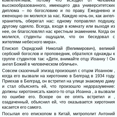
компетентным, потому что исходил от человека
высокообразованного, имеющего два университетских
диплома – по богословию и по праву. Ежедневно и
еженощно он молился за нас. Каждую ночь он, как ангел-
хранитель, оберегал нас: одному поправлял подушку,
другому одеяло. Всегда, входя в комнату или выходя из
нее, он благословлял нас крестным знамением. Когда он
молился, студенты ощущали, что он беседовал с
жителями небесного мира».
Епископ Охридский Николай (Велимирович), великий
сербский богослов и проповедник, обратился однажды к
группе студентов так: «Дети, внимайте отцу Иоанну ! Он
ангел Божий в человеческом обличье».
Совсем сказочный эпизод произошел с отцом Иоанном ,
когда его вызвали на хиротонию в Белград в 1934 году.
Приехав в Белград, он встретил на улице знакомую даму
и стал объяснять ей, что произошло недоразумение:
должны хиротонисать какого-то отца Иоанна , а вызвали
по ошибке его. Вскоре он ее опять встретил и ,
озадаченный, объяснил ей, что оказывается хиротония
касается его самого.
Посылая его епископом в Китай, митрополит Антоний