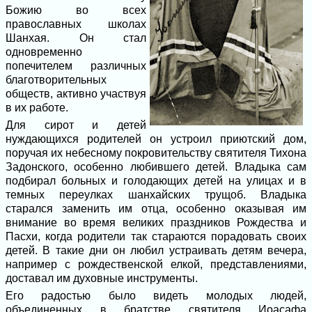
Божию во всех
православных школах
Шанхая. Он стал
одновременно
попечителем различных
благотворительных
обществ, активно участвуя
в их работе.
Для сирот и детей
нуждающихся родителей он устроил приютский дом,
поручая их небесному покровительству святителя Тихона
Задонского, особенно любившего детей. Владыка сам
подбирал больных и голодающих детей на улицах и в
темных переулках шанхайских трущоб. Владыка
старался заменить им отца, особенно оказывая им
внимание во время великих праздников Рождества и
Пасхи, когда родители так стараются порадовать своих
детей. В такие дни он любил устраивать детям вечера,
например с рождественской елкой, представлениями,
доставал им духовные инструменты.
Его радостью было видеть молодых людей,
объединенных в братстве святителя Иоасафа