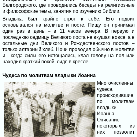
Белгородского, где проводились беседы на религиозные
и философские темы, занятия по изучению Библии.
Владыка был крайне строг к себе. Его подвиг
основывался на молитве и посте. Пищу он принимал
один раз в день – в 11 часов вечера. В первую и
последнюю седмицу Великого поста не вкушал вовсе, а в
остальные дни Великого и Рождественского постов –
только алтарный хлеб. Ночи проводил обычно в молитве
и , когда силы его истощались, клал голову на пол или
находил краткий покой, сидя в кресле.
Чудеса по молитвам владыки Иоанна
Многочисленны
чудеса,
происходившие
по молитвам
владыки
Иоанна .
Описание
некоторых из
них позволит