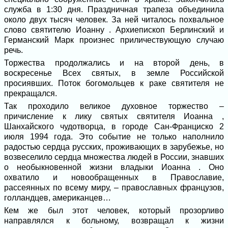
служба в 1:30 дня. Праздничная трапеза объединила
около двух тысяч человек. За ней читалось похвальное
слово святителю Иоанну . Архиепископ Берлинский и
Германский Марк произнес приличествующую случаю
речь.
Торжества продолжались и на второй день, в
воскресенье Всех святых, в земле Российской
просиявших. Поток богомольцев к раке святителя не
прекращался.
Так проходило великое духовное торжество –
причисление к лику святых святителя Иоанна ,
Шанхайского чудотворца, в городе Сан-Франциско 2
июля 1994 года. Это событие не только наполнило
радостью сердца русских, проживающих в зарубежье, но
возвеселило сердца множества людей в России, знавших
о необыкновенной жизни владыки Иоанна . Оно
охватило и новообращенных в Православие,
рассеянных по всему миру, – православных французов,
голландцев, американцев…
Кем же был этот человек, который прозорливо
направлялся к больному, возвращал к жизни