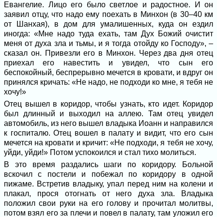
Евангелие. Лицо его было светлое и радостное. И он
заявил отцу, что надо ему поехать в Минхон (в 30–40 км
от Шанхая), в дом для умалишенных, куда он ездил
иногда: «Мне надо туда ехать, там Дух Божий очистит
меня от духа зла и тьмы, и я тогда отойду ко Господу», –
сказал он. Привезли его в Минхон. Через два дня отец
приехал его навестить и увидел, что сын его
беспокойный, беспрерывно мечется в кровати, и вдруг он
принялся кричать: «Не надо, не подходи ко мне, я тебя не
хочу!»
Отец вышел в коридор, чтобы узнать, кто идет. Коридор
был длинный и выходил на аллею. Там отец увидел
автомобиль, из него вышел владыка Иоанн и направился
к госпиталю. Отец вошел в палату и видит, что его сын
мечется на кровати и кричит: «Не подходи, я тебя не хочу,
уйди, уйди!» Потом успокоился и стал тихо молиться.
В это время раздались шаги по коридору. Больной
вскочил с постели и побежал по коридору в одной
пижаме. Встретив владыку, упал перед ним на колени и
плакал, прося отогнать от него духа зла. Владыка
положил свои руки на его голову и прочитал молитвы,
потом взял его за плечи и повел в палату, там уложил его