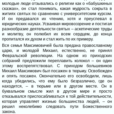
молодые люди отзывались о религии как о «бабушкиных
сказках», он стал понимать, какая мудрость сокрыта в
житиях святых по сравнению с университетским курсом.
И он предавался их чтению, хотя и преуспевал в
юридических науках. Усваивая мировоззрение и постигая
разнообразие деятельности святых – аскетические труды
и молитву, он полюбил их всем сердцем, до конца
пропитался их духом и стал жить по их примеру.
Вся семья Максимовичей была предана православному
царю, и молодой Михаил, естественно, не принял
Февральской революции. На одном из приходских
собраний предложили переплавить колокол – он один
этому воспрепятствовал. С приходом большевиков
Михаил Максимович был посажен в тюрьму. Освобожден
и опять посажен. Окончательно его освободили, лишь
когда убедились, что ему было безразлично, где он
находится, – в тюрьме или в другом месте. Он в
буквальном смысле жил в другом мире и просто
отказывался приспосабливаться к той действительности,
которая управляет жизнью большинства людей, – он
решил неколебимо следовать пути Божественного
закона.