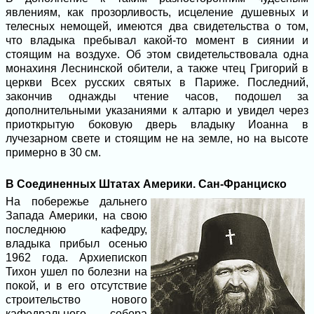
явлениям, как прозорливость, исцеление душевных и
телесных немощей, имеются два свидетельства о том,
что владыка пребывал какой-то момент в сиянии и
стоящим на воздухе. Об этом свидетельствовала одна
монахиня Леснинской обители, а также чтец Григорий в
церкви Всех русских святых в Париже. Последний,
закончив однажды чтение часов, подошел за
дополнительными указаниями к алтарю и увидел через
приоткрытую боковую дверь владыку Иоанна в
лучезарном свете и стоящим не на земле, но на высоте
примерно в 30 см.
В Соединенных Штатах Америки. Сан-Франциско
На побережье дальнего
Запада Америки, на свою
последнюю кафедру,
владыка прибыл осенью
1962 года. Архиепископ
Тихон ушел по болезни на
покой, и в его отсутствие
строительство нового
кафедрального собора