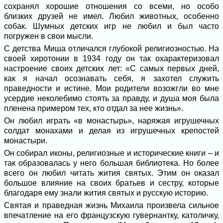
сохранял хорошие отношения со всеми, но особо
близких друзей не имел. Любил животных, особенно
собак. Шумных детских игр не любил и был часто
погружен в свои мысли.
С детства Миша отличался глубокой религиозностью. На
своей хиротонии в 1934 году он так охарактеризовал
настроение своих детских лет: «С самых первых дней,
как я начал осознавать себя, я захотел служить
праведности и истине. Мои родители возожгли во мне
усердие неколебимо стоять за правду, и душа моя была
пленена примером тех, кто отдал за нее жизнь».
Он любил играть «в монастырь», наряжая игрушечных
солдат монахами и делая из игрушечных крепостей
монастыри.
Он собирал иконы, религиозные и исторические книги – и
так образовалась у него большая библиотека. Но более
всего он любил читать жития святых. Этим он оказал
большое влияние на своих братьев и сестру, которые
благодаря ему знали жития святых и русскую историю.
Святая и праведная жизнь Михаила произвела сильное
впечатление на его французскую гувернантку, католичку,