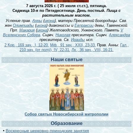
7 августа 2026 г. ( 25 июля ст.ст.), пятница.
Седмица 10-я по Пятидесятнице. День постный.
Пища с
растительным маслом.
Успение прав.
Анны
(
икона
), матери Пресвятой Богородицы. Свв.
жен
Олимпиады
(
икона
) диакониссы и
Евпраксии
девы, Тавеннской.
Прп.
Макария
(
икона
) Желтоводского, Унженского. Память
V
Вселенского Собора
. Сщмч.
Николая
пресвитера. Сщмч.
Александра
пресвитера. Св.
Ираиды
исп.
2 Кор., 169 зач., I, 12-20.
Мф., 91 зач., XXII, 23-33.
Прав. Анны:
Гал.,
210 зач. (от полу́), IV, 22-31.
Лк., 36 зач., VIII, 16-21.
Наши святые
Собор святых Новосибирской митрополии
Образование
•
Воскресные церковно-приходские занятия