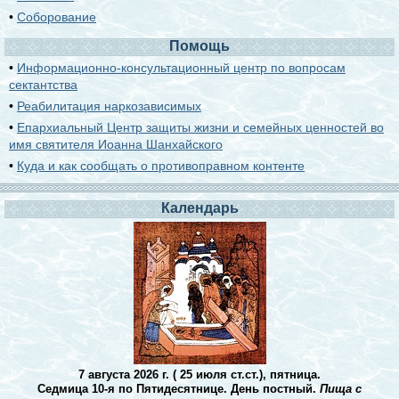
•
Соборование
Помощь
•
Информационно-консультационный центр по вопросам
сектантства
•
Реабилитация наркозависимых
•
Епархиальный Центр защиты жизни и семейных ценностей во
имя святителя Иоанна Шанхайского
•
Куда и как сообщать о противоправном контенте
Календарь
7 августа 2026 г. ( 25 июля ст.ст.), пятница.
Седмица 10-я по Пятидесятнице. День постный.
Пища с