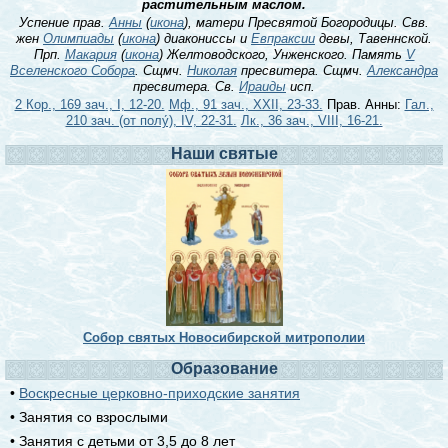
растительным маслом.
Успение прав.
Анны
(
икона
), матери Пресвятой Богородицы. Свв.
жен
Олимпиады
(
икона
) диакониссы и
Евпраксии
девы, Тавеннской.
Прп.
Макария
(
икона
) Желтоводского, Унженского. Память
V
Вселенского Собора
. Сщмч.
Николая
пресвитера. Сщмч.
Александра
пресвитера. Св.
Ираиды
исп.
2 Кор., 169 зач., I, 12-20.
Мф., 91 зач., XXII, 23-33.
Прав. Анны:
Гал.,
210 зач. (от полу́), IV, 22-31.
Лк., 36 зач., VIII, 16-21.
Наши святые
Собор святых Новосибирской митрополии
Образование
•
Воскресные церковно-приходские занятия
• Занятия со взрослыми
• Занятия с детьми от 3,5 до 8 лет