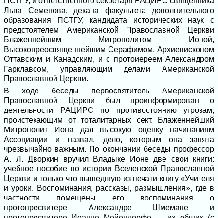
ПСТГУ, и ответственного секретаря РАЦИРС священника
Льва Семенова, декана факультета дополнительного
образования ПСТГУ, кандидата исторических наук с
предстоятелем Американской Православной Церкви
Блаженнейшим Митрополитом Ионой,
Высокопреосвященнейшим Серафимом, Архиепископом
Оттавским и Канадским, и с протоиереем Александром
Гарклавсом, управляющим делами Американской
Православной Церкви.
В ходе беседы первосвятитель Американской
Православной Церкви был проинформирован о
деятельности РАЦИРС по противостоянию угрозам,
проистекающим от тоталитарных сект. Блаженнейший
Митрополит Иона дал высокую оценку начинаниям
Ассоциации и назвал, дело, которым она занята
чрезвычайно важным. По окончании беседы профессор
А. Л. Дворкин вручил Владыке Ионе две свои книги:
учебное пособие по истории Вселенской Православной
Церкви и только что вышедшую из печати книгу «Учителя
и уроки. Воспоминания, рассказы, размышления», где в
частности помещены его воспоминания о
протопресвитере Александре Шмемане и
протопресвитере Иоанне Мейендорфе — их общих (с