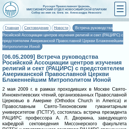
☰
Русская Православная Церковь
МИССИОНЕРСКИЙ ОТДЕЛ НОВОСИБИРСКОЙ ЕПАРХИИ
Собор во имя св. блгв. кн. Александра Невского
Главная
Сектоведение
Новости
Встреча руководства
Росийской Ассоциации центров изучения религий и сект (РАЦИРС) с
предстоятелем Американской Православной Церкви Блаженнейшим
Митрополитом Ионой
[06.05.2009] Встреча руководства
Росийской Ассоциации центров изучения
религий и сект (РАЦИРС) с предстоятелем
Американской Православной Церкви
Блаженнейшим Митрополитом Ионой
2 мая 2009 г. в рамках проходивших в Москве Свято-
Иннокентиевских чтений, организованных Православной
Церковью в Америке (Orthodox Church in America) и
Православным Свято-Тихоновским гуманитарным
университетом (ПСТГУ), состоялась встреча президента
РАЦИРС профессора А. Л. Дворкина, заведующего
кафедрой сектоведения Миссонерского факультета