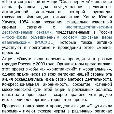
«Центр социальной помощи "Сила перемен"» является
лишь фасадом для осуществления религиозно-
агитационной деятельности, которой руководит
гражданин Финляндии, пятидесятник Ханну Юхани
Хаукка, 1954 года рождения, скандально известный
своими связями с
неопятидесятническими
деструктивными сектами
, представленными в России
«Российским объединенным союзом христиан веры
евангельской» (РОСХВЕ)
, которые также активно
участвуют в подготовке и проведении этого «медиа-
проекта».
Акция «Ощути силу перемен» проводится в разных
городах России с 2003 года. Организаторы представляют
этот проект якобы как «христианский» и «социальный»,
однако практически во всех регионах нашей страны эта
акция оскандалилась из-за своих методов деятельности.
Конфессиональная анонимность, сокрытие истинной
миссионерской сути этой акции в рекламных роликах,
плакатах и брошюрах – скорее правило, чем редкое
исключение для организаторов этого проекта.
Процессы подготовки и проведения акции «Ощути силу
перемен» имеют схожие черты в различных регионах