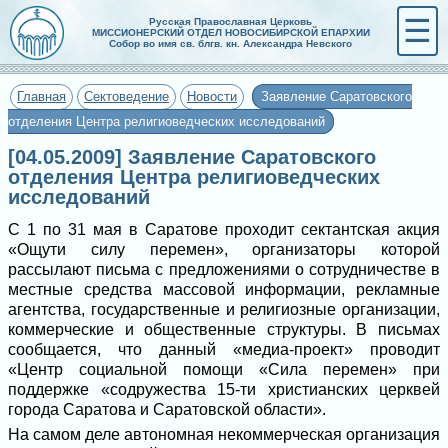
☰
Русская Православная Церковь
МИССИОНЕРСКИЙ ОТДЕЛ НОВОСИБИРСКОЙ ЕПАРХИИ
Собор во имя св. блгв. кн. Александра Невского
Главная
Сектоведение
Новости
Заявление Саратовского
отделения Центра религиоведческих исследований
[04.05.2009] Заявление Саратовского
отделения Центра религиоведческих
исследований
С 1 по 31 мая в Саратове проходит сектантская акция
«Ощути силу перемен», организаторы которой
рассылают письма с предложениями о сотрудничестве в
местные средства массовой информации, рекламные
агентства, государственные и религиозные организации,
коммерческие и общественные структуры. В письмах
сообщается, что данный «медиа-проект» проводит
«Центр социальной помощи «Сила перемен» при
поддержке «содружества 15-ти христианских церквей
города Саратова и Саратовской области».
На самом деле автономная некоммерческая организация