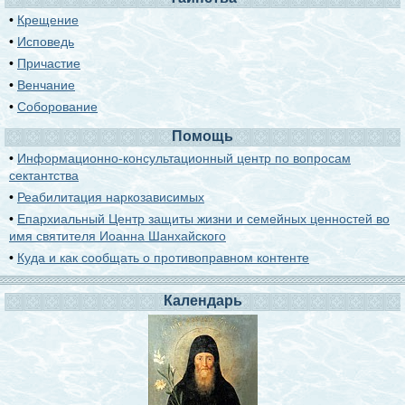
•
Крещение
•
Исповедь
•
Причастие
•
Венчание
•
Соборование
Помощь
•
Информационно-консультационный центр по вопросам
сектантства
•
Реабилитация наркозависимых
•
Епархиальный Центр защиты жизни и семейных ценностей во
имя святителя Иоанна Шанхайского
•
Куда и как сообщать о противоправном контенте
Календарь