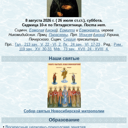
8 августа 2026 г. ( 26 июля ст.ст.), суббота.
Седмица 10-я по Пятидесятнице.
Поста нет.
Сщмчч.
Ермолая
(
икона
),
Ермиппа
и
Ермократа
, иереев
Никомидийских. Прмц.
Параскевы
. Прп.
Моисея
(
икона
) Угрина,
Печерского. Сщмч.
Сергия
пресвитера.
Прп.:
Гал., 213 зач., V, 22 - VI, 2.
Лк., 24 зач., VI, 17-23
. Ряд.:
Рим.,
119 зач., XV, 30-33.
Мф., 73 зач., XVII, 24 - XVIII, 4.
Наши святые
Собор святых Новосибирской митрополии
Образование
•
Воскресные церковно-приходские занятия