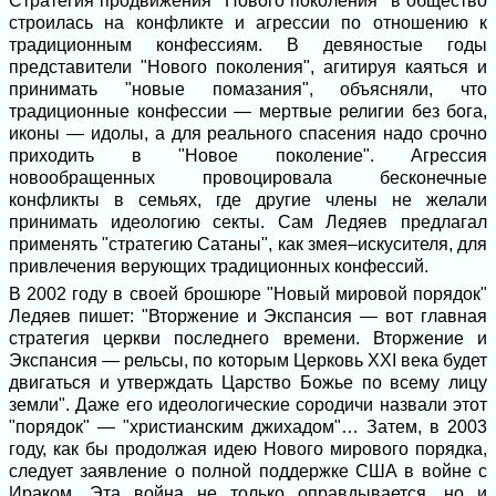
Стратегия продвижения "Нового поколения" в общество
строилась на конфликте и агрессии по отношению к
традиционным конфессиям. В девяностые годы
представители "Нового поколения", агитируя каяться и
принимать "новые помазания", объясняли, что
традиционные конфессии — мертвые религии без бога,
иконы — идолы, а для реального спасения надо срочно
приходить в "Новое поколение". Агрессия
новообращенных провоцировала бесконечные
конфликты в семьях, где другие члены не желали
принимать идеологию секты. Сам Ледяев предлагал
применять "стратегию Сатаны", как змея–искусителя, для
привлечения верующих традиционных конфессий.
В 2002 году в своей брошюре "Новый мировой порядок"
Ледяев пишет: "Вторжение и Экспансия — вот главная
стратегия церкви последнего времени. Вторжение и
Экспансия — рельсы, по которым Церковь XXI века будет
двигаться и утверждать Царство Божье по всему лицу
земли". Даже его идеологические сородичи назвали этот
"порядок" — "христианским джихадом"… Затем, в 2003
году, как бы продолжая идею Нового мирового порядка,
следует заявление о полной поддержке США в войне с
Ираком. Эта война не только оправдывается, но и