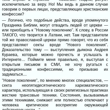
исключительно за веру. Но! Мы ведь в данном случае
говорим о первых лицах, представляющих христианские
конфессии?
— Логично, что подобные действа, вроде упомянутого
Праздника Библии, могут отвадить людей от церкви —
или приобщить к "Новому поколению". К слову, в России
ТАКОГО, что творится в Латвии, нет. Там представители
той же православной церкви прямо говорят, что из себя
представляют секты вроде "Нового поколения".
Доказательство тому — выступления дьякона Андрея
Кураева, которые можно прочесть и услышать в
Интернете… Поймите меня правильно, я, выступая с
открытым письмом в СМИ, не хочу ругаться с
традиционными конфессиями, но призываю их
задуматься…
"Новое поколение", по мнению многих специалистов, —
секта неопятидесятнического харизматического
характера, использующая в своих религиозных практиках
жесткие трансовые техники. Состояния, вызываемые
этими техниками, снижают или полностью отключают у
человека критическое восприятие окружающей
действительности…"