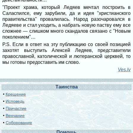
"Проект храма, который Ледяев мечтал построить в
Саласпилсе, ему зарубили, да и идея "христианского
правительства" провалилась. Народ разочаровался в
Ледяеве и стал уходить, а набрать новую паству ему все
сложнее — слишком много скандалов связано с "Новым
поколением"…
P.S. Если в ответ на эту публикацию со своей позицией
захотят выступить Алексей Ледяев, представители
православной, католической и лютеранской церквей, то
мы готовы предоставить им слово.
Ves.lv
Таинства
•
Крещение
•
Исповедь
•
Причастие
•
Венчание
•
Соборование
Помощь