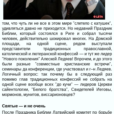
том, что чуть ли не все в этом мире "слетело с катушек",
удивляться давно не приходится. Но недавний Праздник
Библии, который состоялся в Риге и собрал тысячи
человек, действительно шокировал многих. На Домской
площади, на одной сцене, рядом выступали
представители традиционных православной,
католической и лютеранской конфессий — и тут же лидер
"Нового поколения" Алескей Ледяев! Впрочем, и до этого
были разные "совместные христианские встречи",
семинары да конференции, где участвовал и г–н Ледяев.
Логичный вопрос: так почему бы в следующий раз
помимо глав традиционных конфессий не собрать на
одной сцене вообще всех "до кучи" — лидеров Церкви
сайентологии, "Белого братства", Свидетелей Иеговы,
мормонов, мунитов, виссарионовцев?
Святые — и не очень
После Праздника Библии Латвийский комитет по борьбе