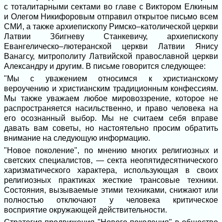
с тоталитарными сектами во главе с Виктором Елкиным
и Олегом Никифоровым отправил открытое письмо всем
СМИ, а также архиепископу Римско–католической церкви
Латвии Збигневу Станкевичу, архиепископу
Евангелическо–лютеранской церкви Латвии Янису
Ванагсу, митрополиту Латвийской православной церкви
Александру и другим. В письме говорится следующее:
"Мы с уважением относимся к христианскому
вероучению и христианским традиционным конфессиям.
Мы также уважаем любое мировоззрение, которое не
распространяется насильственно, и право человека на
его осознанный выбор. Мы не считаем себя вправе
давать вам советы, но настоятельно просим обратить
внимание на следующую информацию.
"Новое поколение", по мнению многих религиозных и
светских специалистов, — секта неопятидесятнического
харизматического характера, использующая в своих
религиозных практиках жесткие трансовые техники.
Состояния, вызываемые этими техниками, снижают или
полностью отключают у человека критическое
восприятие окружающей действительности.