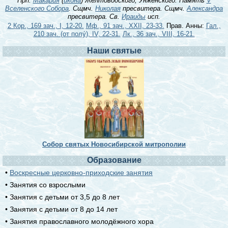
Прп.
Макария
(
икона
) Желтоводского, Унженского. Память
V
Вселенского Собора
. Сщмч.
Николая
пресвитера. Сщмч.
Александра
пресвитера. Св.
Ираиды
исп.
2 Кор., 169 зач., I, 12-20.
Мф., 91 зач., XXII, 23-33.
Прав. Анны:
Гал.,
210 зач. (от полу́), IV, 22-31.
Лк., 36 зач., VIII, 16-21.
Наши святые
Собор святых Новосибирской митрополии
Образование
•
Воскресные церковно-приходские занятия
• Занятия со взрослыми
• Занятия с детьми от 3,5 до 8 лет
• Занятия с детьми от 8 до 14 лет
• Занятия православного молодёжного хора