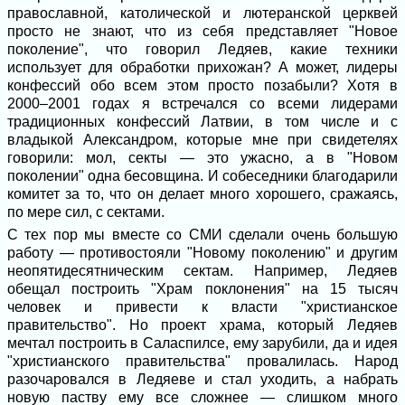
православной, католической и лютеранской церквей
просто не знают, что из себя представляет "Новое
поколение", что говорил Ледяев, какие техники
использует для обработки прихожан? А может, лидеры
конфессий обо всем этом просто позабыли? Хотя в
2000–2001 годах я встречался со всеми лидерами
традиционных конфессий Латвии, в том числе и с
владыкой Александром, которые мне при свидетелях
говорили: мол, секты — это ужасно, а в "Новом
поколении" одна бесовщина. И собеседники благодарили
комитет за то, что он делает много хорошего, сражаясь,
по мере сил, с сектами.
С тех пор мы вместе со СМИ сделали очень большую
работу — противостояли "Новому поколению" и другим
неопятидесятническим сектам. Например, Ледяев
обещал построить "Храм поклонения" на 15 тысяч
человек и привести к власти "христианское
правительство". Но проект храма, который Ледяев
мечтал построить в Саласпилсе, ему зарубили, да и идея
"христианского правительства" провалилась. Народ
разочаровался в Ледяеве и стал уходить, а набрать
новую паству ему все сложнее — слишком много