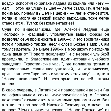
воздух испортил (о запахе ладана из кадила или нет? —
Авт.)! Потом на улицу вышел — легче стало. Ну, я теперь
понимаю, почему вышел из церкви — легче становится.
Когда из морга на свежий воздух выходишь, тоже легче
становится". Тут уж без комментариев!
Судя по видеозаписям, где Алексей Ледяев еще
"молодой и красивый", упомянутые выше фразы он
позволял себя произносить в 1990–х. И его воспитанники
потом примерно так же "несли слово Божье в мир". Сам
тому свидетель. В начале 1990–х в мою школу приходила
одна дама от "Нового поколения" и с нервной улыбкой
проводила, с благословения администрации учебного
заведения, "христианские часы", где поливала грязью и
православных священнослужителей, и католических,
призывая всех "припасть к чистому источнику" — идти в
"Новое поколение". И некоторые из нашей школы
пошли…
В свою очередь, в Латвийской православной церкви (на
ее официальном сайте www.pravoslavie.lv) о "Новом
поколении" отзываются максимально дипломатично. Вот
что пишет протоиерей Николай Тихомиров, отвечая на
вопрос: "Чем отличается церковь "Новое Поколение" от