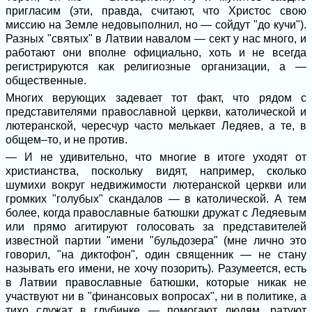
пригласим (эти, правда, считают, что Христос свою
миссию на Земле недовыполнил, но — сойдут "до кучи").
Разных "святых" в Латвии навалом — сект у нас много, и
работают они вполне официально, хоть и не всегда
регистрируются как религиозные организации, а —
общественные.
Многих верующих задевает тот факт, что рядом с
представителями православной церкви, католической и
лютеранской, чересчур часто мелькает Ледяев, а те, в
общем–то, и не против.
— И не удивительно, что многие в итоге уходят от
христианства, поскольку видят, например, сколько
шумихи вокруг недвижимости лютеранской церкви или
громких "голубых" скандалов — в католической. А тем
более, когда православные батюшки дружат с Ледяевым
или прямо агитируют голосовать за представителей
известной партии "имени "бульдозера" (мне лично это
говорил, "на диктофон", один священник — не стану
называть его имени, не хочу позорить). Разумеется, есть
в Латвии православные батюшки, которые никак не
участвуют ни в "финансовых вопросах", ни в политике, а
тихо служат в глубинке — помогают людям, ратуют