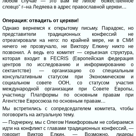
любом случае — это вам не лихое "божественное
словцо" г–на Ледяева в адрес православной церкви…
Операция: отвадить от церкви!
Однако вернемся к открытому письму. Парадокс, но
представители традиционных конфессий не
отреагировали на него: по крайней мере, ни в СМИ
ничего не прозвучало, ни Виктору Елкину никто не
позвонил. А ведь его комитет — серьезная структура,
которая входит в FECRIS (Европейская федерация
центров по исследованию и информированию о
сектантстве) — организацию со специальным
консультативным статусом при Экономическом и
социальном совете ООН, со статусом участия
международной организации при Совете Европы,
участницу Платформы по основным правам при
Агентстве Евросоюза по основным правам…
Мы встретились с сопредседателем комитета, чтобы
поговорить на актуальную тему.
— Подчеркну, мы с Олегом Никифоровым не собираемся
идти на конфликт с главами традиционных конфессий, —
говорит Виктор Елкин. — Возможно, лидеры