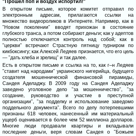
"Прошел поп и воздух испортил!"
В открытом письме, которое комитет отправил по
электронным адресам, прилагаются ссылки на
множество видеороликов в Интернете. Например, как в
"Новом поколении" вводят прихожан в состояние
глубокого транса, а потом собирают деньги; как у адептов
полностью отключается контроль над собой; как в
"церкви" встречают Страстную пятницу турниром по
кикбоксингу; как Алексей Ледяев признается, что его цель
— "дать хлеба и зрелищ" и так далее.
Есть в открытом письме и ссылка на то, как г–н Ледяев
"ставит над народами" украинского нигерийца, будущего
создателя мошеннической финансовой пирамиды,
Сандея Аделаджу. В 2009 году на Сандея Аделаджу
заведено уголовное дело "за мошенничество", "за
создание, руководство и участие в преступной
организации", "за подделку и использование заведомо
поддельного документа". Всего по делу потерпевшими
признаны 618 человек, нанесенный им материальный
ущерб оценивается в более чем 52 миллиона долларов.
Многие люди продавали квартиры и вкладывали
последние деньги, веря словам Сандея о "Божьем