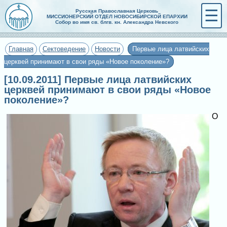
☰
Русская Православная Церковь
МИССИОНЕРСКИЙ ОТДЕЛ НОВОСИБИРСКОЙ ЕПАРХИИ
Собор во имя св. блгв. кн. Александра Невского
Главная
Сектоведение
Новости
Первые лица латвийских
церквей принимают в свои ряды «Новое поколение»?
[10.09.2011] Первые лица латвийских
церквей принимают в свои ряды «Новое
поколение»?
О