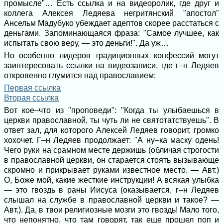
промысле"… Есть ссылка и на видеоролик, где друг и
коллега Алексея Ледяева негритянский "апостол"
Ансельм Мадубуко убеждает адептов скорее расстаться с
деньгами. Запоминающаяся фраза: "Самое лучшее, как
испытать свою веру, — это деньги!". Да уж…
Но особенно лидеров традиционных конфессий могут
заинтересовать ссылки на видеозаписи, где г–н Ледяев
откровенно глумится над православием:
Первая ссылка
Вторая ссылка
Вот кое–что из "проповеди": "Когда ты улыбаешься в
церкви православной, ты чуть ли не святотатствуешь". В
ответ зал, для которого Алексей Ледяев говорит, громко
хохочет. Г–н Ледяев продолжает: "А ну–ка маску одень!
Чего руки на срамном месте держишь (обличая строгости
в православной церкви, он старается стоять вызывающе
скромно и прикрывает руками известное место. — Авт.)
О, Боже мой, какие жесткие инструкции! А всякая улыбка
— это гвоздь в раны Иисуса (оказывается, г–н Ледяев
слышал на службе в православной церкви и такое? —
Авт.). Да, в твои религиозные мозги это гвоздь! Мало того,
что непонятно, что там говорят, так еще прошел поп и