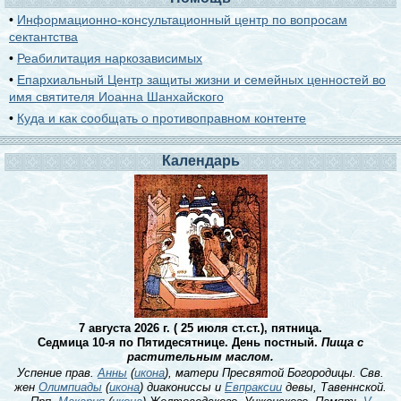
•
Информационно-консультационный центр по вопросам
сектантства
•
Реабилитация наркозависимых
•
Епархиальный Центр защиты жизни и семейных ценностей во
имя святителя Иоанна Шанхайского
•
Куда и как сообщать о противоправном контенте
Календарь
7 августа 2026 г. ( 25 июля ст.ст.), пятница.
Седмица 10-я по Пятидесятнице. День постный.
Пища с
растительным маслом.
Успение прав.
Анны
(
икона
), матери Пресвятой Богородицы. Свв.
жен
Олимпиады
(
икона
) диакониссы и
Евпраксии
девы, Тавеннской.