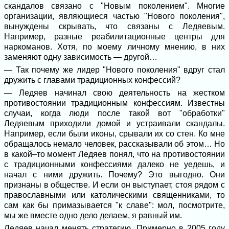
скандалов связано с "Новым поколением". Многие
организации, являющиеся частью "Нового поколения",
вынуждены скрывать, что связаны с Ледяевым.
Например, разные реабилитационные центры для
наркоманов. Хотя, по моему личному мнению, в них
заменяют одну зависимость — другой…
— Так почему же лидер "Нового поколения" вдруг стал
дружить с главами традиционных конфессий?
— Ледяев начинал свою деятельность на жестком
противостоянии традиционным конфессиям. Известны
случаи, когда люди после такой вот "обработки"
Ледяевым приходили домой и устраивали скандалы.
Например, если были иконы, срывали их со стен. Ко мне
обращалось немало человек, рассказывали об этом… Но
в какой–то момент Ледяев понял, что на противостоянии
с традиционными конфессиями далеко не уедешь, и
начал с ними дружить. Почему? Это выгодно. Они
признаны в обществе. И если он выступает, стоя рядом с
православными или католическими священниками, то
сам как бы примазывается "к славе": мол, посмотрите,
мы же вместе одно дело делаем, я равный им.
Ледяев начал менять стратегию. Примерно в 2005 году