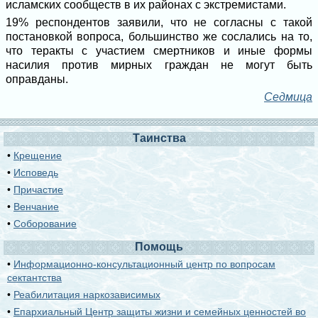
исламских сообществ в их районах с экстремистами.
19% респондентов заявили, что не согласны с такой
постановкой вопроса, большинство же сослались на то,
что теракты с участием смертников и иные формы
насилия против мирных граждан не могут быть
оправданы.
Седмица
Таинства
•
Крещение
•
Исповедь
•
Причастие
•
Венчание
•
Соборование
Помощь
•
Информационно-консультационный центр по вопросам
сектантства
•
Реабилитация наркозависимых
•
Епархиальный Центр защиты жизни и семейных ценностей во