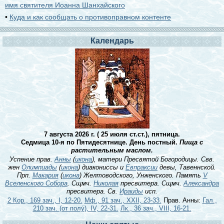
имя святителя Иоанна Шанхайского
•
Куда и как сообщать о противоправном контенте
Календарь
7 августа 2026 г. ( 25 июля ст.ст.), пятница.
Седмица 10-я по Пятидесятнице. День постный.
Пища с
растительным маслом.
Успение прав.
Анны
(
икона
), матери Пресвятой Богородицы. Свв.
жен
Олимпиады
(
икона
) диакониссы и
Евпраксии
девы, Тавеннской.
Прп.
Макария
(
икона
) Желтоводского, Унженского. Память
V
Вселенского Собора
. Сщмч.
Николая
пресвитера. Сщмч.
Александра
пресвитера. Св.
Ираиды
исп.
2 Кор., 169 зач., I, 12-20.
Мф., 91 зач., XXII, 23-33.
Прав. Анны:
Гал.,
210 зач. (от полу́), IV, 22-31.
Лк., 36 зач., VIII, 16-21.