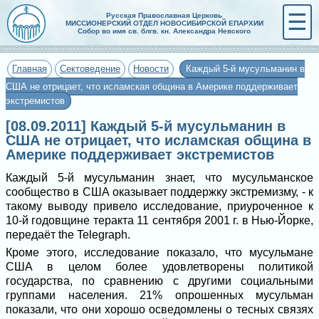
☰
Русская Православная Церковь
МИССИОНЕРСКИЙ ОТДЕЛ НОВОСИБИРСКОЙ ЕПАРХИИ
Собор во имя св. блгв. кн. Александра Невского
Главная
Сектоведение
Новости
Каждый 5-й мусульманин в
США не отрицает, что исламская община в Америке поддерживает
экстремистов
[08.09.2011] Каждый 5-й мусульманин в
США не отрицает, что исламская община в
Америке поддерживает экстремистов
Каждый 5-й мусульманин знает, что мусульманское
сообщество в США оказывает поддержку экстремизму, - к
такому выводу привело исследование, приуроченное к
10-й годовщине теракта 11 сентября 2001 г. в Нью-Йорке,
передаёт the Telegraph.
Кроме этого, исследование показало, что мусульмане
США в целом более удовлетворены политикой
государства, по сравнению с другими социальными
группами населения. 21% опрошенных мусульман
показали, что они хорошо осведомлены о тесных связях