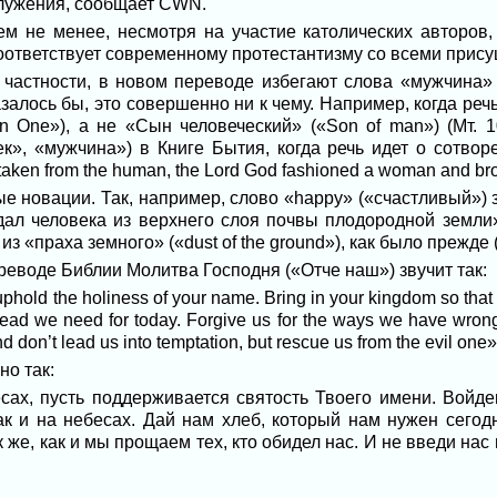
лужения, сообщает CWN.
ем не менее, несмотря на участие католических авторов,
оответствует современному протестантизму со всеми прис
 частности, в новом переводе избегают слова «мужчина» 
азалось бы, это совершенно ни к чему. Например, когда реч
 One»), а не «Сын человеческий» («Son of man») (Mт. 1
ек», «мужчина») в Книге Бытия, когда речь идет о сотв
taken from the human, the Lord God fashioned a woman and bro
ые новации. Так, например, слово «happy» («счастливый»)
оздал человека из верхнего слоя почвы плодородной земли»
а не из «праха земного» («dust of the ground»), как было прежде 
еводе Библии Молитва Господня («Отче наш») звучит так:
phold the holiness of your name. Bring in your kingdom so that yo
ead we need for today. Forgive us for the ways we have wrong
don’t lead us into temptation, but rescue us from the evil one»
о так:
сах, пусть поддерживается святость Твоего имени. Войде
к и на небесах. Дай нам хлеб, который нам нужен сегодн
 же, как и мы прощаем тех, кто обидел нас. И не введи нас 