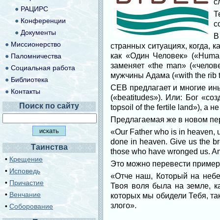
с
●
РАЦИРС
Т
●
Конференции
с
●
Документы
В
●
Миссионерство
странных ситуациях, когда, к
как «Один Человек» («Human
●
Паломничества
заменяет «the man» («челов
●
Социальная работа
мужчины Адама («with the rib 
●
Библиотека
CEB предлагает и многие ин
●
Контакты
(«beatitudes»). Или: Бог «с
Поиск по сайту
topsoil of the fertile land»), 
Предлагаемая же в новом пер
«Our Father who is in heaven, u
done in heaven. Give us the br
Таинства
those who have wronged us. And 
•
Крещение
Это можно перевести примерн
•
Исповедь
«Отче наш, Который на небе
•
Причастие
Твоя воля была на земле, ка
•
Венчание
которых мы обидели Тебя, так
злого».
•
Соборование