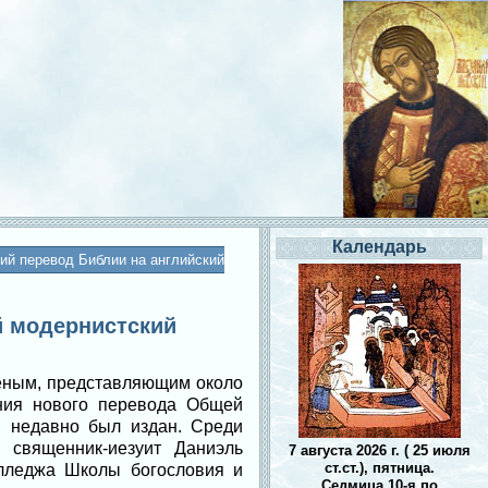
Календарь
ий перевод Библии на английский
й модернистский
ченым, представляющим около
ания нового перевода Общей
й недавно был издан. Среди
 священник-иезуит Даниэль
7 августа 2026 г. ( 25 июля
ст.ст.), пятница.
колледжа Школы богословия и
Седмица 10-я по