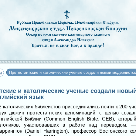
и
Протестантские и католические ученые создали новый модернистск
антские и католические ученые создали новы
глийский язык
2 католических библеистов присоединились почти к 200 у
вух дюжин протестантских деноминаций, с целью созд
нглийской Библии (Common English Bible, CEB), которы
атоликов, участвовавших в работе над переводом, —
аррингтон (Daniel Harrington), профессор Бостонского 