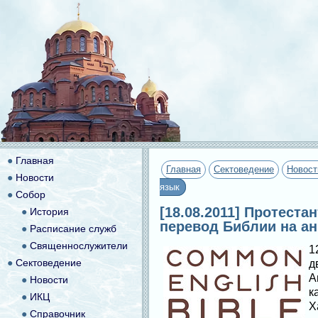
●
Главная
Главная
Сектоведение
Новост
●
Новости
язык
●
Собор
[18.08.2011] Протест
●
История
перевод Библии на ан
●
Расписание служб
●
Священнослужители
1
●
Сектоведение
д
А
●
Новости
к
●
ИКЦ
Х
●
Справочник