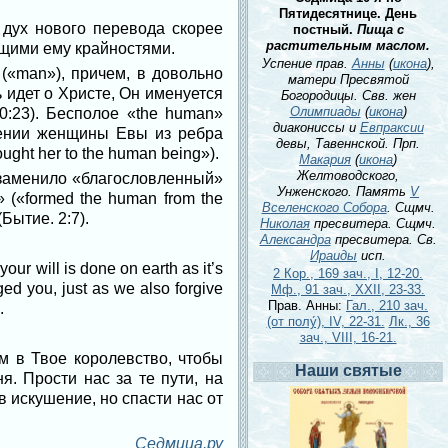
Пятидесятнице. День
 дух нового перевода скорее
постный.
Пища с
растительным маслом.
ущими ему крайностями.
Успение прав.
Анны
(
икона
),
(«man»), причем, в довольно
матери Пресвятой
ь идет о Христе, Он именуется
Богородицы. Свв. жен
Олимпиады
(
икона
)
0:23). Бесполое «the human»
диакониссы и
Евпраксии
орении женщины Евы из ребра
девы, Тавеннской. Прп.
ught her to the human being»).
Макария
(
икона
)
Желтоводского,
 заменило «благословленный»
Унженского. Память
V
 («formed the human from the
Вселенского Собора
. Сщмч.
(Бытие. 2:7).
Николая
пресвитера. Сщмч.
Александра
пресвитера. Св.
Ираиды
исп.
ur will is done on earth as it’s
2 Кор., 169 зач., I, 12-20.
ed you, just as we also forgive
Мф., 91 зач., XXII, 23-33.
Прав. Анны:
Гал., 210 зач.
.
(от полу́), IV, 22-31.
Лк., 36
зач., VIII, 16-21.
м в Твое королевство, чтобы
Наши святые
я. Прости нас за те пути, на
в искушение, но спасти нас от
Седмица.ру