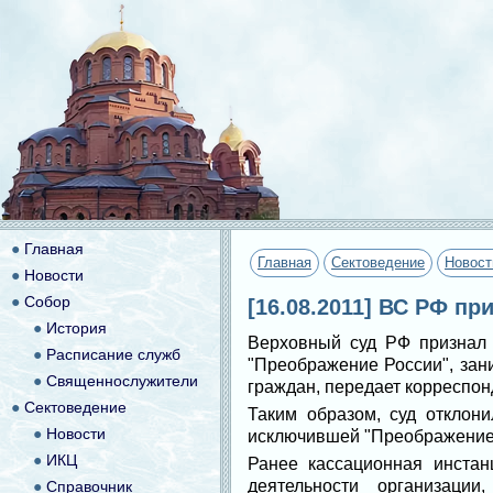
●
Главная
Главная
Сектоведение
Новост
●
Новости
●
Собор
[16.08.2011] ВС РФ п
●
История
Верховный суд РФ признал 
●
Расписание служб
"Преображение России", зан
●
Священнослужители
граждан, передает корреспонд
●
Сектоведение
Таким образом, суд отклон
●
Новости
исключившей "Преображение 
●
ИКЦ
Ранее кассационная инста
деятельности организаци
●
Справочник