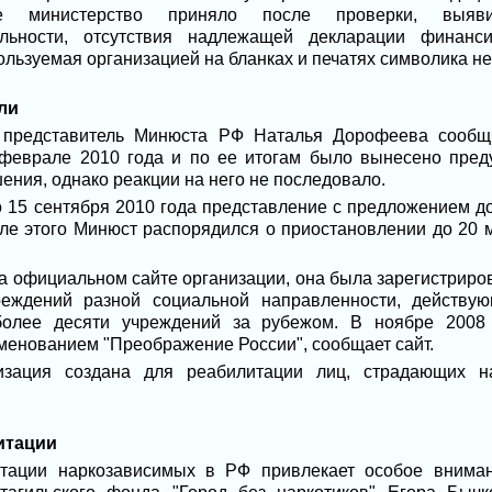
ие министерство приняло после проверки, выяв
ельности, отсутствия надлежащей декларации финанси
пользуемая организацией на бланках и печатях символика н
ли
, представитель Минюста РФ Наталья Дорофеева сообщи
феврале 2010 года и по ее итогам было вынесено пре
ния, однако реакции на него не последовало.
 15 сентября 2010 года представление с предложением до
ле этого Минюст распорядился о приостановлении до 20 м
а официальном сайте организации, она была зарегистриров
реждений разной социальной направленности, действую
более десяти учреждений за рубежом. В ноябре 2008 
менованием "Преображение России", сообщает сайт.
низация создана для реабилитации лиц, страдающих на
итации
итации наркозависимых в РФ привлекает особое вниман