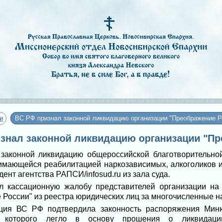
и
ВС РФ признал законной ликвидацию организации "Преображение Р
ризнал законной ликвидацию организации "П
законной ликвидацию общероссийской благотворительно
имающейся реабилитацией наркозависимых, алкоголиков 
ент агентства РАПСИ/infosud.ru из зала суда.
ил кассационную жалобу представителей организации на
России" из реестра юридических лиц за многочисленные н
нция ВС РФ подтвердила законность распоряжения Мин
и, которого легло в основу прошения о ликвидаци