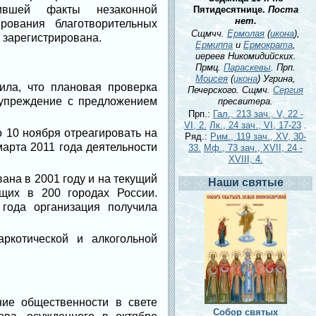
ившей факты незаконной
Пятидесятнице.
Поста
нет.
рования благотворительных
Сщмчч.
Ермолая
(
икона
),
е зарегистрирована.
Ермиппа
и
Ермократа
,
иереев Никомидийских.
Прмц.
Параскевы
. Прп.
Моисея
(
икона
) Угрина,
ла, что плановая проверка
Печерского. Сщмч.
Сергия
дупреждение с предложением
пресвитера.
Прп.:
Гал., 213 зач., V, 22 -
VI, 2.
Лк., 24 зач., VI, 17-23
.
 10 ноября отреагировать на
Ряд.:
Рим., 119 зач., XV, 30-
арта 2011 года деятельности
33.
Мф., 73 зач., XVII, 24 -
XVIII, 4.
ана в 2001 году и на текущий
Наши святые
щих в 200 городах России.
года организация получила
ркотической и алкогольной
ие общественности в свете
Собор святых