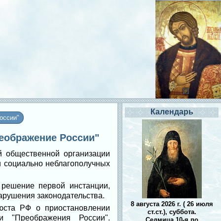
Календарь
оссии"
реображение России"
й общественной организации
и социально неблагополучных
 решение первой инстанции,
арушения законодательства.
8 августа 2026 г. ( 26 июля
юста РФ о приостановлении
ст.ст.), суббота.
и "Преображения России".
Седмица 10-я по