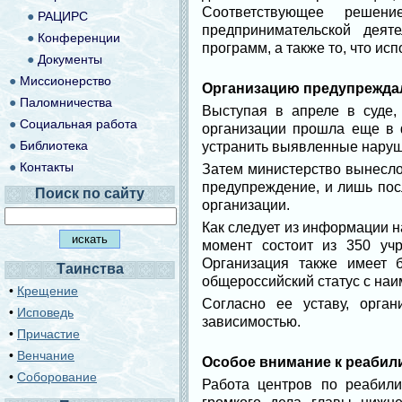
Соответствующее решен
●
РАЦИРС
предпринимательской деят
●
Конференции
программ, а также то, что ис
●
Документы
●
Миссионерство
Организацию предупрежда
●
Паломничества
Выступая в апреле в суде
●
Социальная работа
организации прошла еще в 
●
Библиотека
устранить выявленные наруше
●
Контакты
Затем министерство вынесло
предупреждение, и лишь пос
Поиск по сайту
организации.
Как следует из информации н
момент состоит из 350 уч
Организация также имеет 
Таинства
общероссийский статус с наи
•
Крещение
Согласно ее уставу, орга
•
Исповедь
зависимостью.
•
Причастие
•
Венчание
Особое внимание к реабил
•
Соборование
Работа центров по реабил