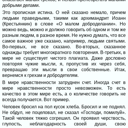
добрыми делами.
Это прописная истина. О ней сказано немало, причем
людьми праведными, такими как архимандрит Иоанн
(Крестьянкин) в слове «О малом доброделании». Но
можно ведь, можно и должно говорить об одном и том же
разным людям, в разное время. Не нужно думать, что все
самое важное уже сказано, например, людьми святыми.
Во-первых, не все сказано. Во-вторых, сказанное
однажды требует многократного повторения. В-третьих, в
мире не существует чистого плагиата. Даже дословно
повторяя чужие мысли, я, пропустив их через себя,
превращаю эти мысли в свои собственные. Итак,
вернемся к грехам и добродетелям.
В мире нравственности затруднен счет. Иногда счет в
мире нравственности просто невозможен. То есть
качество в этом мире есть, а о количестве говорить не
всегда получается. Вот пример.
Человек бросил на пол кусок хлеба. Бросил и не поднял.
Не обдул, не поцеловал, не сказал «Господи, помилуй».
Такой человек тяжко согрешил. Он проявил черствость,
глупость, неблагодарность своей души, свою