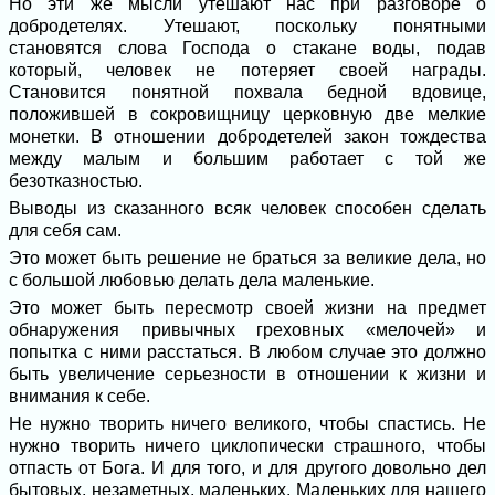
Но эти же мысли утешают нас при разговоре о
добродетелях. Утешают, поскольку понятными
становятся слова Господа о стакане воды, подав
который, человек не потеряет своей награды.
Становится понятной похвала бедной вдовице,
положившей в сокровищницу церковную две мелкие
монетки. В отношении добродетелей закон тождества
между малым и большим работает с той же
безотказностью.
Выводы из сказанного всяк человек способен сделать
для себя сам.
Это может быть решение не браться за великие дела, но
с большой любовью делать дела маленькие.
Это может быть пересмотр своей жизни на предмет
обнаружения привычных греховных «мелочей» и
попытка с ними расстаться. В любом случае это должно
быть увеличение серьезности в отношении к жизни и
внимания к себе.
Не нужно творить ничего великого, чтобы спастись. Не
нужно творить ничего циклопически страшного, чтобы
отпасть от Бога. И для того, и для другого довольно дел
бытовых, незаметных, маленьких. Маленьких для нашего