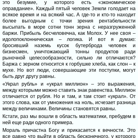
это безумие, у которого есть «экономическое
оправдание». Каждый пятый человек Земли голодает на
всякое время и на всякий час. А где-то и кто-то находит
более выгодным с точки зрения рентабельности
высыпать в море сотни тонн зерна с неразгруженной
баржи. Прибыль бесчеловечна, как Молох. У нее своя –
идолопоклонническая – логика. И вот я думаю:
бросивший наземь кусок бутерброда человек и
бизнесмен, уничтожающий тонны продуктов ради
рыночной целесообразности, сильно ли отличаются?
Баржа с зерном относится к горбушке хлеба, как слон – к
мухе. Но вот люди, совершающие эти поступки, могут
быть друг другу равны.
«Украл рубль» и «украл миллион» – это выражения,
между которыми можно ставить знак равенства. Миллион
отличается от рубля. Но и там, и там стоит «украл». От
этого слова, как от умножения на ноль, исчезает разница
между величинами. Величины становятся равны.
Кстати, раз мы вошли в область математики, пребудем в
ней еще ради одного примера.
Мораль причастна Богу и прикасается к вечности. Это
все равно что выйти в область бесконечного, у которого