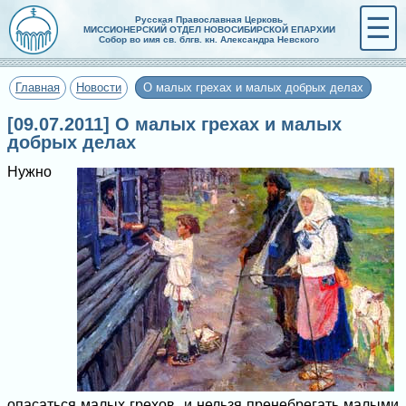
☰
Русская Православная Церковь
МИССИОНЕРСКИЙ ОТДЕЛ НОВОСИБИРСКОЙ ЕПАРХИИ
Собор во имя св. блгв. кн. Александра Невского
Главная
Новости
О малых грехах и малых добрых делах
[09.07.2011] О малых грехах и малых
добрых делах
Нужно
опасаться малых грехов, и нельзя пренебрегать малыми