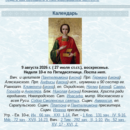
Календарь
9 августа 2026 г. ( 27 июля ст.ст.), воскресенье.
Неделя 10-я по Пятидесятнице.
Поста нет.
Вмч. и целителя
Пантелеимона
(
икона
). Прп.
Германа
(
икона
)
Аляскинского. Прп.
Анфисы
(
икона
) исп., игумении и 90 сестер ее.
Равноапп.
Климента
(
икона
), еп. Охридского,
Наума
(
икона
),
Саввы
,
Горазда
и
Ангеляра
. Блж.
Николая
(
икона
) Кочанова, Христа ради
юродивого, Новгородского. Свт.
Иоасафа
, митр. Московского и
всея Руси.
Собор Смоленских святых
. Сщмч.
Амвросия
, еп.
Сарапульского. Сщмч.
Платона
и
Пантелеимона
пресвитера.
Сщмч.
Иоанна
пресвитера.
Утр. - Ев. 10-е,
Ин., 66 зач., XXI, 1-14.
Лит. -
1 Кор., 131 зач., IV, 9-16.
Мф., 72 зач., XVII, 14-23.
Вмч.:
2 Тим., 292 зач., II, 1-10.
Ин., 52 зач.,
XV, 17 - XVI, 2.