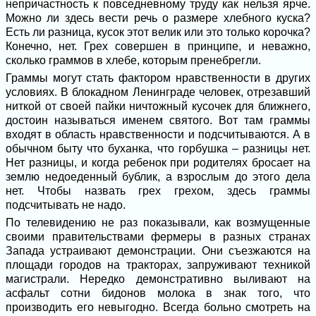
непричастность к повседневному труду как нельзя ярче.
Можно ли здесь вести речь о размере хлебного куска?
Есть ли разница, кусок этот велик или это только корочка?
Конечно, нет. Грех совершен в принципе, и неважно,
сколько граммов в хлебе, которым пренебрегли.
Граммы могут стать фактором нравственности в других
условиях. В блокадном Ленинграде человек, отрезавший
ниткой от своей пайки ничтожный кусочек для ближнего,
достоин называться именем святого. Вот там граммы
входят в область нравственности и подсчитываются. А в
обычном быту что буханка, что горбушка – разницы нет.
Нет разницы, и когда ребенок при родителях бросает на
землю недоеденный бублик, а взрослым до этого дела
нет. Чтобы назвать грех грехом, здесь граммы
подсчитывать не надо.
По телевидению не раз показывали, как возмущенные
своими правительствами фермеры в разных странах
Запада устраивают демонстрации. Они съезжаются на
площади городов на тракторах, запруживают техникой
магистрали. Нередко демонстративно выливают на
асфальт сотни бидонов молока в знак того, что
производить его невыгодно. Всегда больно смотреть на