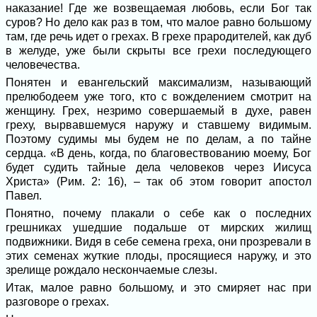
наказание! Где же возвещаемая любовь, если Бог так
суров? Но дело как раз в том, что малое равно большому
там, где речь идет о грехах. В грехе прародителей, как дуб
в желуде, уже были скрыты все грехи последующего
человечества.
Понятен и евангельский максимализм, называющий
прелюбодеем уже того, кто с вожделением смотрит на
женщину. Грех, незримо совершаемый в духе, равен
греху, вырвавшемуся наружу и ставшему видимым.
Поэтому судимы мы будем не по делам, а по тайне
сердца. «В день, когда, по благовествованию моему, Бог
будет судить тайные дела человеков через Иисуса
Христа» (Рим. 2: 16), – так об этом говорит апостол
Павел.
Понятно, почему плакали о себе как о последних
грешниках ушедшие подальше от мирских жилищ
подвижники. Видя в себе семена греха, они прозревали в
этих семенах жуткие плоды, просящиеся наружу, и это
зрелище рождало нескончаемые слезы.
Итак, малое равно большому, и это смиряет нас при
разговоре о грехах.