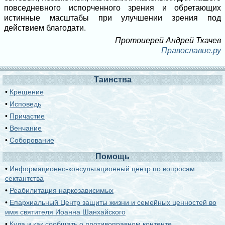
повседневного испорченного зрения и обретающих
истинные масштабы при улучшении зрения под
действием благодати.
Протоиерей Андрей Ткачев
Православие.ру
Таинства
•
Крещение
•
Исповедь
•
Причастие
•
Венчание
•
Соборование
Помощь
•
Информационно-консультационный центр по вопросам
сектантства
•
Реабилитация наркозависимых
•
Епархиальный Центр защиты жизни и семейных ценностей во
имя святителя Иоанна Шанхайского
•
Куда и как сообщать о противоправном контенте