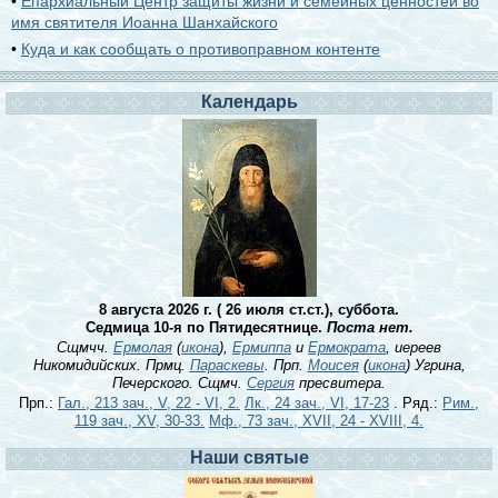
•
Епархиальный Центр защиты жизни и семейных ценностей во
имя святителя Иоанна Шанхайского
•
Куда и как сообщать о противоправном контенте
Календарь
8 августа 2026 г. ( 26 июля ст.ст.), суббота.
Седмица 10-я по Пятидесятнице.
Поста нет.
Сщмчч.
Ермолая
(
икона
),
Ермиппа
и
Ермократа
, иереев
Никомидийских. Прмц.
Параскевы
. Прп.
Моисея
(
икона
) Угрина,
Печерского. Сщмч.
Сергия
пресвитера.
Прп.:
Гал., 213 зач., V, 22 - VI, 2.
Лк., 24 зач., VI, 17-23
. Ряд.:
Рим.,
119 зач., XV, 30-33.
Мф., 73 зач., XVII, 24 - XVIII, 4.
Наши святые