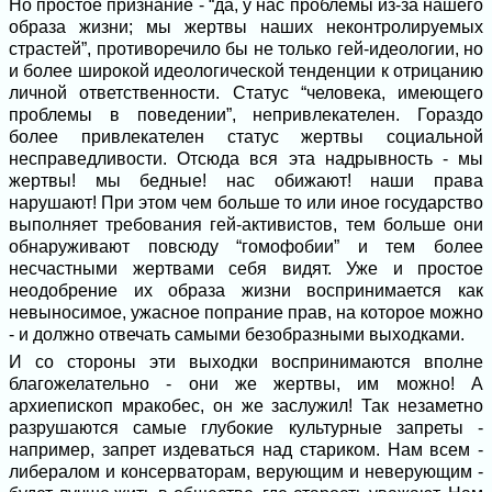
Но простое признание - “да, у нас проблемы из-за нашего
образа жизни; мы жертвы наших неконтролируемых
страстей”, противоречило бы не только гей-идеологии, но
и более широкой идеологической тенденции к отрицанию
личной ответственности. Статус “человека, имеющего
проблемы в поведении”, непривлекателен. Гораздо
более привлекателен статус жертвы социальной
несправедливости. Отсюда вся эта надрывность - мы
жертвы! мы бедные! нас обижают! наши права
нарушают! При этом чем больше то или иное государство
выполняет требования гей-активистов, тем больше они
обнаруживают повсюду “гомофобии” и тем более
несчастными жертвами себя видят. Уже и простое
неодобрение их образа жизни воспринимается как
невыносимое, ужасное попрание прав, на которое можно
- и должно отвечать самыми безобразными выходками.
И со стороны эти выходки воспринимаются вполне
благожелательно - они же жертвы, им можно! А
архиепископ мракобес, он же заслужил! Так незаметно
разрушаются самые глубокие культурные запреты -
например, запрет издеваться над стариком. Нам всем -
либералом и консерваторам, верующим и неверующим -