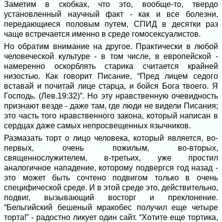
Заметим в скобках, что это, вообще-то, твердо
установленный научный факт - как и все болезни,
передающиеся половым путем, СПИД в десятки раз
чаще встречается именно в среде гомосексуалистов.
Но обратим внимание на другое. Практически в любой
человеческой культуре - в том числе, в европейской -
намеренно оскорблять старика считается крайней
низостью. Как говорит Писание, “Пред лицем седого
вставай и почитай лице старца, и бойся Бога твоего. Я
Господь. (Лев.19:32)”. Но эту нравственную очевидность
признают везде - даже там, где люди не видели Писания;
это часть того нравственного закона, который написан в
сердцах даже самых непросвещенных язычников.
Размазать торт о лицо человека, который является, во-
первых, очень пожилым, во-вторых,
священнослужителем, в-третьих, уже простил
аналогичное нападение, которому подвергся год назад -
это может быть сочтено подвигом только в очень
специфической среде. И в этой среде это, действительно,
подвиг, вызывающий восторг и преклонение.
“Бельгийский бешеный мракобес получил еще четыре
торта!” - радостно ликует один сайт. “Хотите еще тортика,