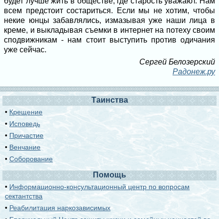
будет лучше жить в обществе, где старость уважают. Нам
всем предстоит состариться. Если мы не хотим, чтобы
некие юнцы забавлялись, измазывая уже наши лица в
креме, и выкладывая съемки в интернет на потеху своим
сподвижникам - нам стоит выступить против одичания
уже сейчас.
Сергей Белозерский
Радонеж.ру
Таинства
•
Крещение
•
Исповедь
•
Причастие
•
Венчание
•
Соборование
Помощь
•
Информационно-консультационный центр по вопросам
сектантства
•
Реабилитация наркозависимых