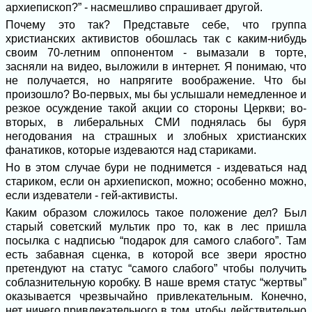
архиепископ?” - насмешливо спрашивает другой.
Почему это так? Представьте себе, что группа
христианских активистов обошлась так с каким-нибудь
своим 70-летним оппонентом - вымазали в торте,
засняли на видео, выложили в интернет. Я понимаю, что
не получается, но напрягите воображение. Что бы
произошло? Во-первых, мы бы услышали немедленное и
резкое осуждение такой акции со стороны Церкви; во-
вторых, в либеральных СМИ поднялась бы буря
негодования на страшных и злобных христианских
фанатиков, которые издеваются над стариками.
Но в этом случае бури не поднимется - издеваться над
стариком, если он архиепископ, можно; особенно можно,
если издеватели - гей-активисты.
Каким образом сложилось такое положение дел? Был
старый советский мультик про то, как в лес пришла
посылка с надписью “подарок для самого слабого”. Там
есть забавная сценка, в которой все звери яростно
претендуют на статус “самого слабого” чтобы получить
соблазнительную коробку. В наше время статус “жертвы”
оказывается чрезвычайно привлекательным. Конечно,
нет ничего привлекательного в том, чтобы действительно