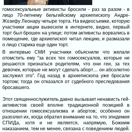
гомосексуальные активисты бросили - раз за разом - в
лицо 70-летнему бельгийскому архиепископу Андре-
Жозефу Леонару четыре торта. На видеосъемке, которую
участники акции вывесили в интернете, видно, первый
торт был брошен на улице; потом активисты ворвались в
помещение, где архиепископ читал лекцию, и размазали
о лицо старика еще один торт.
В интервью СМИ участники объяснили что желали
отомстить ему “за всех тех гомосексуалов, которые не
решаются признаться родителям, что они геи, за тех
девочек, которые не могут сделать аборт… он абсолютно
заслужил это”. Год назад в архиепископа уже бросали
тортом; тогда он отказался от судебного преследования
бросавшего.
Этот священнослужитель давно вызывает ненависть гей-
активистов своей вполне традиционной позицией в
отношении гомосексуализма и абортов; особенно он
разозлил их, когда обратил внимание на то, что эпидемия
СПИДа, хотя и не является, напрямую, Божиим
наказанием, тем не менее, связана с поведением людей.