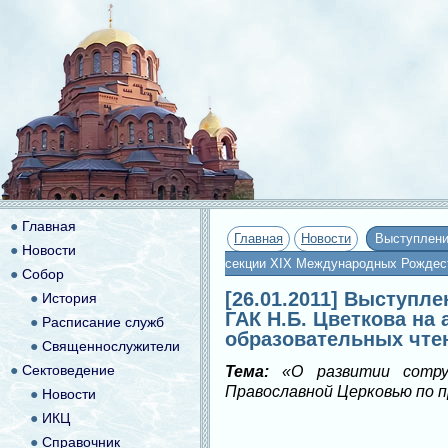
●
Главная
Главная
Новости
Выступлени
●
Новости
секции XIX Международных Рождест
●
Собор
[26.01.2011] Выступл
●
История
ГАК Н.Б. Цветкова на
●
Расписание служб
образовательных чте
●
Священнослужители
●
Сектоведение
Тема:
«О развитии сотруд
Православной Церковью по 
●
Новости
●
ИКЦ
●
Справочник