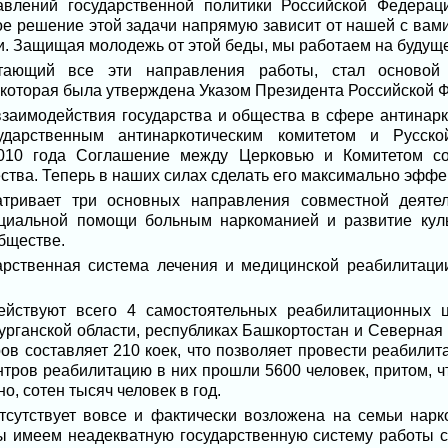
влений государственной политики Российской Федераци
ое решение этой задачи напрямую зависит от нашей с вам
. Защищая молодежь от этой беды, мы работаем на будуще
тающий все эти направления работы, стал основой 
 которая была утверждена Указом Президента Российской Ф
аимодействия государства и общества в сфере антинарк
ударственным антинаркотическим комитетом и Русск
010 года Соглашение между Церковью и Комитетом с
ства. Теперь в наших силах сделать его максимально эфф
тривает три основных направления совместной деятел
циальной помощи больным наркоманией и развитие куль
бществе.
арственная система лечения и медицинской реабилитаци
ействуют всего 4 самостоятельных реабилитационных ц
Курганской области, республиках Башкортостан и Северная
ов составляет 210 коек, что позволяет провести реабили
нтров реабилитацию в них прошли 5600 человек, притом, чт
о, сотен тысяч человек в год.
тсутствует вовсе и фактически возложена на семьи нар
мы имеем неадекватную государственную систему работы 