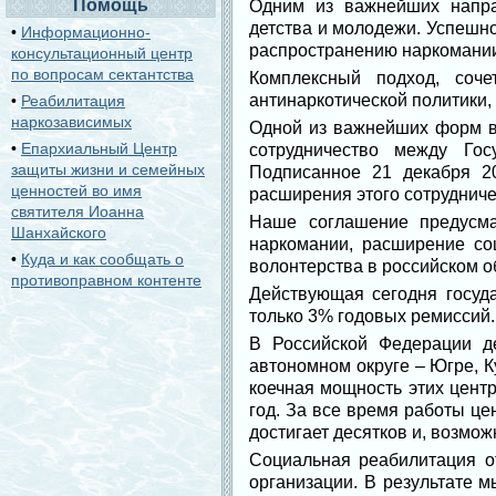
Помощь
Одним из важнейших напра
детства и молодежи. Успешн
•
Информационно-
распространению наркомании
консультационный центр
по вопросам сектантства
Комплексный подход, соче
антинаркотической политики,
•
Реабилитация
наркозависимых
Одной из важнейших форм вз
•
Епархиальный Центр
сотрудничество между Гос
защиты жизни и семейных
Подписанное 21 декабря 2
ценностей во имя
расширения этого сотрудниче
святителя Иоанна
Наше соглашение предусма
Шанхайского
наркомании, расширение со
•
Куда и как сообщать о
волонтерства в российском о
противоправном контенте
Действующая сегодня госуд
только 3% годовых ремиссий.
В Российской Федерации д
автономном округе – Югре, 
коечная мощность этих центр
год. За все время работы це
достигает десятков и, возможн
Социальная реабилитация о
организации. В результате 