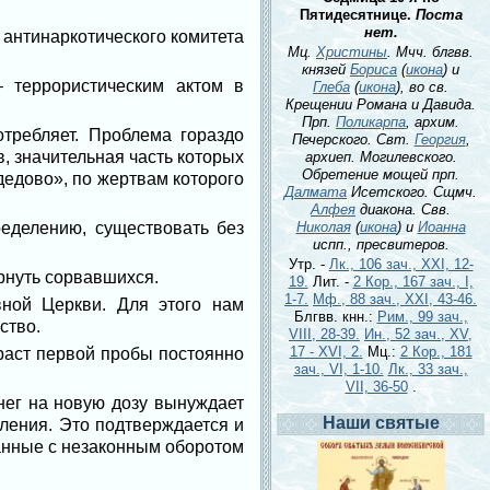
Пятидесятнице.
Поста
нет.
 антинаркотического комитета
Мц.
Христины
. Мчч. блгвв.
князей
Бориса
(
икона
) и
 террористическим актом в
Глеба
(
икона
), во св.
Крещении Романа и Давида.
Прп.
Поликарпа
, архим.
отребляет. Проблема гораздо
Печерского. Свт.
Георгия
,
, значительная часть которых
архиеп. Могилевского.
Обретение мощей прп.
дедово», по жертвам которого
Далмата
Исетского. Сщмч.
Алфея
диакона. Свв.
ределению, существовать без
Николая
(
икона
) и
Иоанна
испп., пресвитеров.
Утр. -
Лк., 106 зач., XXI, 12-
ернуть сорвавшихся.
19.
Лит. -
2 Кор., 167 зач., I,
1-7.
Мф., 88 зач., XXI, 43-46.
вной Церкви. Для этого нам
Блгвв. кнн.:
Рим., 99 зач.,
ство.
VIII, 28-39.
Ин., 52 зач., XV,
17 - XVI, 2.
Мц.:
2 Кор., 181
раст первой пробы постоянно
зач., VI, 1-10.
Лк., 33 зач.,
VII, 36-50
.
нег на новую дозу вынуждает
Наши святые
ления. Это подтверждается и
анные с незаконным оборотом