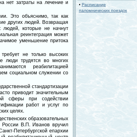
на нет затраты на лечение и
•
Расписание
паломнических поездок
и. Это объяснимо, так как
ние других людей. Возвращая
 людей, которые не начнут
циальная реинтеграция может
начимое уменьшение притока
требует не только высоких
е люди трудятся во многих
анимаются реабилитацией
шем социальном служении со
ударственной стандартизации
часто приводит значительным
той сферы при содействии
тификации работ и услуг по
ких целях.
дественских образовательных
Н России В.П. Иванов вручил
Санкт-Петербургской епархии
ный реабилитационный центр