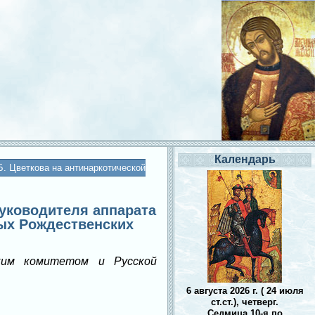
Календарь
. Цветкова на антинаркотической
руководителя аппарата
ных Рождественских
ким комитетом и Русской
6 августа 2026 г. ( 24 июля
ст.ст.), четверг.
Седмица 10-я по