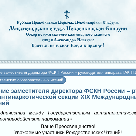
е заместителя директора ФСКН России – руководителя аппарата ГАК Н.Б
венских образовательных чтений
ение заместителя директора ФСКН России – 
 антинаркотической секции XIX Международ
ний
ничества между Государственным антинаркотичес
противодействию наркомании»
Ваше Преосвященство!
Уважаемые участники Рождественских Чтений!