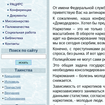
●
РАЦИРС
От имени Федеральной службы
●
Конференции
приветствую Вас на антинарк
●
Документы
К сожалению, наша конфер
●
Миссионерство
«Домодедово». Хотел бы пред
●
Паломничества
Наркотики – это не только 
●
Социальная работа
масштабнее. В обороте нарко
●
Библиотека
идет на финансирование терр
мы все сегодня скорбим, воз
●
Контакты
Конечно, с преступниками р
Поиск по сайту
спроса, без рынка. И вот зде
Полицейские не могут сами ре
Это общая задача государс
необходима консолидированна
Таинства
Наркомания – болезнь молод
•
Крещение
снижается.
•
Исповедь
Зависимость от наркотиков 
•
Причастие
наркозависимого заниматься
•
Венчание
данными статистики, соглас
•
Соборование
наркотиков, - молодые люди.