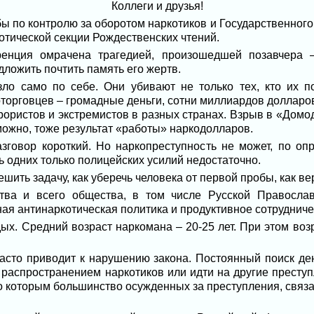
Коллеги и друзья!
 по контролю за оборотом наркотиков и Государственного
отической секции Рождественских чтений.
енция омрачена трагедией, произошедшей позавчера –
ложить почтить память его жертв.
зло само по себе. Они убивают не только тех, кто их п
торговцев – громадные деньги, сотни миллиардов долларов
ористов и экстремистов в разных странах. Взрыв в «Домо
можно, тоже результат «работы» наркодолларов.
азговор короткий. Но наркопреступность не может, по оп
сь одних только полицейских усилий недостаточно.
шить задачу, как уберечь человека от первой пробы, как в
тва и всего общества, в том числе Русской Правосла
я антинаркотическая политика и продуктивное сотрудниче
ых. Средний возраст наркомана – 20-25 лет. При этом воз
часто приводит к нарушению закона. Постоянный поиск де
 распространением наркотиков или идти на другие преступ
но которым большинство осужденных за преступления, связ