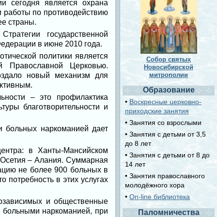
и сегодня является охрана
и работы по противодействию
е страны.
Стратегии государственной
едерации в июне 2010 года.
отической политики является
Собор святых
ой Православной Церковью.
Новосибирской
оздало новый механизм для
митрополии
ективным.
Образование
ьности – это профилактика
•
Воскресные церковно-
туры благотворительности и
приходские занятия
• Занятия со взрослыми
и больных наркоманией дает
• Занятия с детьми от 3,5
до 8 лет
ентра: в Ханты-Мансийском
• Занятия с детьми от 8 до
 Осетия – Алания. Суммарная
14 лет
тацию не более 900 больных в
• Занятия православного
о потребность в этих услугах
молодёжного хора
•
On-line библиотека
козависимых и общественные
с больными наркоманией, при
Паломничества