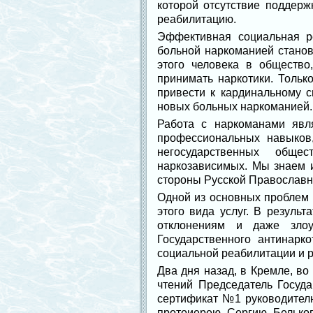
которой отсутствие поддерж
реабилитацию.
Эффективная социальная р
больной наркоманией станов
этого человека в обществ
принимать наркотики. Тольк
привести к кардинальному 
новых больных наркоманией.
Работа с наркоманами явл
профессиональных навыков
негосударственных обще
наркозависимых. Мы знаем 
стороны Русской Православн
Одной из основных проблем 
этого вида услуг. В резуль
отклонениям и даже злоу
Государственного антинарк
социальной реабилитации и р
Два дня назад, в Кремле, в
чтений Председатель Госуда
сертификат №1 руководителю
протоиерею Сергию Бельков