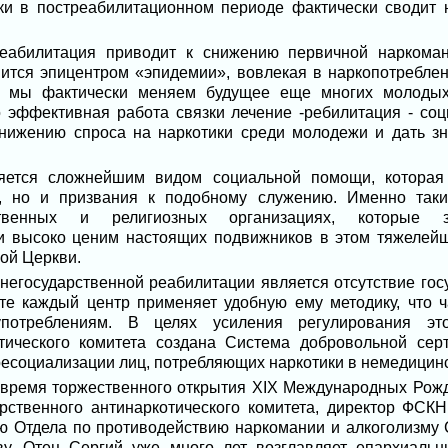
ки в постреабилитационном периоде фактически сводит 
еабилитация приводит к снижению первичной наркомани
ится эпицентром «эпидемии», вовлекая в наркопотребле
о, мы фактически меняем будущее еще многих молодых
о эффективная работа связки лечение -ребилитация - со
снижению спроса на наркотики среди молодежи и дать з
яется сложнейшим видом социальной помощи, которая 
, но и призвания к подобному служению. Именно таки
ственных и религиозных организациях, которые з
и высоко ценим настоящих подвижников в этом тяжелей
ой Церкви.
негосударственной реабилитации является отсутствие гос
тате каждый центр применяет удобную ему методику, что 
потреблениям. В целях усиления регулирования э
отического комитета создана Система добровольной сер
есоциализации лиц, потребляющих наркотики в немедицинс
о время торжественного открытия XIX Международных Рож
рственного антинаркотического комитета, директор ФСК
 Отдела по противодействию наркомании и алкоголизму 
у. Отец Сергий уже много лет возглавляет епархиаль