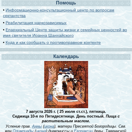
Помощь
•
Информационно-консультационный центр по вопросам
сектантства
•
Реабилитация наркозависимых
•
Епархиальный Центр защиты жизни и семейных ценностей во
имя святителя Иоанна Шанхайского
•
Куда и как сообщать о противоправном контенте
Календарь
7 августа 2026 г. ( 25 июля ст.ст.), пятница.
Седмица 10-я по Пятидесятнице. День постный.
Пища с
растительным маслом.
Успение прав.
Анны
(
икона
), матери Пресвятой Богородицы. Свв.
жен
Олимпиады
(
икона
) диакониссы и
Евпраксии
девы, Тавеннской.