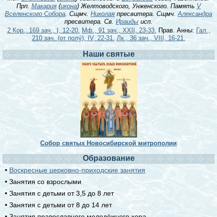
Прп.
Макария
(
икона
) Желтоводского, Унженского. Память
V
Вселенского Собора
. Сщмч.
Николая
пресвитера. Сщмч.
Александра
пресвитера. Св.
Ираиды
исп.
2 Кор., 169 зач., I, 12-20.
Мф., 91 зач., XXII, 23-33.
Прав. Анны:
Гал.,
210 зач. (от полу́), IV, 22-31.
Лк., 36 зач., VIII, 16-21.
Наши святые
Собор святых Новосибирской митрополии
Образование
•
Воскресные церковно-приходские занятия
• Занятия со взрослыми
• Занятия с детьми от 3,5 до 8 лет
• Занятия с детьми от 8 до 14 лет
• Занятия православного молодёжного хора