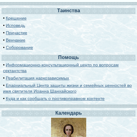
Таинства
•
Крещение
•
Исповедь
•
Причастие
•
Венчание
•
Соборование
Помощь
•
Информационно-консультационный центр по вопросам
сектантства
•
Реабилитация наркозависимых
•
Епархиальный Центр защиты жизни и семейных ценностей во
имя святителя Иоанна Шанхайского
•
Куда и как сообщать о противоправном контенте
Календарь