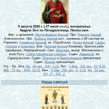
9 августа 2026 г. ( 27 июля ст.ст.), воскресенье.
Неделя 10-я по Пятидесятнице.
Поста нет.
Вмч. и целителя
Пантелеимона
(
икона
). Прп.
Германа
(
икона
)
Аляскинского. Прп.
Анфисы
(
икона
) исп., игумении и 90 сестер ее.
Равноапп.
Климента
(
икона
), еп. Охридского,
Наума
(
икона
),
Саввы
,
Горазда
и
Ангеляра
. Блж.
Николая
(
икона
) Кочанова, Христа ради
юродивого, Новгородского. Свт.
Иоасафа
, митр. Московского и
всея Руси.
Собор Смоленских святых
. Сщмч.
Амвросия
, еп.
Сарапульского. Сщмч.
Платона
и
Пантелеимона
пресвитера.
Сщмч.
Иоанна
пресвитера.
Утр. - Ев. 10-е,
Ин., 66 зач., XXI, 1-14.
Лит. -
1 Кор., 131 зач., IV, 9-16.
Мф., 72 зач., XVII, 14-23.
Вмч.:
2 Тим., 292 зач., II, 1-10.
Ин., 52 зач.,
XV, 17 - XVI, 2.
Наши святые