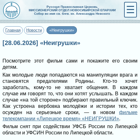
☰
Русская Православная Церковь
МИССИОНЕРСКИЙ ОТДЕЛ НОВОСИБИРСКОЙ ЕПАРХИИ
Собор во имя св. блгв. кн. Александра Невского
Главная
Новости
«Неигрушки»
[28.06.2026] «Неигрушки»
Посмотрите этот фильм сами и покажите его своим
детям.
Как молодые люди попадаются на манипуляции врага и
становятся предателями Родины. Кто-то хочет
заработать, кому-то не хватает общения. В каждом
случае им говорят то, что они хотят услышать. В каждом
случае «на той стороне» подбирают правильный ключик.
Как устроена вербовка молодёжи и истории тех, кто
осужден на серьезные сроки, — в новом
фильме
телекомпании «Липецкое время» «НЕИГРУШКИ»
.
Фильм снят при содействии УФСБ России по Липецкой
области и УФСИН России по Липецкой области.