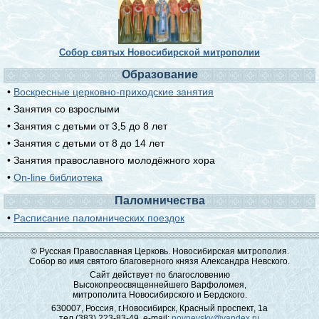
Собор святых Новосибирской митрополии
Образование
•
Воскресные церковно-приходские занятия
• Занятия со взрослыми
• Занятия с детьми от 3,5 до 8 лет
• Занятия с детьми от 8 до 14 лет
• Занятия православного молодёжного хора
•
On-line библиотека
Паломничества
•
Расписание паломнических поездок
© Русская Православная Церковь. Новосибирская митрополия.
Собор во имя святого благоверного князя Александра Невского.
Сайт действует по благословению
Высокопреосвященнейшего Варфоломея,
митрополита Новосибирского и Бердского.
630007, Россия, г.Новосибирск, Красный проспект, 1а
тел.(383) 223-83-49, e-mail:
novnevsky@yandex.ru