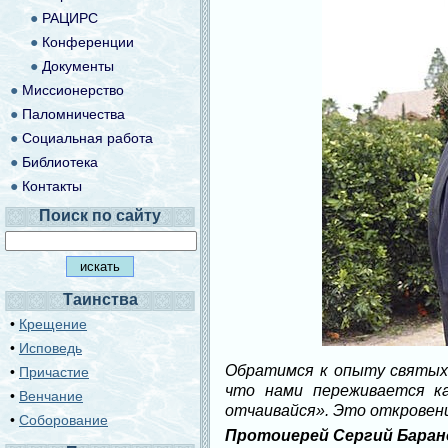
●
РАЦИРС
●
Конференции
●
Документы
●
Миссионерство
●
Паломничества
●
Социальная работа
●
Библиотека
●
Контакты
Поиск по сайту
Таинства
•
Крещение
•
Исповедь
Обратимся к опыту святых.
•
Причастие
что нами переживается ка
•
Венчание
отчаивайся». Это откровени
•
Соборование
Протоиерей Сергий Баран