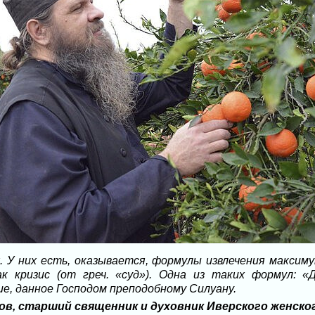
 У них есть, оказывается, формулы извлечения максимум
к кризис (от греч. «суд»). Одна из таких формул: «
е, данное Господом преподобному Силуану.
ов, старший священник и духовник Иверского женско