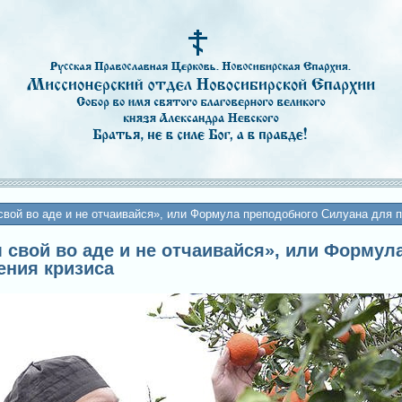
свой во аде и не отчаивайся», или Формула преподобного Силуана для 
ум свой во аде и не отчаивайся», или Форму
ения кризиса