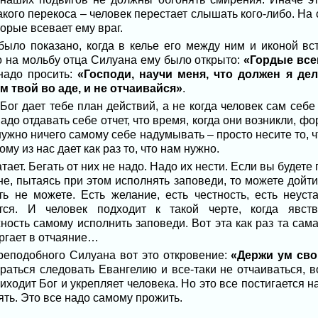
акого перекоса – человек перестает слышать кого-либо. На
торые всевает ему враг.
ыло показано, когда в келье его между ним и иконой вст
то на мольбу отца Силуана ему было открыто:
«Гордые все
надо просить:
«Господи, научи меня, что должен я де
м твой во аде, и не отчаивайся»
.
Бог дает тебе план действий, а не когда человек сам себе 
адо отдавать себе отчет, что время, когда они возникли, ф
 нужно ничего самому себе надумывать – просто несите то, ч
му из нас дает как раз то, что нам нужно.
тает. Бегать от них не надо. Надо их нести. Если вы будет
не, пытаясь при этом исполнять заповеди, то можете дойти 
ь не можете. Есть желание, есть честность, есть неуст
ся. И человек подходит к такой черте, когда явст
ость самому исполнить заповеди. Вот эта как раз та самая
ергает в отчаяние…
реподобного Силуана вот это откровение:
«Держи ум сво
раться следовать Евангелию и все-таки не отчаиваться, во
риходит Бог и укрепляет человека. Но это все постигается на
ять. Это все надо самому прожить.