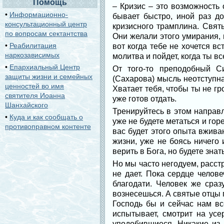
Помощь
– Кризис – это возможность
•
Информационно-
бывает быстро, иной раз до
консультационный центр
кризисного трамплина. Свят
по вопросам сектантства
Они желали этого умирания, 
•
Реабилитация
вот когда тебе не хочется вс
наркозависимых
молитва и пойдет, когда ты в
•
Епархиальный Центр
От того-то преподобный С
защиты жизни и семейных
(Сахарова) мысль неотступна
ценностей во имя
Хватает тебя, чтобы ты не гр
святителя Иоанна
уже готов отдать.
Шанхайского
Тренируйтесь в этом направл
•
Куда и как сообщать о
уже не будете метаться и гор
противоправном контенте
вас будет этого опыта вжива
жизни, уже не боясь ничего 
верить в Бога, но будете знат
Но мы часто негодуем, расстр
не дает. Пока сердце челов
благодати. Человек же сраз
вознесешься. А святые отцы п
Господь бы и сейчас нам вс
испытывает, смотрит на усе
уподобившиеся. Никакие из 