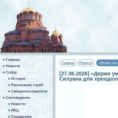
●
Главная
Главная
Новости
«Держи ум 
●
Новости
●
Собор
[27.06.2026] «Держи 
Силуана для преодол
●
История
●
Расписание служб
●
Священнослужители
●
Сектоведение
●
Новости
●
ИКЦ
●
Справочник