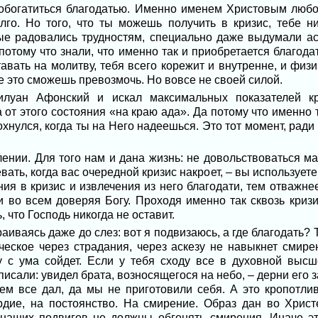
 обогатиться благодатью. Именно именем Христовым любо
лго. Но того, что ты можешь получить в кризис, тебе ни
ые радовались трудностям, специально даже выдумали аске
потому что знали, что именно так и приобретается благода
тавать на молитву, тебя всего корежит и внутренне, и физи
се это сможешь превозмочь. Но вовсе не своей силой.
илуан Афонский и искал максимальных показателей к
 от этого состояния «на краю ада». Да потому что именно т
охнулся, когда ты на Него надеешься. Это тот момент, ради 
ении. Для того нам и дана жизнь: не довольствоваться м
евать, когда вас очередной кризис накроет, – вы используете
ния в кризис и извлечения из него благодати, тем отважне
и во всем доверяя Богу. Проходя именно так сквозь криз
ь, что Господь никогда не оставит.
аиваясь даже до слез: вот я подвизаюсь, а где благодать? 
еческое через страдания, через аскезу не навыкнет смире
у с ума сойдет. Если у тебя сходу все в духовной выс
исали: увидел брата, возносящегося на небо, – дерни его за
ем все дал, да мы не приготовили себя. А это кропотли
рдие, на постоянство. На смирение. Образ дан во Христ
наших подвигов не должны обгонять смирения. Иначе эт