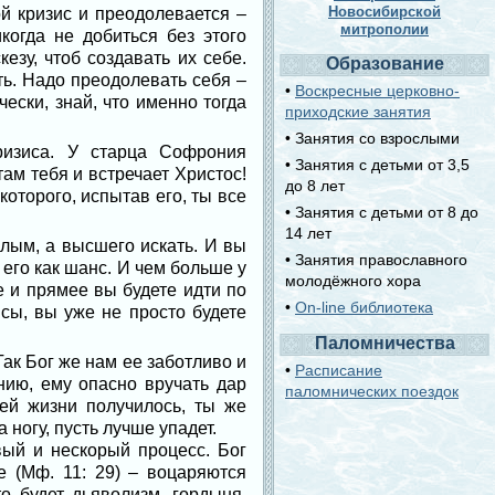
Новосибирской
й кризис и преодолевается –
митрополии
когда не добиться без этого
зу, чтоб создавать их себе.
Образование
ть. Надо преодолевать себя –
•
Воскресные церковно-
чески, знай, что именно тогда
приходские занятия
• Занятия со взрослыми
ризиса. У старца Софрония
• Занятия с детьми от 3,5
ам тебя и встречает Христос!
до 8 лет
которого, испытав его, ты все
• Занятия с детьми от 8 до
14 лет
алым, а высшего искать. И вы
• Занятия православного
 его как шанс. И чем больше у
молодёжного хора
е и прямее вы будете идти по
•
On-line библиотека
исы, вы уже не просто будете
Паломничества
Так Бог же нам ее заботливо и
•
Расписание
нию, ему опасно вручать дар
паломнических поездок
шей жизни получилось, ты же
 ногу, пусть лучше упадет.
вый и нескорый процесс. Бог
е (Мф. 11: 29) – воцаряются
о будет дьяволизм, гордыня.