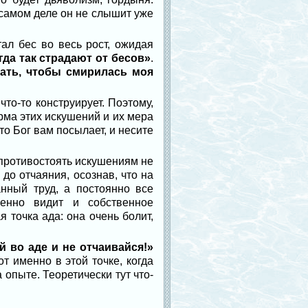
 самом деле он не слышит уже
ал бес во весь рост, ожидая
гда так страдают от бесов»
.
лать, чтобы смирилась моя
что-то конструирует. Поэтому,
орма этих искушений и их мера
то Бог вам посылает, и несите
е противостоять искушениям не
до отчаяния, осознав, что на
анный труд, а постоянно все
венно видит и собственное
 точка ада: она очень болит,
й во аде и не отчаивайся!»
т именно в этой точке, когда
 опыте. Теоретически тут что-