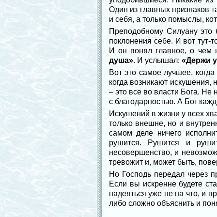
Один из главных признаков т
и себя, а только помыслы, ко
Преподобному Силуану это б
поклонения себе. И вот тут-
И он понял главное, о чем 
душа»
. И услышал:
«Держи у
Вот это самое лучшее, когда 
когда возникают искушения, н
– это все во власти Бога. Не
с благодарностью. А Бог каждо
Искушений в жизни у всех хва
только внешне, но и внутрен
самом деле ничего исполнит
рушится. Рушится и рушит
несовершенство, и невозможн
тревожит и, может быть, пов
Но Господь передал через п
Если вы искренне будете ста
надеяться уже не на что, и п
либо сложно объяснить и пон