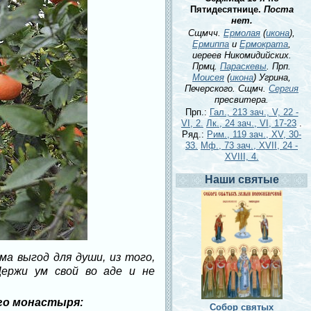
Пятидесятнице.
Поста
нет.
Сщмчч.
Ермолая
(
икона
),
Ермиппа
и
Ермократа
,
иереев Никомидийских.
Прмц.
Параскевы
. Прп.
Моисея
(
икона
) Угрина,
Печерского. Сщмч.
Сергия
пресвитера.
Прп.:
Гал., 213 зач., V, 22 -
VI, 2.
Лк., 24 зач., VI, 17-23
.
Ряд.:
Рим., 119 зач., XV, 30-
33.
Мф., 73 зач., XVII, 24 -
XVIII, 4.
Наши святые
а выгод для души, из того,
Держи ум свой во аде и не
го монастыря:
Собор святых