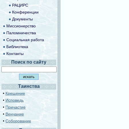
●
РАЦИРС
●
Конференции
●
Документы
●
Миссионерство
●
Паломничества
●
Социальная работа
●
Библиотека
●
Контакты
Поиск по сайту
Таинства
•
Крещение
•
Исповедь
•
Причастие
•
Венчание
•
Соборование