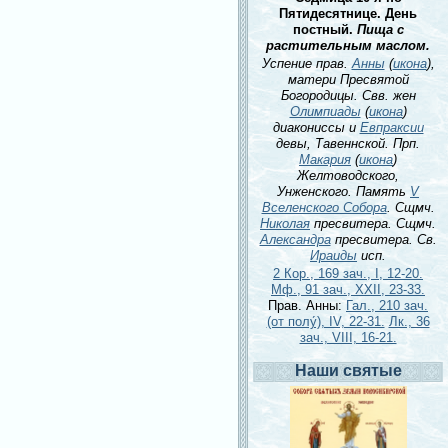
Пятидесятнице. День
постный.
Пища с
растительным маслом.
Успение прав.
Анны
(
икона
),
матери Пресвятой
Богородицы. Свв. жен
Олимпиады
(
икона
)
диакониссы и
Евпраксии
девы, Тавеннской. Прп.
Макария
(
икона
)
Желтоводского,
Унженского. Память
V
Вселенского Собора
. Сщмч.
Николая
пресвитера. Сщмч.
Александра
пресвитера. Св.
Ираиды
исп.
2 Кор., 169 зач., I, 12-20.
Мф., 91 зач., XXII, 23-33.
Прав. Анны:
Гал., 210 зач.
(от полу́), IV, 22-31.
Лк., 36
зач., VIII, 16-21.
Наши святые