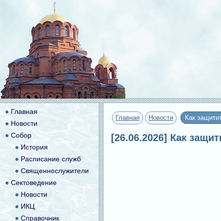
●
Главная
Главная
Новости
Как защитит
●
Новости
●
Собор
[26.06.2026] Как защи
●
История
●
Расписание служб
●
Священнослужители
●
Сектоведение
●
Новости
●
ИКЦ
●
Справочник